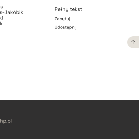
ls
Pełny tekst
s-Jakóbik
ki
Zacytuj
ek
Udostępnij
pobierz cytat
pobierz cytat
pobierz cytat
pobierz cytat
p.pl