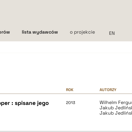
torów
lista wydawców
o projekcie
Interlinia
mała
średnia
duża
ROK
AUTORZY
per : spisane jego
Wilhelm Fergu
2013
Jakub Jedlińs
Jakub Jedlińs