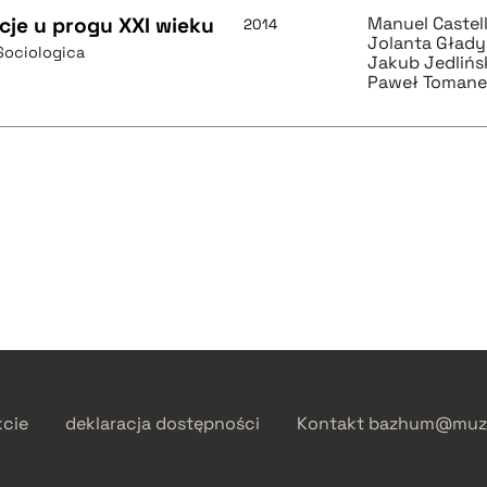
cje u progu XXI wieku
Manuel Castel
2014
Jolanta Głady
Sociologica
Jakub Jedlińs
Paweł Toman
kcie
deklaracja dostępności
Kontakt
bazhum@muzh