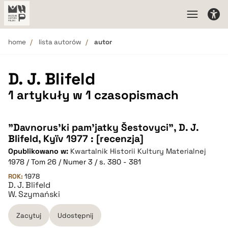
home
lista autorów
autor
D. J. Blifeld
1 artykuły w 1 czasopismach
"Davnorus'ki pam'jatky Šestovyci", D. J.
Blifeld, Kyïv 1977 : [recenzja]
Opublikowano w:
Kwartalnik Historii Kultury Materialnej
1978 / Tom 26 / Numer 3 / s. 380 - 381
ROK:
1978
D. J. Blifeld
W. Szymański
Zacytuj
Udostępnij