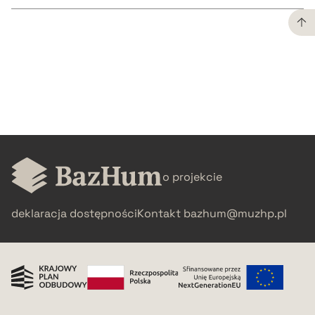
CZYSTY TEKST
pobierz cytat
BIBTEX
o projekcie
pobierz cytat
deklaracja dostępności
Kontakt
bazhum@muzhp.pl