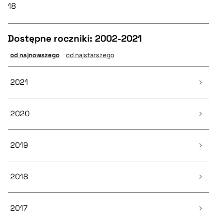
18
Dostępne roczniki: 2002-2021
od najnowszego
od najstarszego
2021
2020
Tom 18
17 artykułów
2019
Tom 17
17 artykułów
2018
Tom 16
13 artykułów
2017
Tom 15
20 artykułów