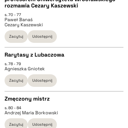
CZYSTY TEKST
rozmawia Cezary Kaszewski
pobierz cytat
s. 70 - 77
Paweł Banaś
pobierz cytat
Cezary Kaszewski
Zacytuj
Udostępnij
BIBTEX
Rarytasy z Lubaczowa
pobierz cytat
s. 78 - 79
CZYSTY TEKST
Agnieszka Gniotek
Zacytuj
Udostępnij
pobierz cytat
Zmęczony mistrz
BIBTEX
s. 80 - 84
CZYSTY TEKST
Andrzej Maria Borkowski
pobierz cytat
Zacytuj
Udostępnij
pobierz cytat