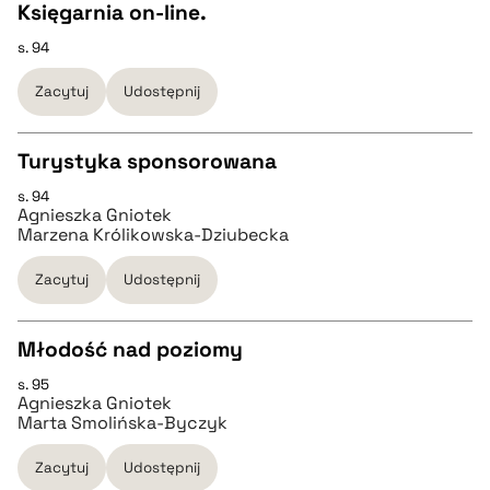
Księgarnia on-line.
s. 94
CZYSTY TEKST
pobierz cytat
Zacytuj
Udostępnij
pobierz cytat
Turystyka sponsorowana
BIBTEX
s. 94
CZYSTY TEKST
Agnieszka Gniotek
Marzena Królikowska-Dziubecka
pobierz cytat
pobierz cytat
Zacytuj
Udostępnij
BIBTEX
Młodość nad poziomy
s. 95
CZYSTY TEKST
pobierz cytat
Agnieszka Gniotek
Marta Smolińska-Byczyk
pobierz cytat
Zacytuj
Udostępnij