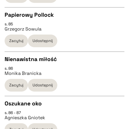
Papierowy Pollock
BIBTEX
s. 85
CZYSTY TEKST
Grzegorz Sowula
pobierz cytat
Zacytuj
Udostępnij
pobierz cytat
Nienawistna miłość
BIBTEX
s. 86
CZYSTY TEKST
Monika Branicka
pobierz cytat
Zacytuj
Udostępnij
pobierz cytat
Oszukane oko
BIBTEX
s. 86 - 87
CZYSTY TEKST
Agnieszka Gniotek
pobierz cytat