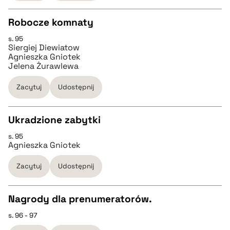
BIBTEX
Robocze komnaty
s. 95
CZYSTY TEKST
pobierz cytat
Siergiej Diewiatow
Agnieszka Gniotek
Jelena Żurawlewa
pobierz cytat
Zacytuj
Udostępnij
BIBTEX
Ukradzione zabytki
pobierz cytat
s. 95
CZYSTY TEKST
Agnieszka Gniotek
Zacytuj
Udostępnij
pobierz cytat
Nagrody dla prenumeratorów.
BIBTEX
s. 96 - 97
CZYSTY TEKST
pobierz cytat