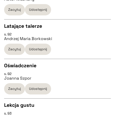
Zacytuj
Udostępnij
pobierz cytat
Latające talerze
BIBTEX
s. 92
CZYSTY TEKST
Andrzej Maria Borkowski
pobierz cytat
Zacytuj
Udostępnij
pobierz cytat
Oświadczenie
BIBTEX
s. 92
CZYSTY TEKST
Joanna Szpor
pobierz cytat
Zacytuj
Udostępnij
pobierz cytat
Lekcja gustu
BIBTEX
s. 93