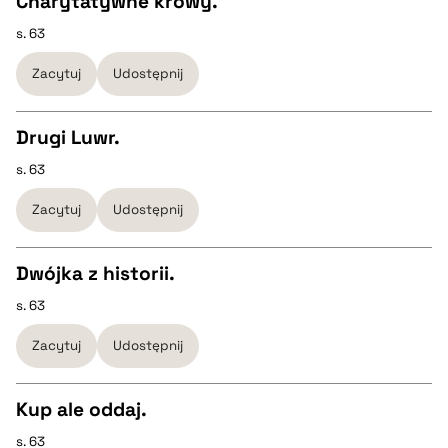
Charytatywne krowy.
BIBTEX
s. 63
CZYSTY TEKST
Zacytuj
Udostępnij
pobierz cytat
pobierz cytat
Drugi Luwr.
BIBTEX
s. 63
CZYSTY TEKST
Zacytuj
Udostępnij
pobierz cytat
pobierz cytat
Dwójka z historii.
BIBTEX
s. 63
CZYSTY TEKST
Zacytuj
Udostępnij
pobierz cytat
pobierz cytat
Kup ale oddaj.
BIBTEX
s. 63