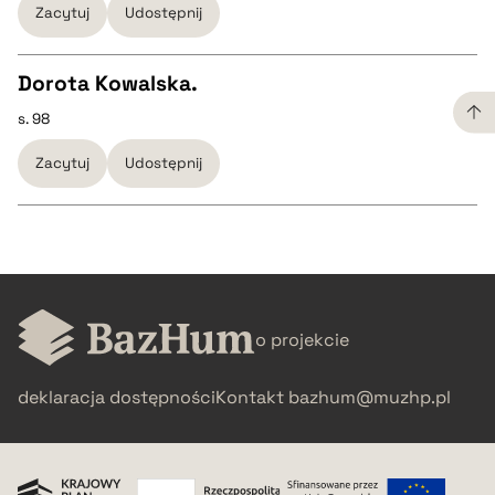
Zacytuj
Udostępnij
pobierz cytat
Dorota Kowalska.
BIBTEX
s. 98
CZYSTY TEKST
Zacytuj
Udostępnij
pobierz cytat
pobierz cytat
BIBTEX
CZYSTY TEKST
pobierz cytat
o projekcie
pobierz cytat
deklaracja dostępności
Kontakt
bazhum@muzhp.pl
BIBTEX
pobierz cytat