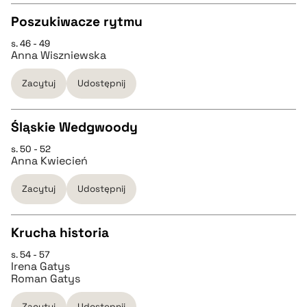
Poszukiwacze rytmu
BIBTEX
s. 46 - 49
CZYSTY TEKST
Anna Wiszniewska
pobierz cytat
Zacytuj
Udostępnij
pobierz cytat
Śląskie Wedgwoody
BIBTEX
s. 50 - 52
CZYSTY TEKST
Anna Kwiecień
pobierz cytat
Zacytuj
Udostępnij
pobierz cytat
Krucha historia
BIBTEX
s. 54 - 57
CZYSTY TEKST
Irena Gatys
pobierz cytat
Roman Gatys
pobierz cytat
Zacytuj
Udostępnij