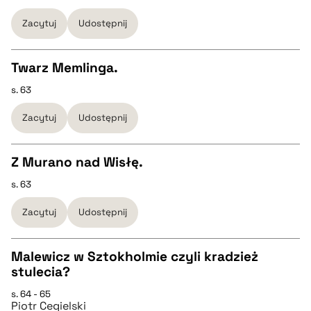
CZYSTY TEKST
Zacytuj
Udostępnij
pobierz cytat
pobierz cytat
Twarz Memlinga.
BIBTEX
s. 63
CZYSTY TEKST
Zacytuj
Udostępnij
pobierz cytat
pobierz cytat
Z Murano nad Wisłę.
BIBTEX
s. 63
CZYSTY TEKST
Zacytuj
Udostępnij
pobierz cytat
pobierz cytat
Malewicz w Sztokholmie czyli kradzież
stulecia?
BIBTEX
CZYSTY TEKST
s. 64 - 65
Piotr Cegielski
pobierz cytat