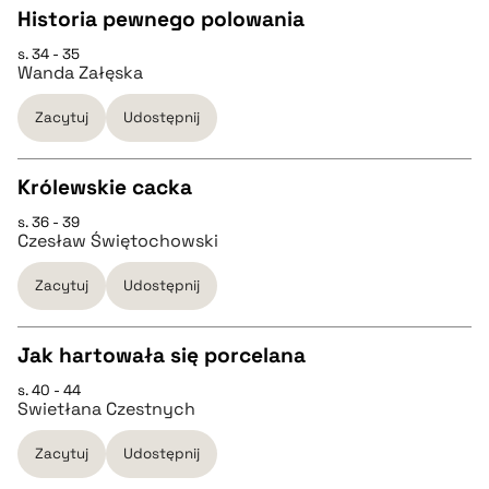
Historia pewnego polowania
BIBTEX
s. 34 - 35
CZYSTY TEKST
Wanda Załęska
pobierz cytat
Zacytuj
Udostępnij
pobierz cytat
Królewskie cacka
BIBTEX
s. 36 - 39
CZYSTY TEKST
Czesław Świętochowski
pobierz cytat
Zacytuj
Udostępnij
pobierz cytat
Jak hartowała się porcelana
BIBTEX
s. 40 - 44
CZYSTY TEKST
Swietłana Czestnych
pobierz cytat
Zacytuj
Udostępnij
pobierz cytat