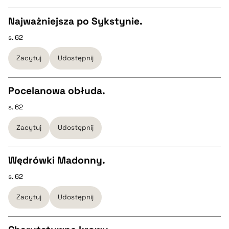
pobierz cytat
Najważniejsza po Sykstynie.
BIBTEX
s. 62
CZYSTY TEKST
Zacytuj
Udostępnij
pobierz cytat
pobierz cytat
Pocelanowa obłuda.
BIBTEX
s. 62
CZYSTY TEKST
Zacytuj
Udostępnij
pobierz cytat
pobierz cytat
Wędrówki Madonny.
BIBTEX
s. 62
CZYSTY TEKST
Zacytuj
Udostępnij
pobierz cytat
pobierz cytat