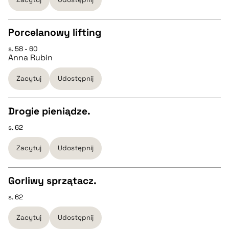
BIBTEX
Porcelanowy lifting
s. 58 - 60
CZYSTY TEKST
pobierz cytat
Anna Rubin
Zacytuj
Udostępnij
pobierz cytat
Drogie pieniądze.
BIBTEX
s. 62
CZYSTY TEKST
pobierz cytat
Zacytuj
Udostępnij
pobierz cytat
Gorliwy sprzątacz.
BIBTEX
s. 62
CZYSTY TEKST
Zacytuj
Udostępnij
pobierz cytat