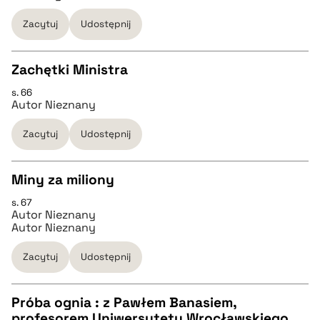
pobierz cytat
Zacytuj
Udostępnij
BIBTEX
Zachętki Ministra
s. 66
pobierz cytat
CZYSTY TEKST
Autor Nieznany
Zacytuj
Udostępnij
pobierz cytat
Miny za miliony
BIBTEX
s. 67
CZYSTY TEKST
Autor Nieznany
pobierz cytat
Autor Nieznany
pobierz cytat
Zacytuj
Udostępnij
BIBTEX
Próba ognia : z Pawłem Banasiem,
profesorem Uniwersytetu Wrocławskiego