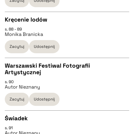
Zacytuj
Udostępnij
pobierz cytat
Kręcenie lodów
BIBTEX
s. 88 - 89
CZYSTY TEKST
Monika Branicka
pobierz cytat
Zacytuj
Udostępnij
pobierz cytat
Warszawski Festiwal Fotografii
BIBTEX
Artystycznej
CZYSTY TEKST
s. 90
pobierz cytat
Autor Nieznany
pobierz cytat
Zacytuj
Udostępnij
BIBTEX
Świadek
s. 91
pobierz cytat
CZYSTY TEKST
Autor Nieznany