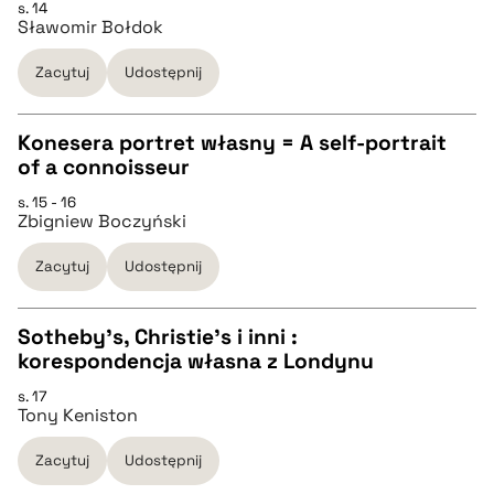
s. 14
CZYSTY TEKST
Sławomir Bołdok
pobierz cytat
Zacytuj
Udostępnij
pobierz cytat
Konesera portret własny = A self-portrait
BIBTEX
of a connoisseur
CZYSTY TEKST
s. 15 - 16
pobierz cytat
Zbigniew Boczyński
pobierz cytat
Zacytuj
Udostępnij
BIBTEX
Sotheby's, Christie's i inni :
korespondencja własna z Londynu
pobierz cytat
CZYSTY TEKST
s. 17
Tony Keniston
pobierz cytat
Zacytuj
Udostępnij