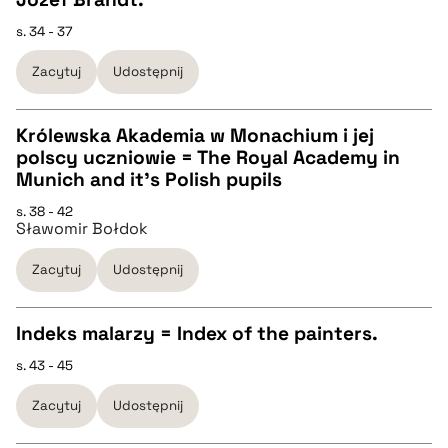
s. 34 - 37
pobierz cytat
CZYSTY TEKST
Zacytuj
Udostępnij
pobierz cytat
Królewska Akademia w Monachium i jej
polscy uczniowie = The Royal Academy in
BIBTEX
CZYSTY TEKST
Munich and it's Polish pupils
s. 38 - 42
pobierz cytat
Sławomir Bołdok
pobierz cytat
Zacytuj
Udostępnij
BIBTEX
Indeks malarzy = Index of the painters.
pobierz cytat
s. 43 - 45
CZYSTY TEKST
Zacytuj
Udostępnij
pobierz cytat