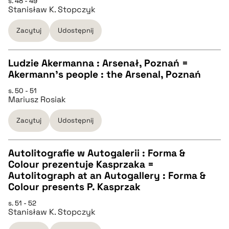
s. 48 - 49
Stanisław K. Stopczyk
pobierz cytat
Zacytuj
Udostępnij
BIBTEX
Ludzie Akermanna : Arsenał, Poznań =
pobierz cytat
Akermann's people : the Arsenal, Poznań
CZYSTY TEKST
s. 50 - 51
Mariusz Rosiak
pobierz cytat
Zacytuj
Udostępnij
BIBTEX
Autolitografie w Autogalerii : Forma &
Colour prezentuje Kasprzaka =
pobierz cytat
CZYSTY TEKST
Autolitograph at an Autogallery : Forma &
Colour presents P. Kasprzak
pobierz cytat
s. 51 - 52
Stanisław K. Stopczyk