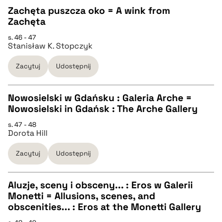
Zachęta puszcza oko = A wink from
Zachęta
BIBTEX
CZYSTY TEKST
s. 46 - 47
Stanisław K. Stopczyk
pobierz cytat
pobierz cytat
Zacytuj
Udostępnij
BIBTEX
Nowosielski w Gdańsku : Galeria Arche =
Nowosielski in Gdańsk : The Arche Gallery
pobierz cytat
CZYSTY TEKST
s. 47 - 48
Dorota Hill
pobierz cytat
Zacytuj
Udostępnij
BIBTEX
Aluzje, sceny i obsceny... : Eros w Galerii
Monetti = Allusions, scenes, and
pobierz cytat
CZYSTY TEKST
obscenities... : Eros at the Monetti Gallery