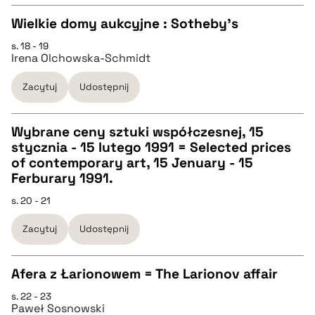
BIBTEX
Wielkie domy aukcyjne : Sotheby's
s. 18 - 19
pobierz cytat
CZYSTY TEKST
Irena Olchowska-Schmidt
Zacytuj
Udostępnij
pobierz cytat
Wybrane ceny sztuki współczesnej, 15
BIBTEX
stycznia - 15 lutego 1991 = Selected prices
CZYSTY TEKST
of contemporary art, 15 Jenuary - 15
pobierz cytat
Ferburary 1991.
pobierz cytat
s. 20 - 21
Zacytuj
Udostępnij
BIBTEX
Afera z Łarionowem = The Larionov affair
pobierz cytat
s. 22 - 23
CZYSTY TEKST
Paweł Sosnowski