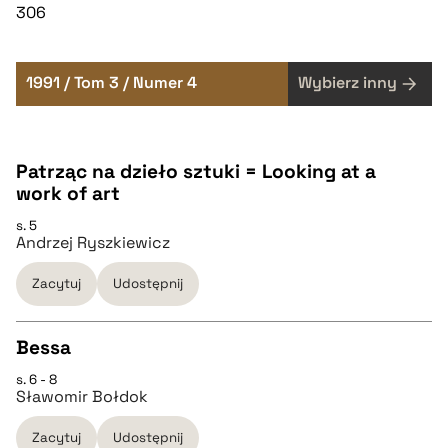
306
1991 / Tom 3 / Numer 4
Wybierz inny
Patrząc na dzieło sztuki = Looking at a
work of art
s. 5
Andrzej Ryszkiewicz
Zacytuj
Udostępnij
Bessa
s. 6 - 8
CZYSTY TEKST
Sławomir Bołdok
Zacytuj
Udostępnij
pobierz cytat