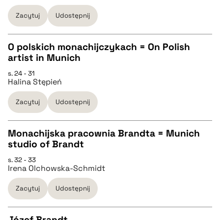
Zacytuj
Udostępnij
pobierz cytat
O polskich monachijczykach = On Polish
BIBTEX
artist in Munich
CZYSTY TEKST
s. 24 - 31
pobierz cytat
Halina Stępień
pobierz cytat
Zacytuj
Udostępnij
BIBTEX
Monachijska pracownia Brandta = Munich
studio of Brandt
pobierz cytat
CZYSTY TEKST
s. 32 - 33
Irena Olchowska-Schmidt
pobierz cytat
Zacytuj
Udostępnij
BIBTEX
Józef Brandt.