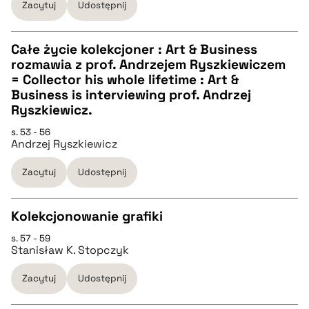
BIBTEX
Zacytuj
Udostępnij
pobierz cytat
Całe życie kolekcjoner : Art & Business
rozmawia z prof. Andrzejem Ryszkiewiczem
CZYSTY TEKST
= Collector his whole lifetime : Art &
Business is interviewing prof. Andrzej
Ryszkiewicz.
pobierz cytat
s. 53 - 56
Andrzej Ryszkiewicz
BIBTEX
Zacytuj
Udostępnij
pobierz cytat
Kolekcjonowanie grafiki
s. 57 - 59
CZYSTY TEKST
Stanisław K. Stopczyk
Zacytuj
Udostępnij
pobierz cytat