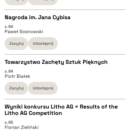
BIBTEX
Nagroda im. Jana Cybisa
s. 64
pobierz cytat
CZYSTY TEKST
Paweł Sosnowski
Zacytuj
Udostępnij
pobierz cytat
Towarzystwo Zachęty Sztuk Pięknych
BIBTEX
s. 64
CZYSTY TEKST
Piotr Białek
pobierz cytat
Zacytuj
Udostępnij
pobierz cytat
Wyniki konkursu Litho AG = Results of the
BIBTEX
Litho AG Competition
CZYSTY TEKST
s. 65
pobierz cytat
Florian Zieliński