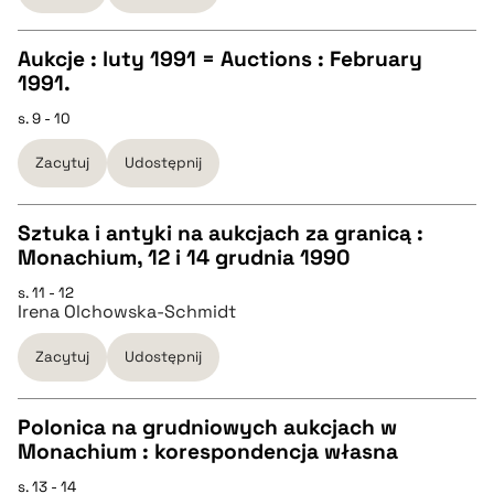
Aukcje : luty 1991 = Auctions : February
BIBTEX
1991.
CZYSTY TEKST
s. 9 - 10
pobierz cytat
Zacytuj
Udostępnij
pobierz cytat
Sztuka i antyki na aukcjach za granicą :
BIBTEX
Monachium, 12 i 14 grudnia 1990
CZYSTY TEKST
s. 11 - 12
pobierz cytat
Irena Olchowska-Schmidt
pobierz cytat
Zacytuj
Udostępnij
BIBTEX
Polonica na grudniowych aukcjach w
Monachium : korespondencja własna
pobierz cytat
CZYSTY TEKST
s. 13 - 14