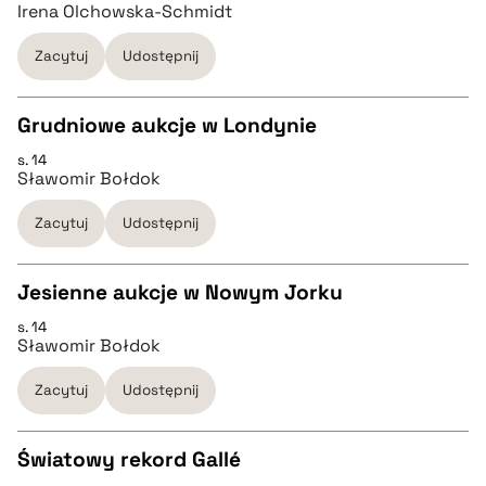
Irena Olchowska-Schmidt
pobierz cytat
Zacytuj
Udostępnij
BIBTEX
Grudniowe aukcje w Londynie
s. 14
pobierz cytat
CZYSTY TEKST
Sławomir Bołdok
Zacytuj
Udostępnij
pobierz cytat
Jesienne aukcje w Nowym Jorku
BIBTEX
s. 14
CZYSTY TEKST
Sławomir Bołdok
pobierz cytat
Zacytuj
Udostępnij
pobierz cytat
Światowy rekord Gallé
BIBTEX