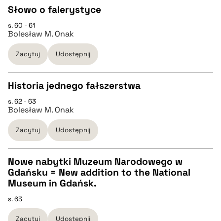
Słowo o falerystyce
BIBTEX
s. 60 - 61
CZYSTY TEKST
Bolesław M. Onak
pobierz cytat
Zacytuj
Udostępnij
pobierz cytat
Historia jednego fałszerstwa
BIBTEX
s. 62 - 63
CZYSTY TEKST
Bolesław M. Onak
pobierz cytat
Zacytuj
Udostępnij
pobierz cytat
Nowe nabytki Muzeum Narodowego w
BIBTEX
Gdańsku = New addition to the National
CZYSTY TEKST
Museum in Gdańsk.
pobierz cytat
s. 63
pobierz cytat
Zacytuj
Udostępnij