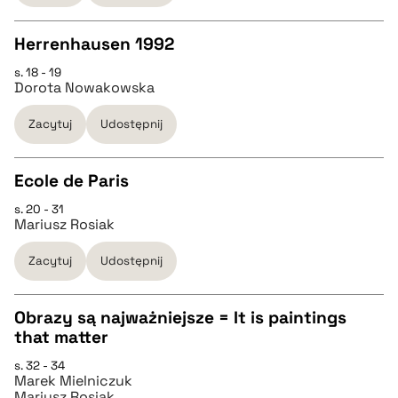
Herrenhausen 1992
BIBTEX
s. 18 - 19
CZYSTY TEKST
Dorota Nowakowska
pobierz cytat
Zacytuj
Udostępnij
pobierz cytat
Ecole de Paris
BIBTEX
s. 20 - 31
CZYSTY TEKST
Mariusz Rosiak
pobierz cytat
Zacytuj
Udostępnij
pobierz cytat
Obrazy są najważniejsze = It is paintings
BIBTEX
that matter
CZYSTY TEKST
s. 32 - 34
pobierz cytat
Marek Mielniczuk
Mariusz Rosiak