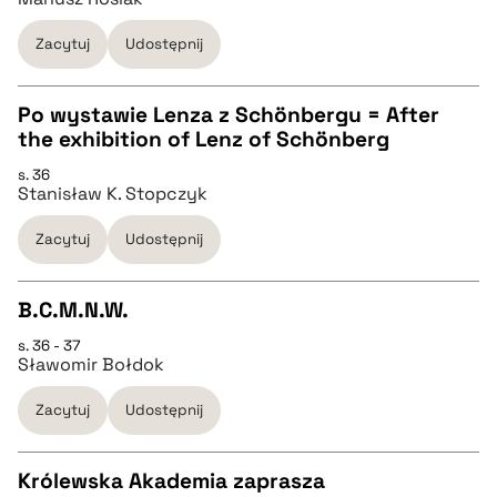
pobierz cytat
Zacytuj
Udostępnij
BIBTEX
Po wystawie Lenza z Schönbergu = After
the exhibition of Lenz of Schönberg
pobierz cytat
CZYSTY TEKST
s. 36
Stanisław K. Stopczyk
pobierz cytat
Zacytuj
Udostępnij
BIBTEX
B.C.M.N.W.
s. 36 - 37
pobierz cytat
CZYSTY TEKST
Sławomir Bołdok
Zacytuj
Udostępnij
pobierz cytat
Królewska Akademia zaprasza
BIBTEX