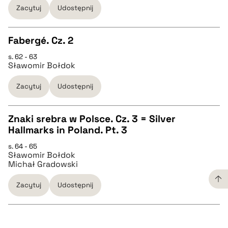
Zacytuj
Udostępnij
BIBTEX
Fabergé. Cz. 2
pobierz cytat
s. 62 - 63
CZYSTY TEKST
Sławomir Bołdok
Zacytuj
Udostępnij
pobierz cytat
Znaki srebra w Polsce. Cz. 3 = Silver
BIBTEX
Hallmarks in Poland. Pt. 3
CZYSTY TEKST
s. 64 - 65
pobierz cytat
Sławomir Bołdok
Michał Gradowski
pobierz cytat
Zacytuj
Udostępnij
BIBTEX
pobierz cytat