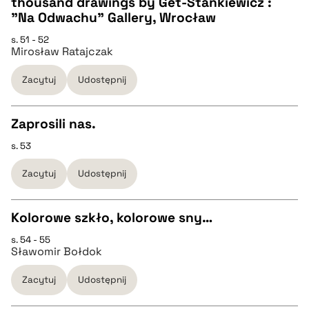
thousand drawings by Get-Stankiewicz :
"Na Odwachu" Gallery, Wrocław
pobierz cytat
s. 51 - 52
Mirosław Ratajczak
BIBTEX
Zacytuj
Udostępnij
pobierz cytat
Zaprosili nas.
s. 53
CZYSTY TEKST
Zacytuj
Udostępnij
pobierz cytat
Kolorowe szkło, kolorowe sny…
BIBTEX
s. 54 - 55
CZYSTY TEKST
Sławomir Bołdok
pobierz cytat
Zacytuj
Udostępnij
pobierz cytat