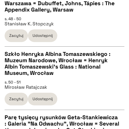
pobierz cytat
Warszawa = Dubuffet, Johns, Tápies : The
CZYSTY TEKST
Appendix Gallery, Warsaw
s. 48 - 50
Stanisław K. Stopczyk
pobierz cytat
Zacytuj
Udostępnij
BIBTEX
Szkło Henryka Albina Tomaszewskiego :
pobierz cytat
Muzeum Narodowe, Wrocław = Henryk
CZYSTY TEKST
Albin Tomaszewski's Glass : National
Museum, Wrocław
pobierz cytat
s. 50 - 51
Mirosław Ratajczak
BIBTEX
Zacytuj
Udostępnij
pobierz cytat
Parę tysięcy rysunków Geta-Stankiewicza
: Galeria "Na Odwachu", Wrocław = Several
CZYSTY TEKST