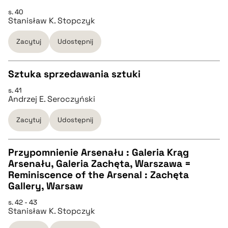
pobierz cytat
s. 40
Stanisław K. Stopczyk
pobierz cytat
Zacytuj
Udostępnij
BIBTEX
Sztuka sprzedawania sztuki
pobierz cytat
s. 41
CZYSTY TEKST
Andrzej E. Seroczyński
Zacytuj
Udostępnij
pobierz cytat
Przypomnienie Arsenału : Galeria Krąg
BIBTEX
Arsenału, Galeria Zachęta, Warszawa =
CZYSTY TEKST
Reminiscence of the Arsenal : Zachęta
pobierz cytat
Gallery, Warsaw
pobierz cytat
s. 42 - 43
Stanisław K. Stopczyk