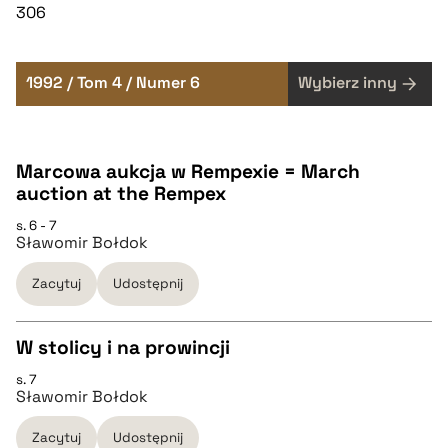
306
1992 / Tom 4 / Numer 6
Wybierz inny
Marcowa aukcja w Rempexie = March
auction at the Rempex
s. 6 - 7
Sławomir Bołdok
Zacytuj
Udostępnij
W stolicy i na prowincji
s. 7
CZYSTY TEKST
Sławomir Bołdok
Zacytuj
Udostępnij
pobierz cytat