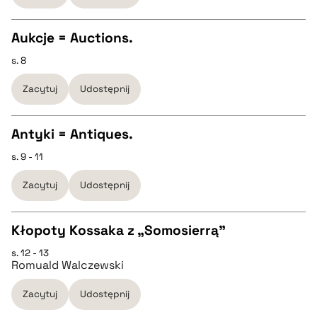
Aukcje = Auctions.
BIBTEX
s. 8
CZYSTY TEKST
pobierz cytat
Zacytuj
Udostępnij
pobierz cytat
Antyki = Antiques.
BIBTEX
s. 9 - 11
CZYSTY TEKST
Zacytuj
Udostępnij
pobierz cytat
pobierz cytat
Kłopoty Kossaka z „Somosierrą”
BIBTEX
s. 12 - 13
CZYSTY TEKST
Romuald Walczewski
pobierz cytat
Zacytuj
Udostępnij
pobierz cytat