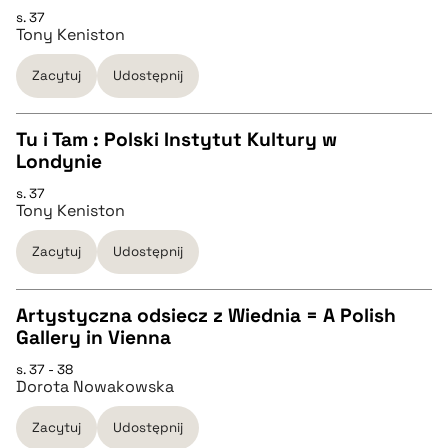
s. 37
CZYSTY TEKST
Tony Keniston
pobierz cytat
Zacytuj
Udostępnij
pobierz cytat
Tu i Tam : Polski Instytut Kultury w
BIBTEX
Londynie
CZYSTY TEKST
s. 37
pobierz cytat
Tony Keniston
pobierz cytat
Zacytuj
Udostępnij
BIBTEX
Artystyczna odsiecz z Wiednia = A Polish
Gallery in Vienna
pobierz cytat
CZYSTY TEKST
s. 37 - 38
Dorota Nowakowska
pobierz cytat
Zacytuj
Udostępnij