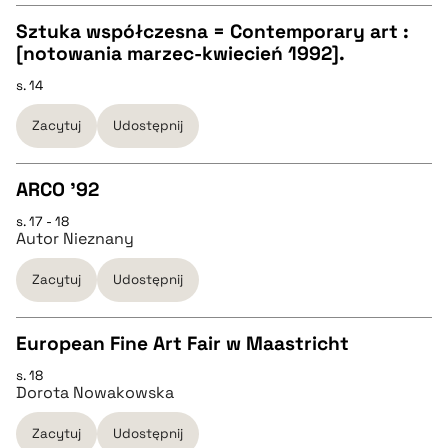
Sztuka współczesna = Contemporary art :
BIBTEX
[notowania marzec-kwiecień 1992].
CZYSTY TEKST
s. 14
pobierz cytat
Zacytuj
Udostępnij
pobierz cytat
ARCO ’92
BIBTEX
s. 17 - 18
CZYSTY TEKST
Autor Nieznany
pobierz cytat
Zacytuj
Udostępnij
pobierz cytat
European Fine Art Fair w Maastricht
BIBTEX
s. 18
CZYSTY TEKST
Dorota Nowakowska
pobierz cytat
Zacytuj
Udostępnij
pobierz cytat