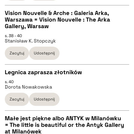
BIBTEX
Vision Nouvelle & Arche : Galeria Arka,
Warszawa = Vision Nouvelle : The Arka
pobierz cytat
CZYSTY TEKST
Gallery, Warsaw
s. 38 - 40
Stanisław K. Stopczyk
pobierz cytat
Zacytuj
Udostępnij
BIBTEX
Legnica zaprasza złotników
pobierz cytat
s. 40
CZYSTY TEKST
Dorota Nowakowska
Zacytuj
Udostępnij
pobierz cytat
Małe jest piękne albo ANTYK w Milanówku
BIBTEX
= The little is beautiful or the Antyk Gallery
CZYSTY TEKST
at Milanówek