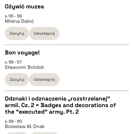
Ożywić muzea
BIBTEX
s. 55 - 56
CZYSTY TEKST
Milena Dabić
pobierz cytat
Zacytuj
Udostępnij
pobierz cytat
Bon voyage!
BIBTEX
s. 56 - 57
CZYSTY TEKST
Sławomir Bołdok
pobierz cytat
Zacytuj
Udostępnij
pobierz cytat
Odznaki i odznaczenia „rozstrzelanej”
BIBTEX
armii. Cz. 2 = Badges and decorations of
CZYSTY TEKST
the "executed" army. Pt. 2
pobierz cytat
s. 58 - 60
Bolesław M. Onak
pobierz cytat