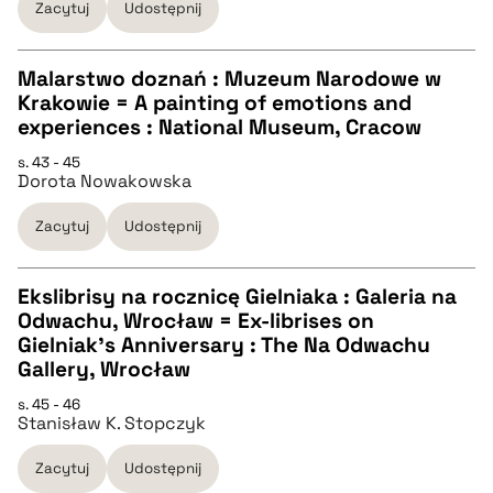
BIBTEX
Zacytuj
Udostępnij
pobierz cytat
Malarstwo doznań : Muzeum Narodowe w
Krakowie = A painting of emotions and
CZYSTY TEKST
experiences : National Museum, Cracow
s. 43 - 45
Dorota Nowakowska
pobierz cytat
Zacytuj
Udostępnij
BIBTEX
Ekslibrisy na rocznicę Gielniaka : Galeria na
pobierz cytat
Odwachu, Wrocław = Ex-librises on
CZYSTY TEKST
Gielniak's Anniversary : The Na Odwachu
Gallery, Wrocław
pobierz cytat
s. 45 - 46
Stanisław K. Stopczyk
BIBTEX
Zacytuj
Udostępnij