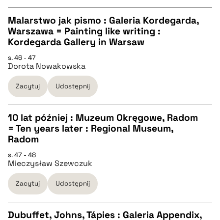
pobierz cytat
Malarstwo jak pismo : Galeria Kordegarda,
Warszawa = Painting like writing :
CZYSTY TEKST
Kordegarda Gallery in Warsaw
s. 46 - 47
Dorota Nowakowska
pobierz cytat
Zacytuj
Udostępnij
BIBTEX
10 lat później : Muzeum Okręgowe, Radom
pobierz cytat
= Ten years later : Regional Museum,
CZYSTY TEKST
Radom
s. 47 - 48
Mieczysław Szewczuk
pobierz cytat
Zacytuj
Udostępnij
BIBTEX
Dubuffet, Johns, Tápies : Galeria Appendix,