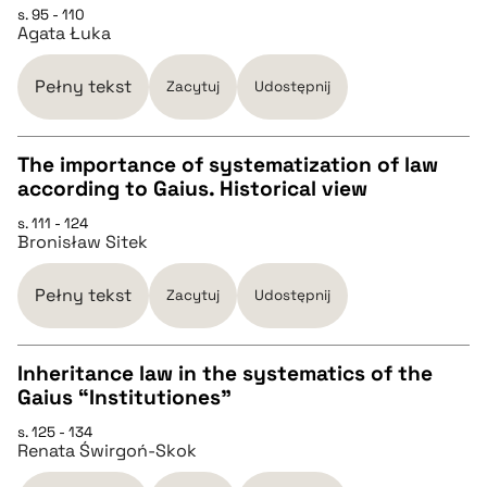
s. 95 - 110
Agata Łuka
pobierz cytat
Pełny tekst
Zacytuj
Udostępnij
BIBTEX
The importance of systematization of law
according to Gaius. Historical view
pobierz cytat
CZYSTY TEKST
s. 111 - 124
Bronisław Sitek
pobierz cytat
Pełny tekst
Zacytuj
Udostępnij
BIBTEX
Inheritance law in the systematics of the
Gaius “Institutiones”
pobierz cytat
CZYSTY TEKST
s. 125 - 134
Renata Świrgoń-Skok
pobierz cytat