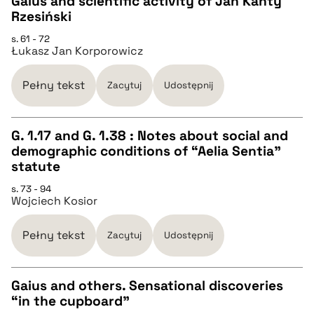
Gaius and scientific activity of Jan Kanty
pobierz cytat
Rzesiński
CZYSTY TEKST
s. 61 - 72
Łukasz Jan Korporowicz
pobierz cytat
Pełny tekst
Zacytuj
Udostępnij
BIBTEX
G. 1.17 and G. 1.38 : Notes about social and
demographic conditions of “Aelia Sentia”
pobierz cytat
CZYSTY TEKST
statute
s. 73 - 94
Wojciech Kosior
pobierz cytat
Pełny tekst
Zacytuj
Udostępnij
BIBTEX
Gaius and others. Sensational discoveries
pobierz cytat
“in the cupboard”
CZYSTY TEKST