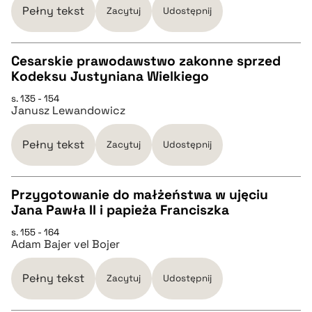
Pełny tekst
Zacytuj
Udostępnij
BIBTEX
Cesarskie prawodawstwo zakonne sprzed
Kodeksu Justyniana Wielkiego
pobierz cytat
CZYSTY TEKST
s. 135 - 154
Janusz Lewandowicz
pobierz cytat
Pełny tekst
Zacytuj
Udostępnij
BIBTEX
Przygotowanie do małżeństwa w ujęciu
Jana Pawła II i papieża Franciszka
pobierz cytat
CZYSTY TEKST
s. 155 - 164
Adam Bajer vel Bojer
pobierz cytat
Pełny tekst
Zacytuj
Udostępnij
BIBTEX