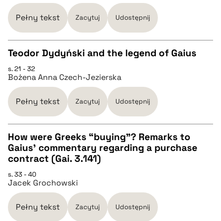
pobierz cytat
Pełny tekst
Zacytuj
Udostępnij
BIBTEX
Teodor Dydyński and the legend of Gaius
pobierz cytat
s. 21 - 32
CZYSTY TEKST
Bożena Anna Czech-Jezierska
pobierz cytat
Pełny tekst
Zacytuj
Udostępnij
BIBTEX
How were Greeks “buying”? Remarks to
Gaius’ commentary regarding a purchase
CZYSTY TEKST
contract (Gai. 3.141)
pobierz cytat
s. 33 - 40
Jacek Grochowski
pobierz cytat
Pełny tekst
Zacytuj
Udostępnij
BIBTEX