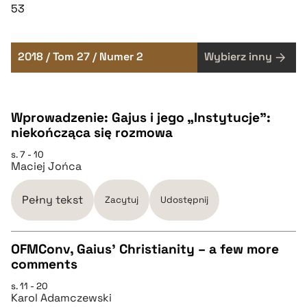
53
2018 / Tom 27 / Numer 2
Wybierz inny
Wprowadzenie: Gajus i jego „Instytucje”:
niekończąca się rozmowa
s. 7 - 10
Maciej Jońca
Pełny tekst
Zacytuj
Udostępnij
OFMConv, Gaius’ Christianity – a few more
comments
CZYSTY TEKST
s. 11 - 20
Karol Adamczewski