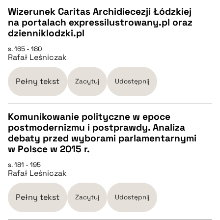
Wizerunek Caritas Archidiecezji Łódzkiej
na portalach expressilustrowany.pl oraz
pobierz cytat
CZYSTY TEKST
dzienniklodzki.pl
s. 165 - 180
Rafał Leśniczak
pobierz cytat
Pełny tekst
Zacytuj
Udostępnij
BIBTEX
Komunikowanie polityczne w epoce
pobierz cytat
postmodernizmu i postprawdy. Analiza
CZYSTY TEKST
debaty przed wyborami parlamentarnymi
w Polsce w 2015 r.
pobierz cytat
s. 181 - 195
Rafał Leśniczak
BIBTEX
Pełny tekst
Zacytuj
Udostępnij