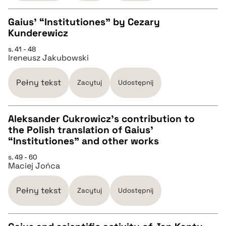
Gaius’ “Institutiones” by Cezary
pobierz cytat
Kunderewicz
CZYSTY TEKST
s. 41 - 48
Ireneusz Jakubowski
pobierz cytat
Pełny tekst
Zacytuj
Udostępnij
BIBTEX
Aleksander Cukrowicz’s contribution to
the Polish translation of Gaius’
pobierz cytat
CZYSTY TEKST
“Institutiones” and other works
s. 49 - 60
Maciej Jońca
pobierz cytat
Pełny tekst
Zacytuj
Udostępnij
BIBTEX