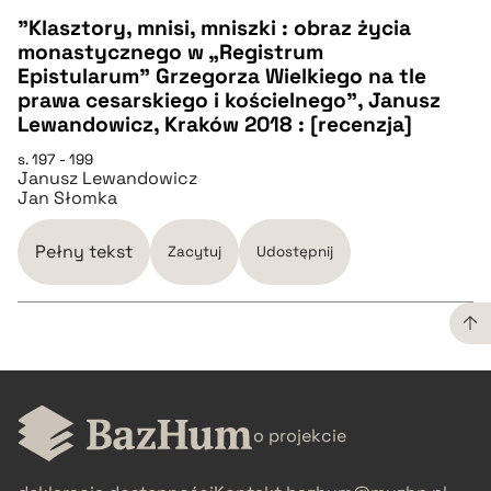
pobierz cytat
"Klasztory, mnisi, mniszki : obraz życia
monastycznego w „Registrum
CZYSTY TEKST
Epistularum” Grzegorza Wielkiego na tle
prawa cesarskiego i kościelnego", Janusz
Lewandowicz, Kraków 2018 : [recenzja]
pobierz cytat
s. 197 - 199
Janusz Lewandowicz
Jan Słomka
BIBTEX
Pełny tekst
Zacytuj
Udostępnij
pobierz cytat
CZYSTY TEKST
o projekcie
pobierz cytat