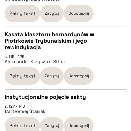
BIBTEX
Pełny tekst
Zacytuj
Udostępnij
pobierz cytat
Kasata klasztoru bernardynów w
Piotrkowie Trybunalskim i jego
CZYSTY TEKST
rewindykacja
s. 115 - 126
Aleksander Krzysztof Sitnik
pobierz cytat
Pełny tekst
Zacytuj
Udostępnij
BIBTEX
Instytucjonalne pojęcie sekty
pobierz cytat
s. 127 - 140
CZYSTY TEKST
Bartłomiej Stasiak
pobierz cytat
Pełny tekst
Zacytuj
Udostępnij