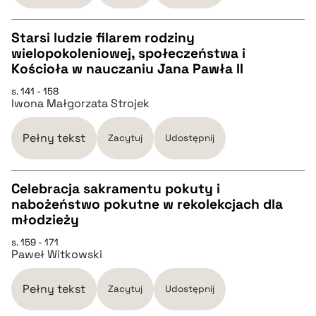
BIBTEX
Starsi ludzie filarem rodziny
wielopokoleniowej, społeczeństwa i
CZYSTY TEKST
Kościoła w nauczaniu Jana Pawła II
pobierz cytat
s. 141 - 158
Iwona Małgorzata Strojek
pobierz cytat
Pełny tekst
Zacytuj
Udostępnij
BIBTEX
Celebracja sakramentu pokuty i
pobierz cytat
nabożeństwo pokutne w rekolekcjach dla
CZYSTY TEKST
młodzieży
s. 159 - 171
Paweł Witkowski
pobierz cytat
Pełny tekst
Zacytuj
Udostępnij
BIBTEX