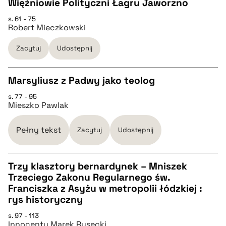
Więźniowie Polityczni Łagru Jaworzno
pobierz cytat
s. 61 - 75
Robert Mieczkowski
BIBTEX
Zacytuj
Udostępnij
pobierz cytat
Marsyliusz z Padwy jako teolog
s. 77 - 95
CZYSTY TEKST
Mieszko Pawlak
pobierz cytat
Pełny tekst
Zacytuj
Udostępnij
BIBTEX
Trzy klasztory bernardynek – Mniszek
Trzeciego Zakonu Regularnego św.
CZYSTY TEKST
Franciszka z Asyżu w metropolii łódzkiej :
pobierz cytat
rys historyczny
pobierz cytat
s. 97 - 113
Innocenty Marek Rusecki