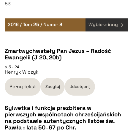
53
2016 / Tom 25 / Numer 3
Wybierz inny
Zmartwychwstały Pan Jezus – Radość
Ewangelii (J 20, 20b)
s. 5 - 24
Henryk Wiczyk
Pełny tekst
Zacytuj
Udostępnij
Sylwetka i funkcja prezbitera w
pierwszych wspólnotach chrześcijańskich
CZYSTY TEKST
na podstawie autentycznych listów św.
Pawła : lata 50–67 po Chr.