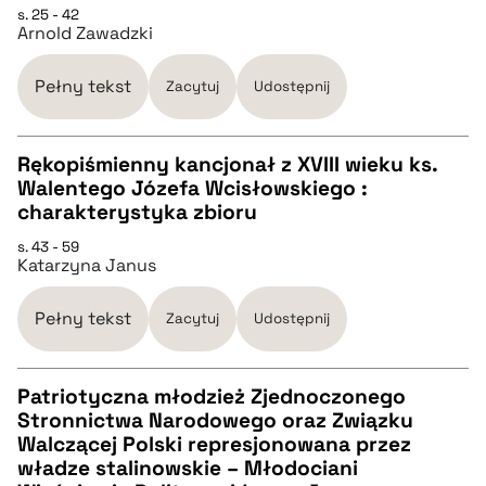
pobierz cytat
s. 25 - 42
Arnold Zawadzki
BIBTEX
Pełny tekst
Zacytuj
Udostępnij
pobierz cytat
Rękopiśmienny kancjonał z XVIII wieku ks.
Walentego Józefa Wcisłowskiego :
CZYSTY TEKST
charakterystyka zbioru
s. 43 - 59
Katarzyna Janus
pobierz cytat
Pełny tekst
Zacytuj
Udostępnij
BIBTEX
Patriotyczna młodzież Zjednoczonego
pobierz cytat
Stronnictwa Narodowego oraz Związku
CZYSTY TEKST
Walczącej Polski represjonowana przez
władze stalinowskie – Młodociani