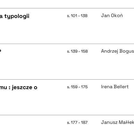
a typologii
Jan Okoń
s. 101 - 138
?
Andrzej Bogus
s. 139 - 158
u : jeszcze o
Irena Bellert
s. 159 - 175
Janusz Małłe
s. 177 - 187