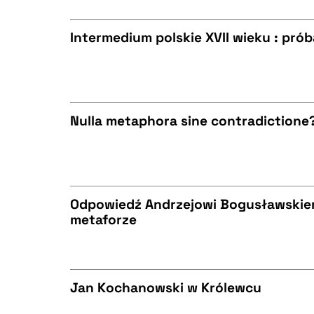
Intermedium polskie XVII wieku : prób
BIBTEX
CZYSTY TEKST
Nulla metaphora sine contradictione
BIBTEX
CZYSTY TEKST
Odpowiedź Andrzejowi Bogusławskiem
metaforze
BIBTEX
CZYSTY TEKST
Jan Kochanowski w Królewcu