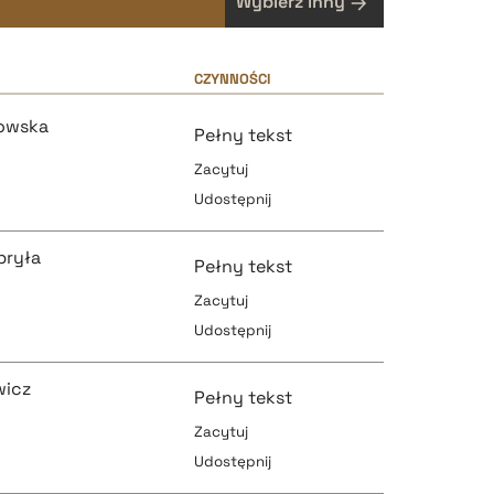
Wybierz inny
CZYNNOŚCI
łowska
Pełny tekst
Zacytuj
Udostępnij
bryła
Pełny tekst
Zacytuj
Udostępnij
pobierz cytat
wicz
Pełny tekst
Zacytuj
Udostępnij
pobierz cytat