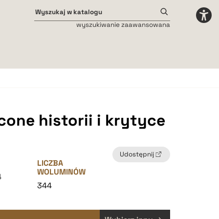
wyszukiwanie zaawansowana
Odstępy międzyliterowe
małe
średnie
duże
one historii i krytyce
Udostępnij
LICZBA
WOLUMINÓW
4
344