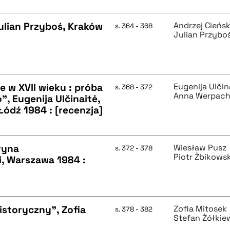
ulian Przyboś, Kraków
Andrzej Cieńsk
s. 364 - 368
Julian Przybo
e w XVII wieku : próba
Eugenija Ulčin
s. 368 - 372
Anna Werpac
, Eugenija Ulčinaitė,
dź 1984 : [recenzja]
ryna
Wiesław Pusz
s. 372 - 378
Piotr Żbikowsk
i, Warszawa 1984 :
historyczny", Zofia
Zofia Mitosek
s. 378 - 382
Stefan Żółkie