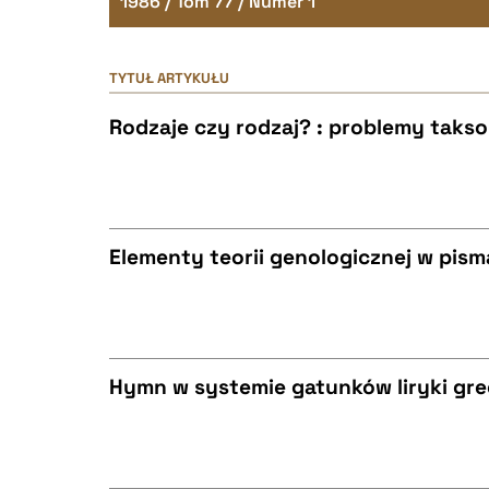
1986 / Tom 77 / Numer 1
TYTUŁ ARTYKUŁU
Rodzaje czy rodzaj? : problemy takson
Elementy teorii genologicznej w pis
CZYSTY TEKST
Hymn w systemie gatunków liryki gre
BIBTEX
CZYSTY TEKST