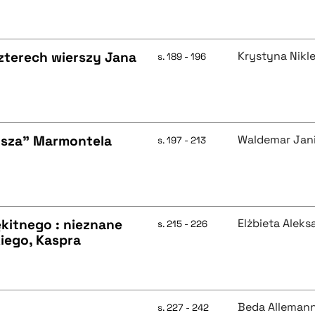
terech wierszy Jana
Krystyna Nik
s. 189 - 196
usza" Marmontela
Waldemar Jan
s. 197 - 213
kitnego : nieznane
Elżbieta Alek
s. 215 - 226
iego, Kaspra
Beda Alleman
s. 227 - 242