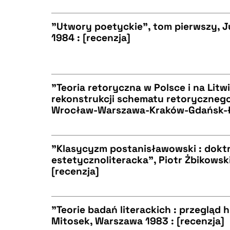
"Utwory poetyckie", tom pierwszy, J
1984 : [recenzja]
BIBTEX
CZYSTY TEKST
"Teoria retoryczna w Polsce i na Litwi
rekonstrukcji schematu retorycznego"
BIBTEX
Wrocław-Warszawa-Kraków-Gdańsk-Łó
CZYSTY TEKST
"Klasycyzm postanisławowski : dokt
estetycznoliteracka", Piotr Żbikowsk
BIBTEX
[recenzja]
CZYSTY TEKST
"Teorie badań literackich : przegląd 
Mitosek, Warszawa 1983 : [recenzja]