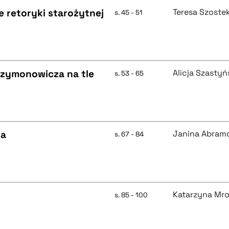
 retoryki starożytnej
Teresa Szoste
s. 45 - 51
zymonowicza na tle
Alicja Szasty
s. 53 - 65
za
Janina Abram
s. 67 - 84
Katarzyna Mr
s. 85 - 100