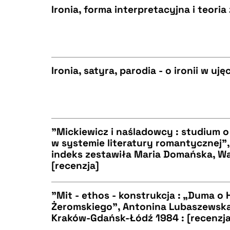
Ironia, forma interpretacyjna i teoria
BIBTEX
CZYSTY TEKST
Ironia, satyra, parodia - o ironii w 
BIBTEX
CZYSTY TEKST
"Mickiewicz i naśladowcy : studium 
w systemie literatury romantycznej",
BIBTEX
indeks zestawiła Maria Domańska, W
CZYSTY TEKST
[recenzja]
"Mit - ethos - konstrukcja : „Duma o
Żeromskiego", Antonina Lubaszewsk
BIBTEX
Kraków-Gdańsk-Łódź 1984 : [recenzja
CZYSTY TEKST