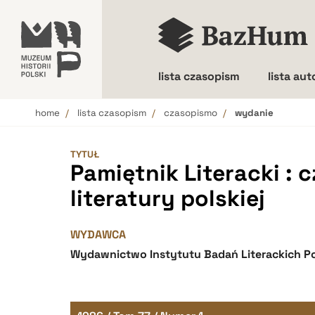
lista czasopism
lista au
home
lista czasopism
czasopismo
wydanie
Wielkość liter
TYTUŁ
Pamiętnik Literacki : 
literatury polskiej
WYDAWCA
Wydawnictwo Instytutu Badań Literackich Po