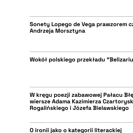
BIBTEX
CZYSTY TEKST
Sonety Lopego de Vega prawzorem cz
Andrzeja Morsztyna
BIBTEX
CZYSTY TEKST
Wokół polskiego przekładu "Belizari
BIBTEX
CZYSTY TEKST
W kręgu poezji zabawowej Pałacu Błę
wiersze Adama Kazimierza Czartorysk
BIBTEX
Rogalińskiego i Józefa Bielawskiego
CZYSTY TEKST
O ironii jako o kategorii literackiej