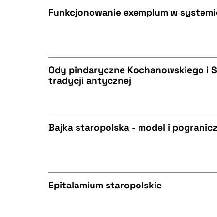
Funkcjonowanie exemplum w systemie
BIBTEX
CZYSTY TEKST
Ody pindaryczne Kochanowskiego i S
tradycji antycznej
BIBTEX
CZYSTY TEKST
Bajka staropolska - model i pogranic
BIBTEX
CZYSTY TEKST
Epitalamium staropolskie
BIBTEX
CZYSTY TEKST