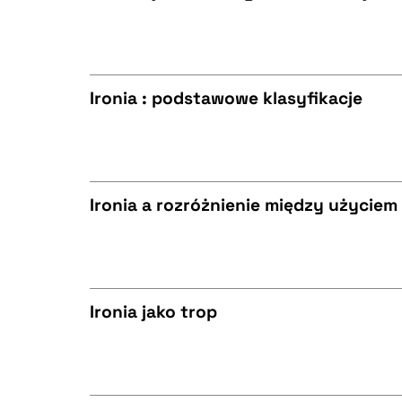
BIBTEX
CZYSTY TEKST
Ironia : podstawowe klasyfikacje
BIBTEX
CZYSTY TEKST
Ironia a rozróżnienie między użyciem
BIBTEX
CZYSTY TEKST
Ironia jako trop
BIBTEX
CZYSTY TEKST