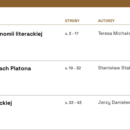
STRONY
AUTORZY
omii literackiej
Teresa Micha
s. 3 - 17
mach Platona
Stanisław Sta
s. 19 - 32
ckiej
Jerzy Daniele
s. 33 - 43