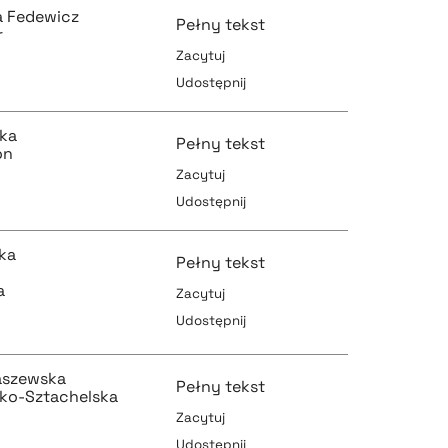
a Fedewicz
Pełny tekst
r
Zacytuj
Udostępnij
pobierz cytat
pobierz cytat
ska
Pełny tekst
on
Zacytuj
Udostępnij
pobierz cytat
pobierz cytat
ka
Pełny tekst
a
Zacytuj
Udostępnij
pobierz cytat
pobierz cytat
aszewska
Pełny tekst
łko-Sztachelska
Zacytuj
Udostępnij