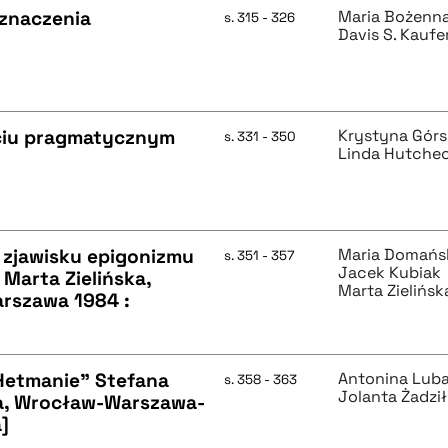
 znaczenia
Maria Bożenn
s. 315 - 326
Davis S. Kaufe
ujęciu pragmatycznym
Krystyna Gór
s. 331 - 350
Linda Hutche
o zjawisku epigonizmu
Maria Domańs
s. 351 - 357
Jacek Kubiak
 Marta Zielińska,
Marta Zielińsk
arszawa 1984 :
 Hetmanie” Stefana
Antonina Lub
s. 358 - 363
Jolanta Żadzi
a, Wrocław-Warszawa-
]