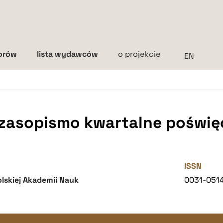
torów
lista wydawców
o projekcie
Interlinia
mała
średnia
duża
czasopismo kwartalne poświęc
ISSN
lskiej Akademii Nauk
0031-051