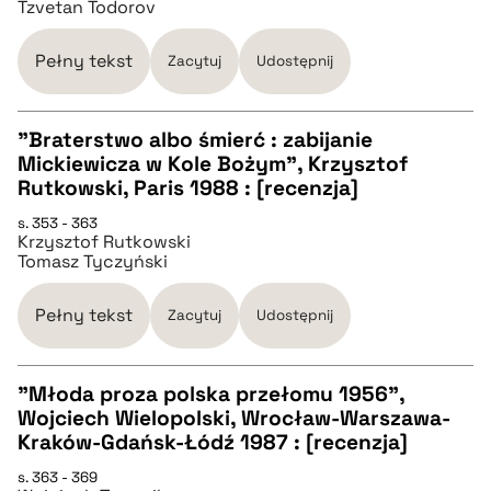
Tzvetan Todorov
pobierz cytat
Pełny tekst
Zacytuj
Udostępnij
BIBTEX
"Braterstwo albo śmierć : zabijanie
Mickiewicza w Kole Bożym", Krzysztof
pobierz cytat
CZYSTY TEKST
Rutkowski, Paris 1988 : [recenzja]
s. 353 - 363
Krzysztof Rutkowski
pobierz cytat
Tomasz Tyczyński
BIBTEX
Pełny tekst
Zacytuj
Udostępnij
pobierz cytat
"Młoda proza polska przełomu 1956",
Wojciech Wielopolski, Wrocław-Warszawa-
CZYSTY TEKST
Kraków-Gdańsk-Łódź 1987 : [recenzja]
s. 363 - 369