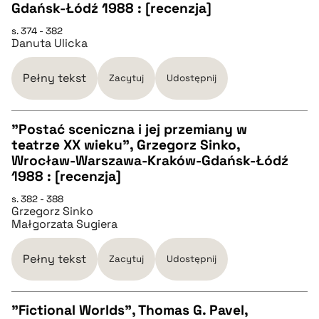
CZYSTY TEKST
Gdańsk-Łódź 1988 : [recenzja]
s. 374 - 382
Danuta Ulicka
pobierz cytat
Pełny tekst
Zacytuj
Udostępnij
BIBTEX
"Postać sceniczna i jej przemiany w
pobierz cytat
teatrze XX wieku", Grzegorz Sinko,
CZYSTY TEKST
Wrocław-Warszawa-Kraków-Gdańsk-Łódź
1988 : [recenzja]
pobierz cytat
s. 382 - 388
Grzegorz Sinko
Małgorzata Sugiera
BIBTEX
Pełny tekst
Zacytuj
Udostępnij
pobierz cytat
"Fictional Worlds", Thomas G. Pavel,