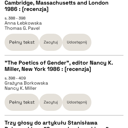
Cambridge, Massachusetts and London
CZYSTY TEKST
1986 : [recenzja]
s. 388 - 398
Anna Łebkowska
pobierz cytat
Thomas G. Pavel
BIBTEX
Pełny tekst
Zacytuj
Udostępnij
pobierz cytat
"The Poetics of Gender", editor Nancy K.
Miller, New York 1986 : [recenzja]
CZYSTY TEKST
s. 398 - 409
Grażyna Borkowska
Nancy K. Miller
pobierz cytat
Pełny tekst
Zacytuj
Udostępnij
BIBTEX
Trzy głosy do artykułu Stanisława
pobierz cytat