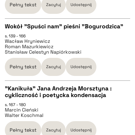
Pełny tekst
Zacytuj
Udostępnij
BIBTEX
Wokół "Spuści nam" pieśni "Bogurodzica"
pobierz cytat
s. 139 - 166
CZYSTY TEKST
Wacław Hryniewicz
Roman Mazurkiewicz
Stanisław Celestyn Napiórkowski
pobierz cytat
Pełny tekst
Zacytuj
Udostępnij
BIBTEX
"Kanikuła" Jana Andrzeja Morsztyna :
pobierz cytat
cykliczność i poetycka kondensacja
CZYSTY TEKST
s. 167 - 180
Marcin Cieński
Walter Koschmal
pobierz cytat
Pełny tekst
Zacytuj
Udostępnij