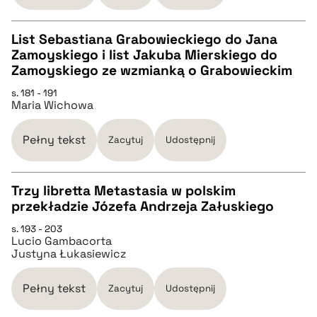
BIBTEX
List Sebastiana Grabowieckiego do Jana
pobierz cytat
Zamoyskiego i list Jakuba Mierskiego do
CZYSTY TEKST
Zamoyskiego ze wzmianką o Grabowieckim
s. 181 - 191
Maria Wichowa
pobierz cytat
Pełny tekst
Zacytuj
Udostępnij
BIBTEX
Trzy libretta Metastasia w polskim
pobierz cytat
przekładzie Józefa Andrzeja Załuskiego
CZYSTY TEKST
s. 193 - 203
Lucio Gambacorta
Justyna Łukasiewicz
pobierz cytat
Pełny tekst
Zacytuj
Udostępnij
BIBTEX