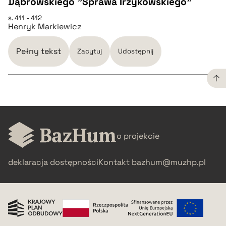
Dąbrowskiego "Sprawa Irzykowskiego"
CZYSTY TEKST
s. 411 - 412
Henryk Markiewicz
pobierz cytat
Pełny tekst
Zacytuj
Udostępnij
BIBTEX
pobierz cytat
CZYSTY TEKST
o projekcie
pobierz cytat
deklaracja dostępności
Kontakt
bazhum@muzhp.pl
BIBTEX
pobierz cytat