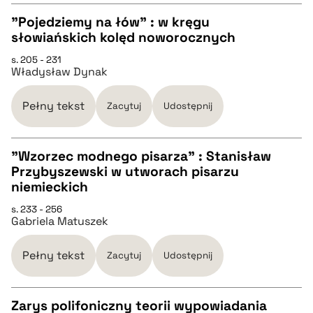
"Pojedziemy na łów" : w kręgu
pobierz cytat
słowiańskich kolęd noworocznych
CZYSTY TEKST
s. 205 - 231
Władysław Dynak
pobierz cytat
Pełny tekst
Zacytuj
Udostępnij
BIBTEX
"Wzorzec modnego pisarza" : Stanisław
Przybyszewski w utworach pisarzu
pobierz cytat
CZYSTY TEKST
niemieckich
s. 233 - 256
Gabriela Matuszek
pobierz cytat
Pełny tekst
Zacytuj
Udostępnij
BIBTEX
Zarys polifoniczny teorii wypowiadania
pobierz cytat