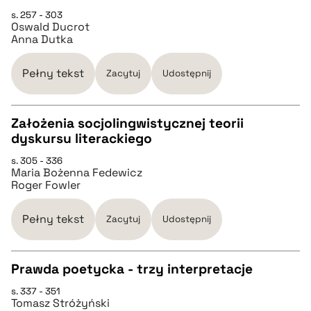
s. 257 - 303
CZYSTY TEKST
Oswald Ducrot
Anna Dutka
pobierz cytat
Pełny tekst
Zacytuj
Udostępnij
BIBTEX
Założenia socjolingwistycznej teorii
dyskursu literackiego
pobierz cytat
CZYSTY TEKST
s. 305 - 336
Maria Bożenna Fedewicz
Roger Fowler
pobierz cytat
Pełny tekst
Zacytuj
Udostępnij
BIBTEX
Prawda poetycka - trzy interpretacje
pobierz cytat
s. 337 - 351
CZYSTY TEKST
Tomasz Stróżyński