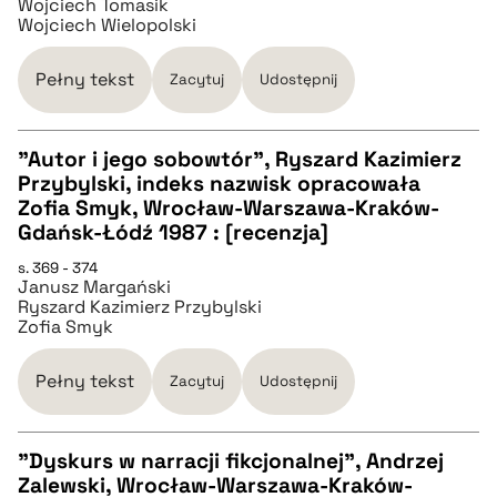
Wojciech Tomasik
pobierz cytat
Wojciech Wielopolski
BIBTEX
Pełny tekst
Zacytuj
Udostępnij
pobierz cytat
"Autor i jego sobowtór", Ryszard Kazimierz
Przybylski, indeks nazwisk opracowała
CZYSTY TEKST
Zofia Smyk, Wrocław-Warszawa-Kraków-
Gdańsk-Łódź 1987 : [recenzja]
pobierz cytat
s. 369 - 374
Janusz Margański
Ryszard Kazimierz Przybylski
Zofia Smyk
BIBTEX
Pełny tekst
Zacytuj
Udostępnij
pobierz cytat
"Dyskurs w narracji fikcjonalnej", Andrzej
Zalewski, Wrocław-Warszawa-Kraków-