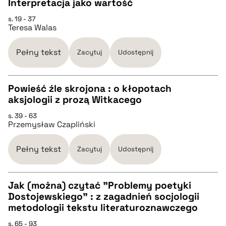
Interpretacja jako wartość
s. 19 - 37
CZYSTY TEKST
Teresa Walas
pobierz cytat
Pełny tekst
Zacytuj
Udostępnij
BIBTEX
Powieść źle skrojona : o kłopotach
aksjologii z prozą Witkacego
CZYSTY TEKST
pobierz cytat
s. 39 - 63
Przemysław Czapliński
pobierz cytat
Pełny tekst
Zacytuj
Udostępnij
BIBTEX
Jak (można) czytać "Problemy poetyki
Dostojewskiego" : z zagadnień socjologii
pobierz cytat
CZYSTY TEKST
metodologii tekstu literaturoznawczego
s. 65 - 93