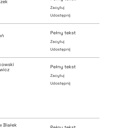
czek
Zacytuj
pobierz cytat
Udostępnij
pobierz cytat
Pełny tekst
oń
Zacytuj
Udostępnij
pobierz cytat
pobierz cytat
kowski
Pełny tekst
ewicz
Zacytuj
Udostępnij
pobierz cytat
pobierz cytat
pobierz cytat
w Białek
Pełny tekst