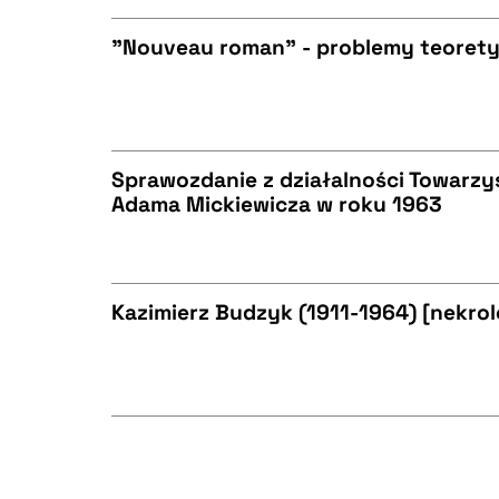
"Nouveau roman" - problemy teoret
BIBTEX
CZYSTY TEKST
Sprawozdanie z działalności Towarzys
Adama Mickiewicza w roku 1963
BIBTEX
CZYSTY TEKST
Kazimierz Budzyk (1911-1964) [nekrol
BIBTEX
CZYSTY TEKST
BIBTEX