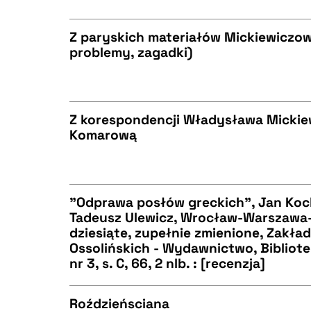
Z paryskich materiałów Mickiewiczow
problemy, zagadki)
BIBTEX
CZYSTY TEKST
Z korespondencji Władysława Mickie
Komarową
BIBTEX
CZYSTY TEKST
"Odprawa posłów greckich", Jan Ko
Tadeusz Ulewicz, Wrocław-Warszawa
BIBTEX
dziesiąte, zupełnie zmienione, Zakła
CZYSTY TEKST
Ossolińskich - Wydawnictwo, Bibliote
nr 3, s. C, 66, 2 nlb. : [recenzja]
Roździeńsciana