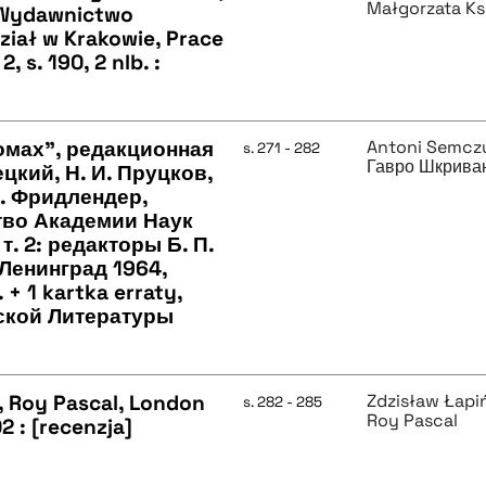
Małgorzata Ks
 Wydawnictwo
iał w Krakowie, Prace
, s. 190, 2 nlb. :
омах", редакционная
Antoni Semcz
s. 271 - 282
Гавро Шкрива
ецкий, Н. И. Пруцков,
 М. Фридлендер,
тво Академии Наук
; т. 2: редакторы Б. П.
-Ленинград 1964,
+ 1 kartka erraty,
ской Литературы
, Roy Pascal, London
Zdzisław Łapi
s. 282 - 285
Roy Pascal
2 : [recenzja]