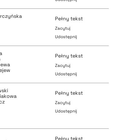
pobierz cytat
pobierz cytat
arczyńska
Pełny tekst
Zacytuj
Udostępnij
pobierz cytat
pobierz cytat
a
Pełny tekst
h
fjewa
Zacytuj
iejew
Udostępnij
pobierz cytat
pobierz cytat
ski
Pełny tekst
niakowa
cz
Zacytuj
Udostępnij
pobierz cytat
pobierz cytat
Pełny tekst