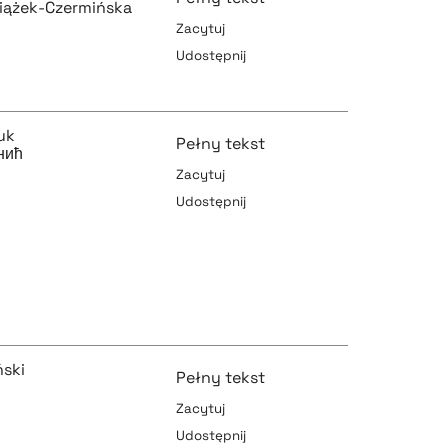
iążek-Czermińska
Zacytuj
Udostępnij
pobierz cytat
uk
Pełny tekst
нић
Zacytuj
pobierz cytat
Udostępnij
pobierz cytat
pobierz cytat
ński
Pełny tekst
Zacytuj
Udostępnij