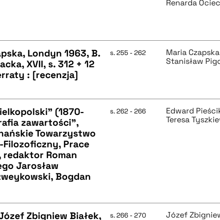
Renarda Ocie
apska, Londyn 1963, B.
Maria Czapska
s. 255 - 262
Stanisław Pig
cka, XVII, s. 312 + 12
rraty : [recenzja]
elkopolski” (1870-
Edward Pieści
s. 262 - 266
Teresa Tyszki
rafia zawartości",
znańskie Towarzystwo
-Filozoficzny, Prace
 1, redaktor Roman
nego Jarosław
Szweykowski, Bogdan
 Józef Zbigniew Białek,
Józef Zbignie
s. 266 - 270