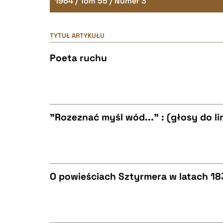
1964 / Tom 55 / Numer 3
TYTUŁ ARTYKUŁU
Poeta ruchu
"Rozeznać myśl wód..." : (głosy do lir
CZYSTY TEKST
O powieściach Sztyrmera w latach 1
BIBTEX
CZYSTY TEKST