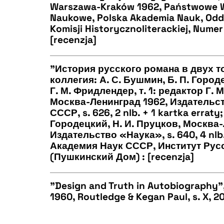
Warszawa-Kraków 1962, Państwowe
Naukowe, Polska Akademia Nauk, Oddz
CZYSTY TEKST
Komisji Historycznoliterackiej, Numer 2
[recenzja]
"История русского романа в двух т
BIBTEX
коллегия: А. С. Бушмин, Б. П. Город
Г. М. Фридлендер, т. 1: редактор Г.
CZYSTY TEKST
Москва-Ленинград 1962, Издательс
СССР, s. 626, 2 nlb. + 1 kartka erraty
Городецкий, Н. И. Пруцков, Москва
Издательство «Наука», s. 640, 4 nlb. 
Академия Наук СССР, Институт Рус
BIBTEX
(Пушкинский Дом) : [recenzja]
"Design and Truth in Autobiography"
1960, Routledge & Kegan Paul, s. X, 20
CZYSTY TEKST