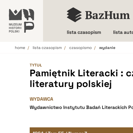
lista czasopism
lista au
home
lista czasopism
czasopismo
wydanie
Wielkość liter
TYTUŁ
Pamiętnik Literacki : 
literatury polskiej
WYDAWCA
Wydawnictwo Instytutu Badań Literackich Po