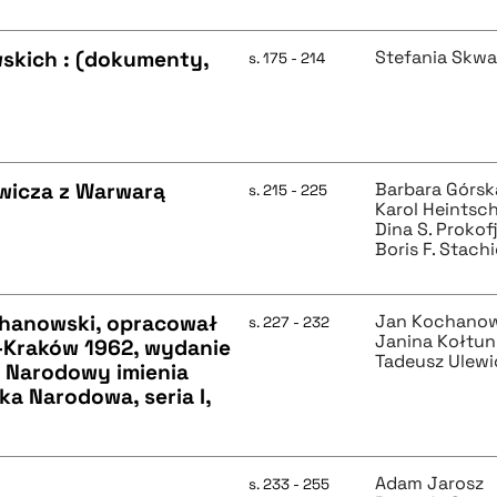
skich : (dokumenty,
Stefania Skw
s. 175 - 214
wicza z Warwarą
Barbara Górsk
s. 215 - 225
Karol Heintsc
Dina S. Proko
Boris F. Stach
chanowski, opracował
Jan Kochanow
s. 227 - 232
Janina Kołtu
-Kraków 1962, wydanie
Tadeusz Ulewi
d Narodowy imienia
ka Narodowa, seria I,
Adam Jarosz
s. 233 - 255