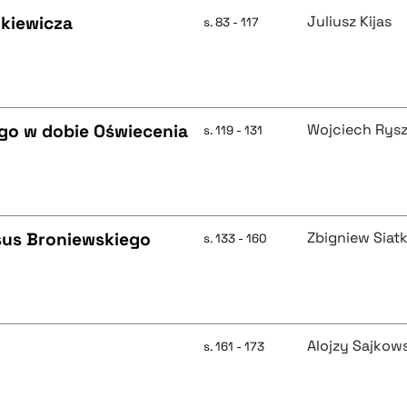
nkiewicza
Juliusz Kijas
s. 83 - 117
ego w dobie Oświecenia
Wojciech Rys
s. 119 - 131
asus Broniewskiego
Zbigniew Siat
s. 133 - 160
Alojzy Sajkow
s. 161 - 173