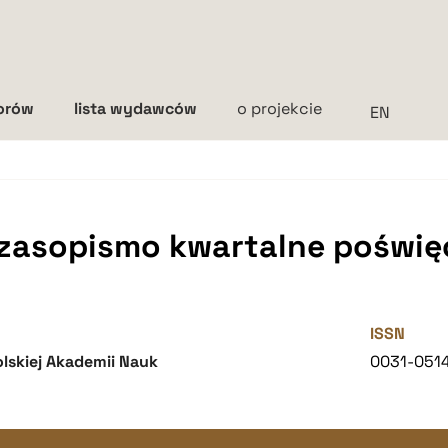
torów
lista wydawców
o projekcie
Interlinia
mała
średnia
duża
czasopismo kwartalne poświęc
ISSN
lskiej Akademii Nauk
0031-051