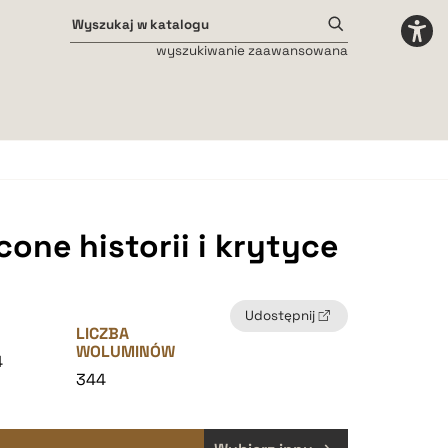
wyszukiwanie zaawansowana
Odstępy międzyliterowe
małe
średnie
duże
one historii i krytyce
Udostępnij
LICZBA
WOLUMINÓW
4
344