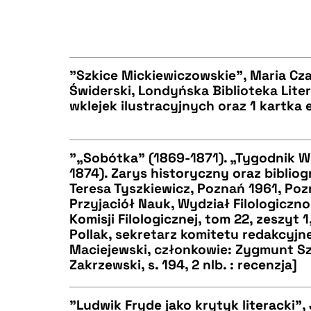
BIBTEX
CZYSTY TEKST
"Szkice Mickiewiczowskie", Maria Cz
Świderski, Londyńska Biblioteka Litera
BIBTEX
wklejek ilustracyjnych oraz 1 kartka e
CZYSTY TEKST
"„Sobótka” (1869-1871). „Tygodnik Wi
1874). Zarys historyczny oraz bibliog
BIBTEX
Teresa Tyszkiewicz, Poznań 1961, Po
CZYSTY TEKST
Przyjaciół Nauk, Wydział Filologiczno
Komisji Filologicznej, tom 22, zeszyt
Pollak, sekretarz komitetu redakcyj
Maciejewski, członkowie: Zygmunt 
Zakrzewski, s. 194, 2 nlb. : recenzja]
BIBTEX
"Ludwik Fryde jako krytyk literacki",