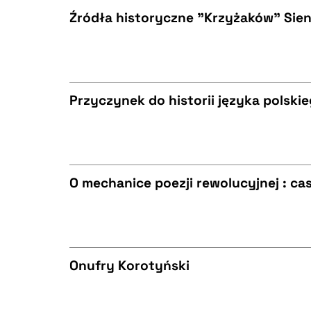
Źródła historyczne "Krzyżaków" Sie
BIBTEX
CZYSTY TEKST
Przyczynek do historii języka polski
BIBTEX
CZYSTY TEKST
O mechanice poezji rewolucyjnej : c
BIBTEX
CZYSTY TEKST
Onufry Korotyński
BIBTEX
CZYSTY TEKST