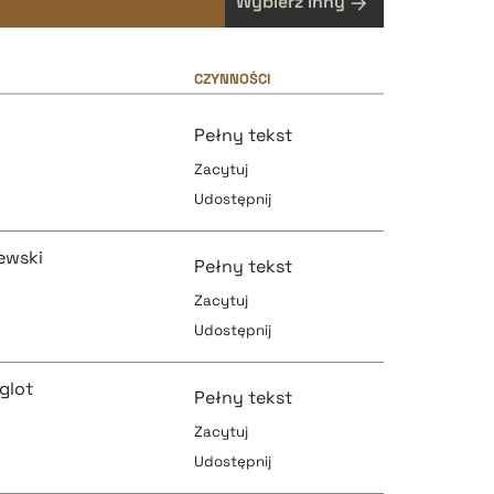
Wybierz inny
CZYNNOŚCI
Pełny tekst
Zacytuj
Udostępnij
ewski
Pełny tekst
Zacytuj
Udostępnij
pobierz cytat
glot
Pełny tekst
Zacytuj
Udostępnij
pobierz cytat