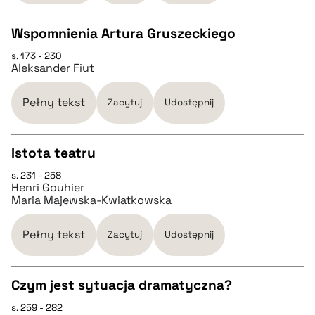
BIBTEX
Wspomnienia Artura Gruszeckiego
s. 173 - 230
CZYSTY TEKST
pobierz cytat
Aleksander Fiut
pobierz cytat
Pełny tekst
Zacytuj
Udostępnij
BIBTEX
Istota teatru
s. 231 - 258
CZYSTY TEKST
pobierz cytat
Henri Gouhier
Maria Majewska-Kwiatkowska
pobierz cytat
Pełny tekst
Zacytuj
Udostępnij
BIBTEX
Czym jest sytuacja dramatyczna?
pobierz cytat
s. 259 - 282
CZYSTY TEKST