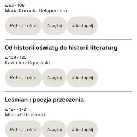
s. 83 - 108
Maria Korcala-Delaperrière
pobierz cytat
Pełny tekst
Zacytuj
Udostępnij
BIBTEX
Od historii oświaty do historii literatury
pobierz cytat
s. 109 - 125
CZYSTY TEKST
Kazimierz Cysewski
pobierz cytat
Pełny tekst
Zacytuj
Udostępnij
BIBTEX
Leśmian : poezja przeczenia
s. 127 - 172
CZYSTY TEKST
pobierz cytat
Michał Głowiński
pobierz cytat
Pełny tekst
Zacytuj
Udostępnij