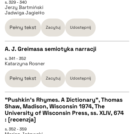
s. 329 - 340
Jerzy Bartmiński
Jadwiga Jagiełło
Pełny tekst
Zacytuj
Udostępnij
A. J. Greimasa semiotyka narracji
s. 341 - 352
CZYSTY TEKST
Katarzyna Rosner
pobierz cytat
Pełny tekst
Zacytuj
Udostępnij
BIBTEX
"Pushkin's Rhymes. A Dictionary", Thomas
Shaw, Madison, Wisconsin 1974, The
CZYSTY TEKST
University of Wisconsin Press, ss. XLIV, 674
pobierz cytat
: [recenzja]
pobierz cytat
s. 352 - 359