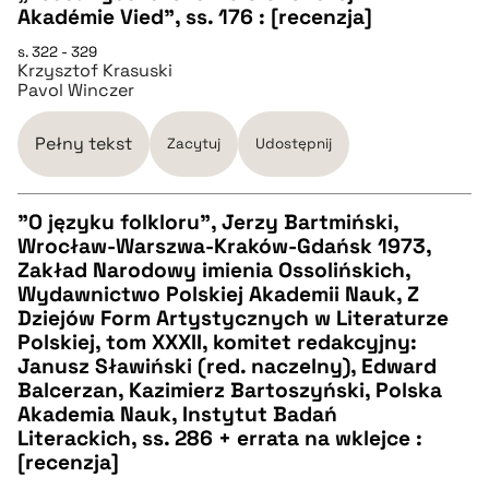
pobierz cytat
Akadémie Vied”, ss. 176 : [recenzja]
s. 322 - 329
BIBTEX
Krzysztof Krasuski
Pavol Winczer
pobierz cytat
Pełny tekst
Zacytuj
Udostępnij
"O języku folkloru", Jerzy Bartmiński,
Wrocław-Warszwa-Kraków-Gdańsk 1973,
CZYSTY TEKST
Zakład Narodowy imienia Ossolińskich,
Wydawnictwo Polskiej Akademii Nauk, Z
Dziejów Form Artystycznych w Literaturze
pobierz cytat
Polskiej, tom XXXII, komitet redakcyjny:
Janusz Sławiński (red. naczelny), Edward
Balcerzan, Kazimierz Bartoszyński, Polska
BIBTEX
Akademia Nauk, Instytut Badań
Literackich, ss. 286 + errata na wklejce :
pobierz cytat
[recenzja]