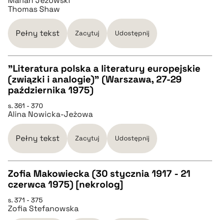
Marian Jeżowski
Thomas Shaw
BIBTEX
Pełny tekst
Zacytuj
Udostępnij
pobierz cytat
"Literatura polska a literatury europejskie
(związki i analogie)" (Warszawa, 27-29
CZYSTY TEKST
października 1975)
s. 361 - 370
Alina Nowicka-Jeżowa
pobierz cytat
Pełny tekst
Zacytuj
Udostępnij
BIBTEX
Zofia Makowiecka (30 stycznia 1917 - 21
pobierz cytat
czerwca 1975) [nekrolog]
CZYSTY TEKST
s. 371 - 375
Zofia Stefanowska