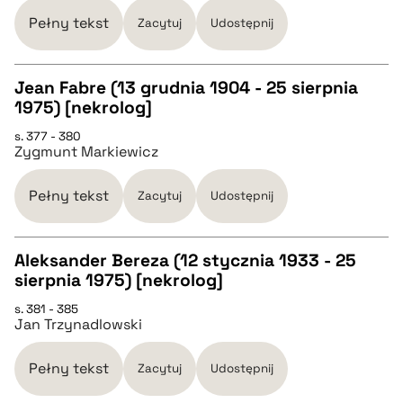
pobierz cytat
Pełny tekst
Zacytuj
Udostępnij
BIBTEX
Jean Fabre (13 grudnia 1904 - 25 sierpnia
1975) [nekrolog]
pobierz cytat
CZYSTY TEKST
s. 377 - 380
Zygmunt Markiewicz
pobierz cytat
Pełny tekst
Zacytuj
Udostępnij
BIBTEX
Aleksander Bereza (12 stycznia 1933 - 25
sierpnia 1975) [nekrolog]
pobierz cytat
CZYSTY TEKST
s. 381 - 385
Jan Trzynadlowski
pobierz cytat
Pełny tekst
Zacytuj
Udostępnij
BIBTEX