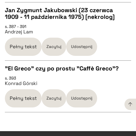
Jan Zygmunt Jakubowski (23 czerwca
1909 - 11 października 1975) [nekrolog]
pobierz cytat
CZYSTY TEKST
s. 387 - 391
Andrzej Lam
pobierz cytat
Pełny tekst
Zacytuj
Udostępnij
BIBTEX
"El Greco" czy po prostu "Caffè Greco"?
pobierz cytat
s. 393
CZYSTY TEKST
Konrad Górski
pobierz cytat
Pełny tekst
Zacytuj
Udostępnij
BIBTEX
CZYSTY TEKST
pobierz cytat