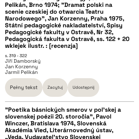
CZYSTY TEKST
Pelikán, Brno 1974; "Dramat polski na
scenie czeskiej do otwarcia Teatru
Narodowego", Jan Korzenny, Praha 1975,
pobierz cytat
Státní pedagogické nakladatelství, Spisy
Pedagogické fakulty v Ostravĕ, Nr 32,
Pedagogická fakulta v Ostravĕ, ss. 122 + 20
BIBTEX
wklejek ilustr. : [recenzja]
s. 319 - 322
pobierz cytat
Jiří Damborský
Jan Korzenny
Jarmil Pelikán
Pełny tekst
Zacytuj
Udostępnij
"Poetika básnických smerov v pol’skej a
slovenskej poézii 20. storočia", Pavol
CZYSTY TEKST
Winczer, Bratislava 1974, Slovenská
Akadémia Vied, Literárnovedný ústav,
„Veda. Vydavatel’stvo Slovenskej