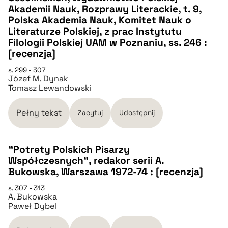
pobierz cytat
Akademii Nauk, Rozprawy Literackie, t. 9,
Polska Akademia Nauk, Komitet Nauk o
Literaturze Polskiej, z prac Instytutu
BIBTEX
Filologii Polskiej UAM w Poznaniu, ss. 246 :
[recenzja]
pobierz cytat
s. 299 - 307
Józef M. Dynak
Tomasz Lewandowski
Pełny tekst
Zacytuj
Udostępnij
"Potrety Polskich Pisarzy
Współczesnych", redakor serii A.
CZYSTY TEKST
Bukowska, Warszawa 1972-74 : [recenzja]
s. 307 - 313
A. Bukowska
pobierz cytat
Paweł Dybel