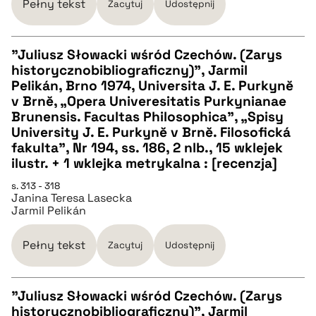
BIBTEX
Pełny tekst
Zacytuj
Udostępnij
pobierz cytat
"Juliusz Słowacki wśród Czechów. (Zarys
historycznobibliograficzny)", Jarmil
CZYSTY TEKST
Pelikán, Brno 1974, Universita J. E. Purkynĕ
v Brnĕ, „Opera Univeresitatis Purkynianae
Brunensis. Facultas Philosophica”, „Spisy
pobierz cytat
University J. E. Purkynĕ v Brnĕ. Filosofická
fakulta”, Nr 194, ss. 186, 2 nlb., 15 wklejek
ilustr. + 1 wklejka metrykalna : [recenzja]
BIBTEX
s. 313 - 318
Janina Teresa Lasecka
pobierz cytat
Jarmil Pelikán
Pełny tekst
Zacytuj
Udostępnij
"Juliusz Słowacki wśród Czechów. (Zarys
historycznobibliograficzny)", Jarmil