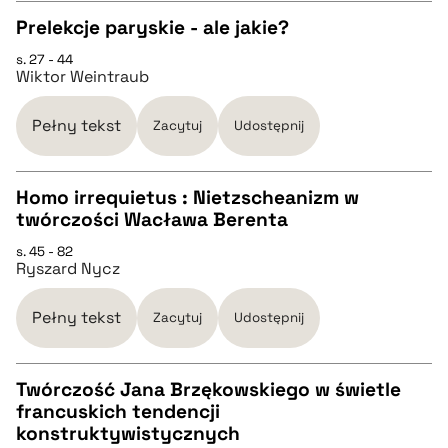
Prelekcje paryskie - ale jakie?
s. 27 - 44
CZYSTY TEKST
Wiktor Weintraub
pobierz cytat
Pełny tekst
Zacytuj
Udostępnij
BIBTEX
Homo irrequietus : Nietzscheanizm w
twórczości Wacława Berenta
CZYSTY TEKST
pobierz cytat
s. 45 - 82
Ryszard Nycz
pobierz cytat
Pełny tekst
Zacytuj
Udostępnij
BIBTEX
Twórczość Jana Brzękowskiego w świetle
francuskich tendencji
pobierz cytat
CZYSTY TEKST
konstruktywistycznych