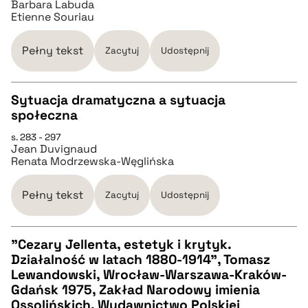
Barbara Labuda
Etienne Souriau
pobierz cytat
Pełny tekst
Zacytuj
Udostępnij
BIBTEX
Sytuacja dramatyczna a sytuacja
społeczna
pobierz cytat
CZYSTY TEKST
s. 283 - 297
Jean Duvignaud
Renata Modrzewska-Węglińska
pobierz cytat
Pełny tekst
Zacytuj
Udostępnij
BIBTEX
"Cezary Jellenta, estetyk i krytyk.
pobierz cytat
Działalność w latach 1880-1914", Tomasz
CZYSTY TEKST
Lewandowski, Wrocław-Warszawa-Kraków-
Gdańsk 1975, Zakład Narodowy imienia
Ossolińskich, Wydawnictwo Polskiej