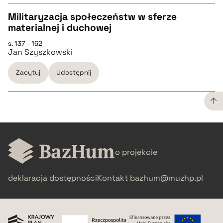
Militaryzacja społeczeństw w sferze
materialnej i duchowej
CZYSTY TEKST
s. 137 - 162
Jan Szyszkowski
pobierz cytat
Zacytuj
Udostępnij
BIBTEX
pobierz cytat
CZYSTY TEKST
o projekcie
pobierz cytat
deklaracja dostępności
Kontakt
bazhum@muzhp.pl
BIBTEX
pobierz cytat