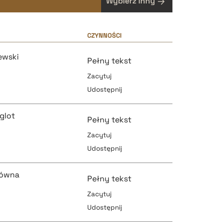
Wybierz inny
CZYNNOŚCI
ewski
Pełny tekst
Zacytuj
Udostępnij
glot
Pełny tekst
Zacytuj
Udostępnij
pobierz cytat
łówna
Pełny tekst
Zacytuj
Udostępnij
pobierz cytat