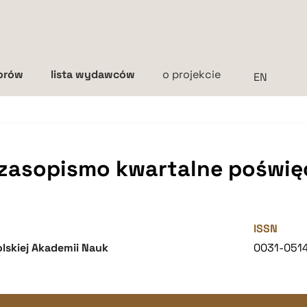
torów
lista wydawców
o projekcie
Interlinia
mała
średnia
duża
czasopismo kwartalne poświęc
ISSN
lskiej Akademii Nauk
0031-051