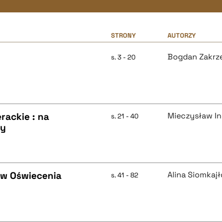
STRONY
AUTORZY
Bogdan Zakrz
s. 3 - 20
rackie : na
Mieczysław In
s. 21 - 40
ry
ów Oświecenia
Alina Siomkaj
s. 41 - 82