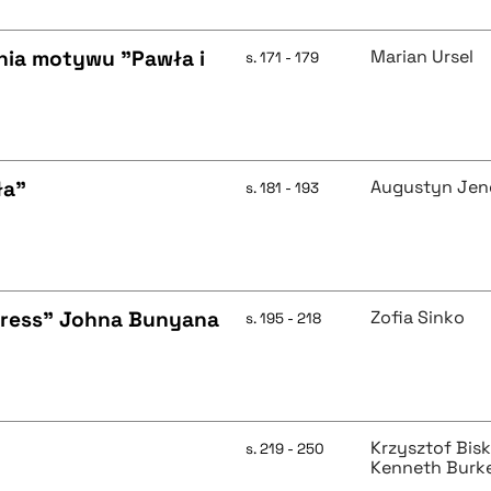
nia motywu "Pawła i
Marian Ursel
s. 171 - 179
ła"
Augustyn Jen
s. 181 - 193
ogress" Johna Bunyana
Zofia Sinko
s. 195 - 218
Krzysztof Bis
s. 219 - 250
Kenneth Burk