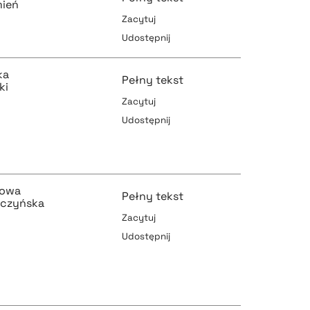
mień
Zacytuj
Udostępnij
pobierz cytat
pobierz cytat
ka
Pełny tekst
ki
Zacytuj
Udostępnij
pobierz cytat
pobierz cytat
zowa
Pełny tekst
pczyńska
pobierz cytat
Zacytuj
Udostępnij
pobierz cytat