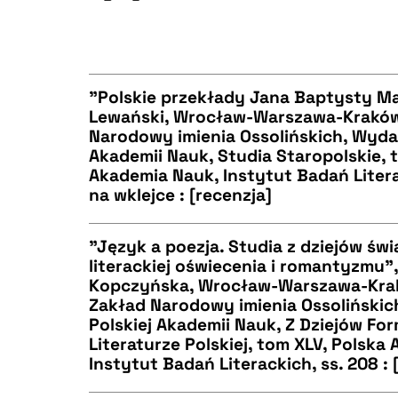
BIBTEX
CZYSTY TEKST
"Polskie przekłady Jana Baptysty Mar
Lewański, Wrocław-Warszawa-Kraków
BIBTEX
Narodowy imienia Ossolińskich, Wyda
CZYSTY TEKST
Akademii Nauk, Studia Staropolskie, 
Akademia Nauk, Instytut Badań Literac
na wklejce : [recenzja]
BIBTEX
"Język a poezja. Studia z dziejów św
literackiej oświecenia i romantyzmu"
Kopczyńska, Wrocław-Warszawa-Kra
CZYSTY TEKST
Zakład Narodowy imienia Ossoliński
Polskiej Akademii Nauk, Z Dziejów F
Literaturze Polskiej, tom XLV, Polska
Instytut Badań Literackich, ss. 208 : 
BIBTEX