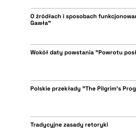
O źródłach i sposobach funkcjonowa
Gawła"
BIBTEX
CZYSTY TEKST
Wokół daty powstania "Powrotu pos
BIBTEX
CZYSTY TEKST
Polskie przekłady "The Pilgrim's Pr
BIBTEX
CZYSTY TEKST
Tradycyjne zasady retoryki