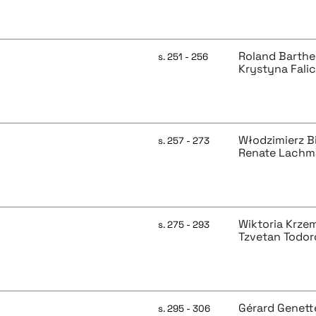
Roland Barthe
s. 251 - 256
Krystyna Fali
Włodzimierz Bi
s. 257 - 273
Renate Lach
Wiktoria Krze
s. 275 - 293
Tzvetan Todor
Gérard Genett
s. 295 - 306