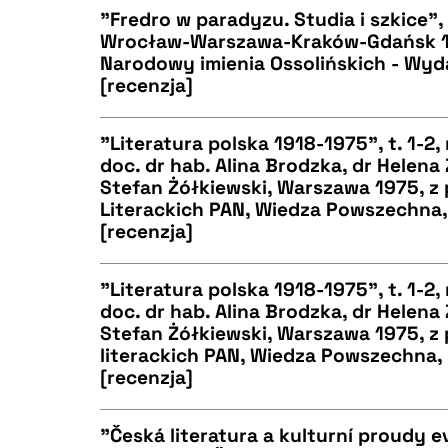
"Fredro w paradyzu. Studia i szkice"
Wrocław-Warszawa-Kraków-Gdańsk 1
Narodowy imienia Ossolińskich - Wyda
CZYSTY TEKST
[recenzja]
"Literatura polska 1918-1975", t. 1-2
doc. dr hab. Alina Brodzka, dr Helena
BIBTEX
Stefan Żółkiewski, Warszawa 1975, z
CZYSTY TEKST
Literackich PAN, Wiedza Powszechna, s
[recenzja]
"Literatura polska 1918-1975", t. 1-2
BIBTEX
doc. dr hab. Alina Brodzka, dr Helena
Stefan Żółkiewski, Warszawa 1975, z
CZYSTY TEKST
literackich PAN, Wiedza Powszechna, s
[recenzja]
"Česká literatura a kulturní proudy ev