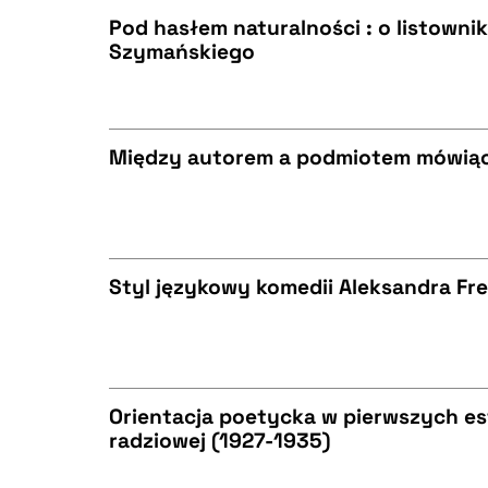
Pod hasłem naturalności : o listowni
Szymańskiego
BIBTEX
CZYSTY TEKST
Między autorem a podmiotem mówią
BIBTEX
CZYSTY TEKST
Styl językowy komedii Aleksandra Fr
BIBTEX
CZYSTY TEKST
Orientacja poetycka w pierwszych es
radziowej (1927-1935)
BIBTEX
CZYSTY TEKST