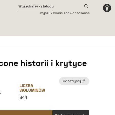
wyszukiwanie zaawansowana
Odstępy międzyliterowe
małe
średnie
duże
one historii i krytyce
Udostępnij
LICZBA
WOLUMINÓW
4
344