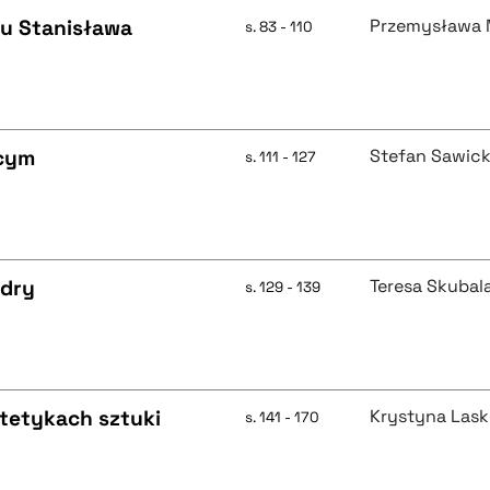
ku Stanisława
Przemysława 
s. 83 - 110
cym
Stefan Sawick
s. 111 - 127
edry
Teresa Skubal
s. 129 - 139
tetykach sztuki
Krystyna Las
s. 141 - 170