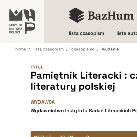
lista czasopism
lista au
home
lista czasopism
czasopismo
wydanie
Wielkość liter
TYTUŁ
Pamiętnik Literacki : 
literatury polskiej
WYDAWCA
Wydawnictwo Instytutu Badań Literackich Po