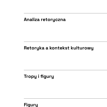
BIBTEX
CZYSTY TEKST
Analiza retoryczna
BIBTEX
CZYSTY TEKST
Retoryka a kontekst kulturowy
BIBTEX
CZYSTY TEKST
Tropy i figury
BIBTEX
CZYSTY TEKST
Figury