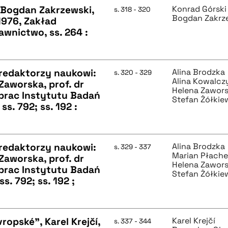
, Bogdan Zakrzewski,
Konrad Górski
s. 318 - 320
Bogdan Zakrz
976, Zakład
wnictwo, ss. 264 :
, redaktorzy naukowi:
Alina Brodzka
s. 320 - 329
Alina Kowalc
 Zaworska, prof. dr
Helena Zawor
 prac Instytutu Badań
Stefan Żółkie
s. 792; ss. 192 :
, redaktorzy naukowi:
Alina Brodzka
s. 329 - 337
Marian Płache
 Zaworska, prof. dr
Helena Zawor
 prac Instytutu Badań
Stefan Żółkie
s. 792; ss. 192 ;
ropské", Karel Krejčí,
Karel Krejčí
s. 337 - 344