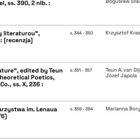
Bogusław Sła
 ss. 390, 2 nlb. :
y literaturou",
Krzysztof Kra
s. 344 - 350
 : [recenzja]
ture", edited by Teun
Teun A. van Di
s. 351 - 357
Józef Japola
Theoretical Poetics,
o., ss. X, 236 :
rzystwa im. Lenaua
Marianna Bory
s. 359 - 364
76)