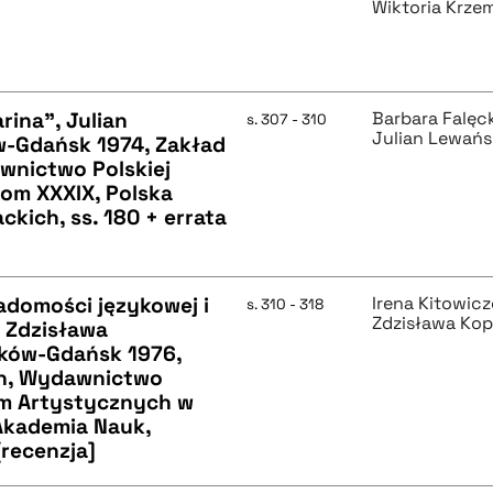
Wiktoria Krze
ina", Julian
Barbara Falęc
s. 307 - 310
Julian Lewańs
-Gdańsk 1974, Zakład
wnictwo Polskiej
tom XXXIX, Polska
kich, ss. 180 + errata
iadomości językowej i
Irena Kitowic
s. 310 - 318
Zdzisława Ko
, Zdzisława
ków-Gdańsk 1976,
ch, Wydawnictwo
orm Artystycznych w
 Akademia Nauk,
[recenzja]