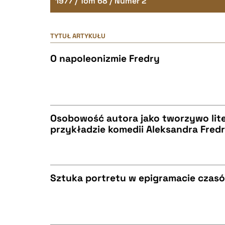
1977 / Tom 68 / Numer 2
TYTUŁ ARTYKUŁU
O napoleonizmie Fredry
Osobowość autora jako tworzywo lite
przykładzie komedii Aleksandra Fred
CZYSTY TEKST
Sztuka portretu w epigramacie czas
BIBTEX
CZYSTY TEKST