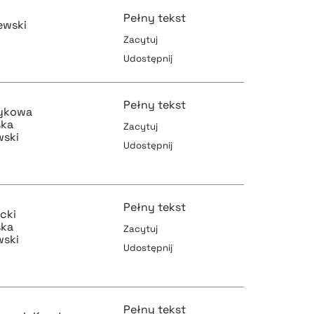
Pełny tekst
pobierz cytat
ewski
Zacytuj
Udostępnij
pobierz cytat
Pełny tekst
zykowa
ska
Zacytuj
wski
Udostępnij
pobierz cytat
pobierz cytat
Pełny tekst
cki
ska
Zacytuj
wski
pobierz cytat
Udostępnij
pobierz cytat
Pełny tekst