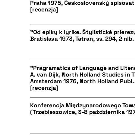
BIBTEX
Praha 1975, Československý spisovatel,
[recenzja]
CZYSTY TEKST
"Od epiky k lyrike. Štylistické prierez
Bratislava 1973, Tatran, ss. 294, 2 nlb.
BIBTEX
CZYSTY TEKST
"Pragramatics of Language and Litera
A. van Dijk, North Holland Studies in 
BIBTEX
Amsterdam 1976, North Holland Publ. C
CZYSTY TEKST
[recenzja]
Konferencja Międzynarodowego Towa
(Trzebieszowice, 3-8 października 19
BIBTEX
CZYSTY TEKST