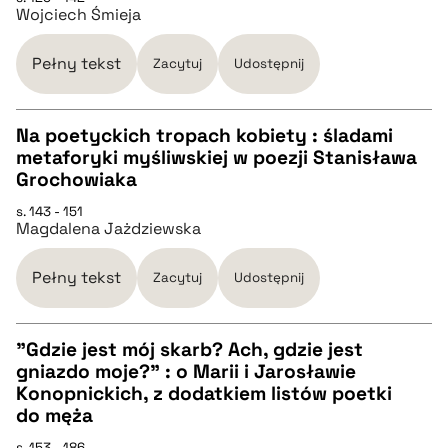
Wojciech Śmieja
pobierz cytat
Pełny tekst
Zacytuj
Udostępnij
BIBTEX
Na poetyckich tropach kobiety : śladami
pobierz cytat
metaforyki myśliwskiej w poezji Stanisława
CZYSTY TEKST
Grochowiaka
s. 143 - 151
Magdalena Jażdziewska
pobierz cytat
Pełny tekst
Zacytuj
Udostępnij
BIBTEX
"Gdzie jest mój skarb? Ach, gdzie jest
pobierz cytat
gniazdo moje?" : o Marii i Jarosławie
CZYSTY TEKST
Konopnickich, z dodatkiem listów poetki
do męża
pobierz cytat
s. 153 - 186