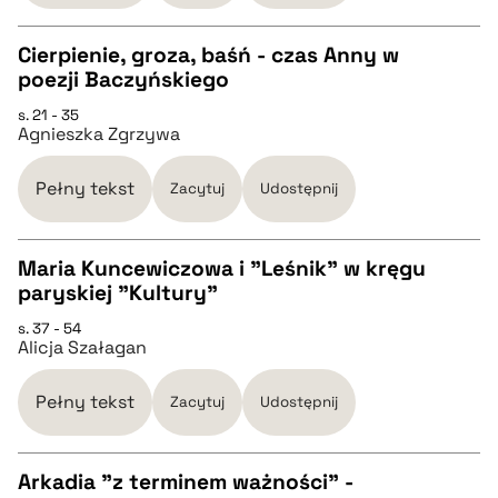
Cierpienie, groza, baśń - czas Anny w
poezji Baczyńskiego
CZYSTY TEKST
s. 21 - 35
Agnieszka Zgrzywa
pobierz cytat
Pełny tekst
Zacytuj
Udostępnij
BIBTEX
Maria Kuncewiczowa i "Leśnik" w kręgu
paryskiej "Kultury"
pobierz cytat
CZYSTY TEKST
s. 37 - 54
Alicja Szałagan
pobierz cytat
Pełny tekst
Zacytuj
Udostępnij
BIBTEX
Arkadia "z terminem ważności" -