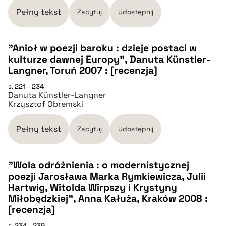
Pełny tekst
Zacytuj
Udostępnij
BIBTEX
"Anioł w poezji baroku : dzieje postaci w
pobierz cytat
kulturze dawnej Europy", Danuta Künstler-
CZYSTY TEKST
Langner, Toruń 2007 : [recenzja]
s. 221 - 234
Danuta Künstler-Langner
pobierz cytat
Krzysztof Obremski
BIBTEX
Pełny tekst
Zacytuj
Udostępnij
pobierz cytat
"Wola odróżnienia : o modernistycznej
poezji Jarosława Marka Rymkiewicza, Julii
CZYSTY TEKST
Hartwig, Witolda Wirpszy i Krystyny
Miłobędzkiej", Anna Kałuża, Kraków 2008 :
[recenzja]
pobierz cytat
s. 234 - 239