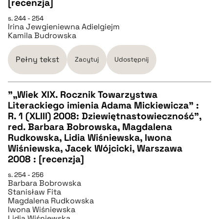
[recenzja]
pobierz cytat
s. 244 - 254
Irina Jewgieniewna Adielgiejm
Kamila Budrowska
BIBTEX
Pełny tekst
Zacytuj
Udostępnij
pobierz cytat
"„Wiek XIX. Rocznik Towarzystwa
Literackiego imienia Adama Mickiewicza” :
CZYSTY TEKST
R. 1 (XLIII) 2008: Dziewiętnastowieczność",
red. Barbara Bobrowska, Magdalena
Rudkowska, Lidia Wiśniewska, Iwona
pobierz cytat
Wiśniewska, Jacek Wójcicki, Warszawa
2008 : [recenzja]
BIBTEX
s. 254 - 256
Barbara Bobrowska
Stanisław Fita
pobierz cytat
Magdalena Rudkowska
Iwona Wiśniewska
Lidia Wiśniewska