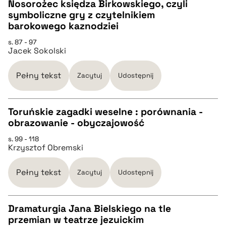
Nosorożec księdza Birkowskiego, czyli
pobierz cytat
symboliczne gry z czytelnikiem
CZYSTY TEKST
barokowego kaznodziei
s. 87 - 97
Jacek Sokolski
pobierz cytat
Pełny tekst
Zacytuj
Udostępnij
BIBTEX
Toruńskie zagadki weselne : porównania -
pobierz cytat
obrazowanie - obyczajowość
CZYSTY TEKST
s. 99 - 118
Krzysztof Obremski
pobierz cytat
Pełny tekst
Zacytuj
Udostępnij
BIBTEX
Dramaturgia Jana Bielskiego na tle
przemian w teatrze jezuickim
pobierz cytat