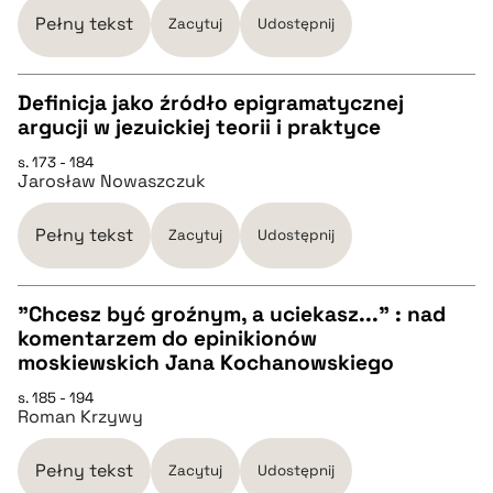
Pełny tekst
Zacytuj
Udostępnij
BIBTEX
Definicja jako źródło epigramatycznej
argucji w jezuickiej teorii i praktyce
pobierz cytat
CZYSTY TEKST
s. 173 - 184
Jarosław Nowaszczuk
pobierz cytat
Pełny tekst
Zacytuj
Udostępnij
BIBTEX
"Chcesz być groźnym, a uciekasz..." : nad
komentarzem do epinikionów
pobierz cytat
CZYSTY TEKST
moskiewskich Jana Kochanowskiego
s. 185 - 194
Roman Krzywy
pobierz cytat
Pełny tekst
Zacytuj
Udostępnij
BIBTEX