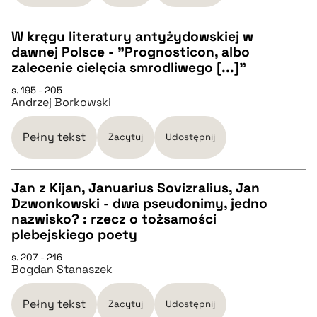
W kręgu literatury antyżydowskiej w
pobierz cytat
dawnej Polsce - "Prognosticon, albo
CZYSTY TEKST
zalecenie cielęcia smrodliwego [...]"
s. 195 - 205
Andrzej Borkowski
pobierz cytat
Pełny tekst
Zacytuj
Udostępnij
BIBTEX
Jan z Kijan, Januarius Sovizralius, Jan
pobierz cytat
Dzwonkowski - dwa pseudonimy, jedno
CZYSTY TEKST
nazwisko? : rzecz o tożsamości
plebejskiego poety
pobierz cytat
s. 207 - 216
Bogdan Stanaszek
BIBTEX
Pełny tekst
Zacytuj
Udostępnij