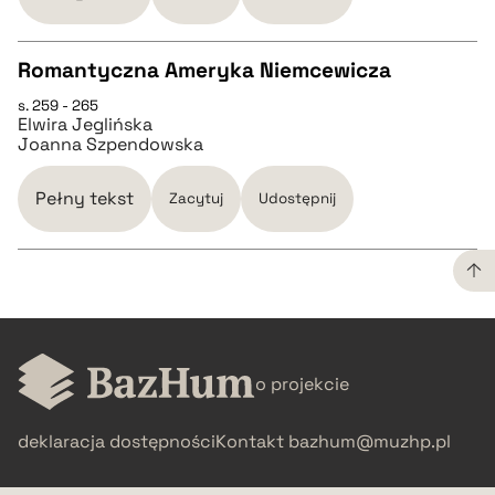
pobierz cytat
Romantyczna Ameryka Niemcewicza
s. 259 - 265
CZYSTY TEKST
Elwira Jeglińska
Joanna Szpendowska
pobierz cytat
Pełny tekst
Zacytuj
Udostępnij
BIBTEX
pobierz cytat
CZYSTY TEKST
o projekcie
pobierz cytat
deklaracja dostępności
Kontakt
bazhum@muzhp.pl
BIBTEX