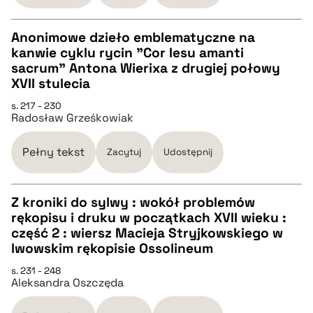
pobierz cytat
Anonimowe dzieło emblematyczne na
kanwie cyklu rycin "Cor Iesu amanti
CZYSTY TEKST
sacrum" Antona Wierixa z drugiej połowy
XVII stulecia
pobierz cytat
s. 217 - 230
Radosław Grześkowiak
BIBTEX
Pełny tekst
Zacytuj
Udostępnij
pobierz cytat
Z kroniki do sylwy : wokół problemów
rękopisu i druku w początkach XVII wieku :
CZYSTY TEKST
część 2 : wiersz Macieja Stryjkowskiego w
lwowskim rękopisie Ossolineum
pobierz cytat
s. 231 - 248
Aleksandra Oszczęda
BIBTEX