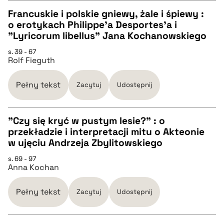
Francuskie i polskie gniewy, żale i śpiewy :
o erotykach Philippe'a Desportes'a i
CZYSTY TEKST
"Lyricorum libellus" Jana Kochanowskiego
s. 39 - 67
Rolf Fieguth
pobierz cytat
Pełny tekst
Zacytuj
Udostępnij
BIBTEX
"Czy się kryć w pustym lesie?" : o
pobierz cytat
przekładzie i interpretacji mitu o Akteonie
CZYSTY TEKST
w ujęciu Andrzeja Zbylitowskiego
s. 69 - 97
Anna Kochan
pobierz cytat
Pełny tekst
Zacytuj
Udostępnij
BIBTEX