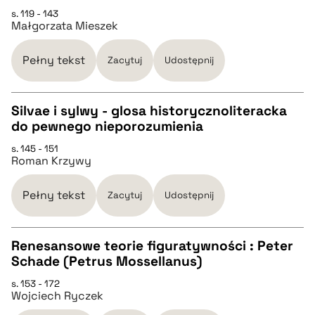
CZYSTY TEKST
s. 119 - 143
Małgorzata Mieszek
pobierz cytat
Pełny tekst
Zacytuj
Udostępnij
BIBTEX
Silvae i sylwy - glosa historycznoliteracka
do pewnego nieporozumienia
pobierz cytat
CZYSTY TEKST
s. 145 - 151
Roman Krzywy
pobierz cytat
Pełny tekst
Zacytuj
Udostępnij
BIBTEX
Renesansowe teorie figuratywności : Peter
Schade (Petrus Mossellanus)
pobierz cytat
CZYSTY TEKST
s. 153 - 172
Wojciech Ryczek
pobierz cytat