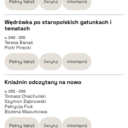
Pełny tekst
Zacytuj
Udostępnij
pobierz cytat
Wędrówka po staropolskich gatunkach i
tematach
CZYSTY TEKST
s. 249 - 255
Teresa Banaś
Piotr Pirecki
pobierz cytat
Pełny tekst
Zacytuj
Udostępnij
BIBTEX
Kniaźnin odczytany na nowo
pobierz cytat
s. 255 - 259
CZYSTY TEKST
Tomasz Chachulski
Szymon Dąbrowski
Patrycja Fiuk
pobierz cytat
Bożena Mazurkowa
Pełny tekst
Zacytuj
Udostępnij
BIBTEX