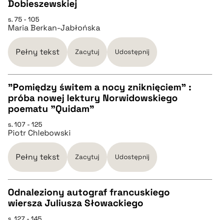
CZYSTY TEKST
Dobieszewskiej
s. 75 - 105
Maria Berkan-Jabłońska
pobierz cytat
Pełny tekst
Zacytuj
Udostępnij
BIBTEX
"Pomiędzy świtem a nocy zniknięciem" :
pobierz cytat
próba nowej lektury Norwidowskiego
CZYSTY TEKST
poematu "Quidam"
s. 107 - 125
Piotr Chlebowski
pobierz cytat
Pełny tekst
Zacytuj
Udostępnij
BIBTEX
Odnaleziony autograf francuskiego
pobierz cytat
wiersza Juliusza Słowackiego
CZYSTY TEKST
s. 127 - 145