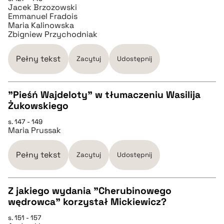
Jacek Brzozowski
Emmanuel Fradois
pobierz cytat
Maria Kalinowska
Zbigniew Przychodniak
BIBTEX
Pełny tekst
Zacytuj
Udostępnij
pobierz cytat
"Pieśń Wajdeloty" w tłumaczeniu Wasilija
Żukowskiego
CZYSTY TEKST
s. 147 - 149
Maria Prussak
pobierz cytat
Pełny tekst
Zacytuj
Udostępnij
BIBTEX
Z jakiego wydania "Cherubinowego
wędrowca" korzystał Mickiewicz?
pobierz cytat
CZYSTY TEKST
s. 151 - 157