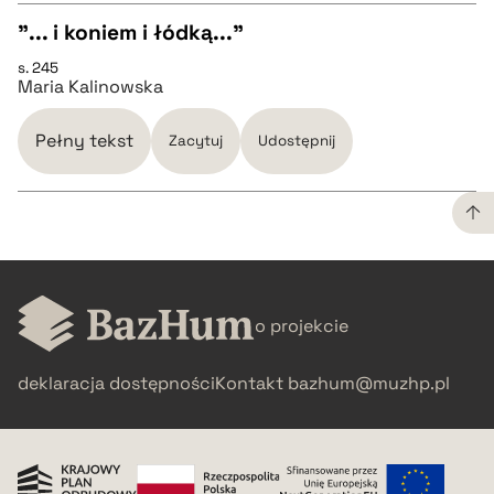
"... i koniem i łódką..."
pobierz cytat
s. 245
CZYSTY TEKST
Maria Kalinowska
pobierz cytat
Pełny tekst
Zacytuj
Udostępnij
BIBTEX
CZYSTY TEKST
pobierz cytat
o projekcie
pobierz cytat
deklaracja dostępności
Kontakt
bazhum@muzhp.pl
BIBTEX
pobierz cytat