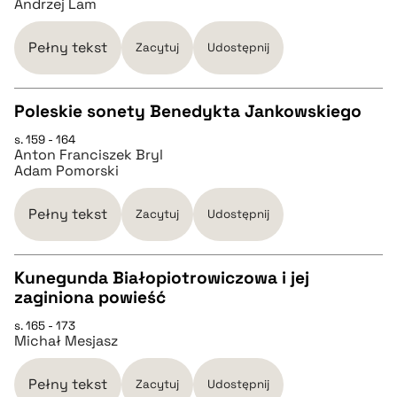
Andrzej Lam
pobierz cytat
Pełny tekst
Zacytuj
Udostępnij
BIBTEX
Poleskie sonety Benedykta Jankowskiego
pobierz cytat
s. 159 - 164
CZYSTY TEKST
Anton Franciszek Bryl
Adam Pomorski
pobierz cytat
Pełny tekst
Zacytuj
Udostępnij
BIBTEX
Kunegunda Białopiotrowiczowa i jej
zaginiona powieść
pobierz cytat
CZYSTY TEKST
s. 165 - 173
Michał Mesjasz
pobierz cytat
Pełny tekst
Zacytuj
Udostępnij