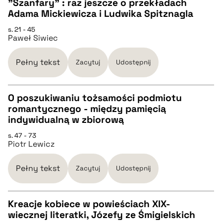
"Szanfary" : raz jeszcze o przekładach
Adama Mickiewicza i Ludwika Spitznagla
CZYSTY TEKST
s. 21 - 45
Paweł Siwiec
pobierz cytat
Pełny tekst
Zacytuj
Udostępnij
BIBTEX
O poszukiwaniu tożsamości podmiotu
romantycznego - między pamięcią
pobierz cytat
CZYSTY TEKST
indywidualną w zbiorową
s. 47 - 73
Piotr Lewicz
pobierz cytat
Pełny tekst
Zacytuj
Udostępnij
BIBTEX
Kreacje kobiece w powieściach XIX-
pobierz cytat
wiecznej literatki, Józefy ze Śmigielskich