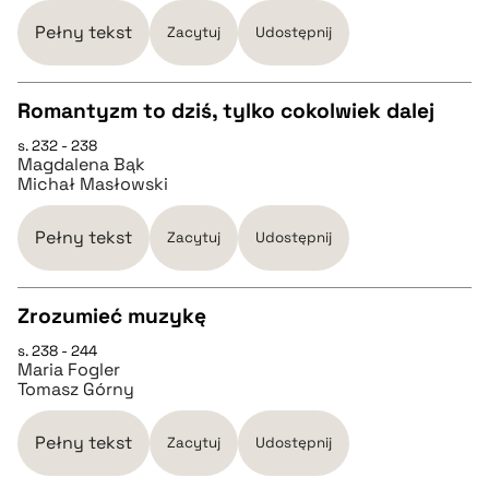
pobierz cytat
Pełny tekst
Zacytuj
Udostępnij
BIBTEX
Romantyzm to dziś, tylko cokolwiek dalej
pobierz cytat
s. 232 - 238
CZYSTY TEKST
Magdalena Bąk
Michał Masłowski
pobierz cytat
Pełny tekst
Zacytuj
Udostępnij
BIBTEX
Zrozumieć muzykę
pobierz cytat
s. 238 - 244
CZYSTY TEKST
Maria Fogler
Tomasz Górny
pobierz cytat
Pełny tekst
Zacytuj
Udostępnij
BIBTEX