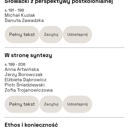
Słowacki z perspektywy postkolonialnej
pobierz cytat
s. 191 - 199
CZYSTY TEKST
Michał Kuziak
Danuta Zawadzka
pobierz cytat
Pełny tekst
Zacytuj
Udostępnij
BIBTEX
W stronę syntezy
pobierz cytat
s. 199 - 206
CZYSTY TEKST
Anna Artwińska
Jerzy Borowczak
Elżbieta Dąbrowicz
pobierz cytat
Piotr Śniedziewski
Zofia Trojanowiczowa
BIBTEX
Pełny tekst
Zacytuj
Udostępnij
pobierz cytat
Ethos i konieczność