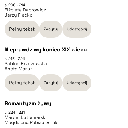
s. 206 - 214
CZYSTY TEKST
Elżbieta Dąbrowicz
Jerzy Fiećko
pobierz cytat
Pełny tekst
Zacytuj
Udostępnij
BIBTEX
Nieprawdziwy koniec XIX wieku
pobierz cytat
s. 215 - 224
CZYSTY TEKST
Sabina Brzozowska
Aneta Mazur
pobierz cytat
Pełny tekst
Zacytuj
Udostępnij
BIBTEX
Romantyzm żywy
pobierz cytat
s. 224 - 231
CZYSTY TEKST
Marcin Lutomierski
Magdalena Rabizo-Birek