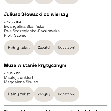
BIBTEX
Juliusz Słowacki od wierszy
pobierz cytat
s. 175 - 184
CZYSTY TEKST
Ewangelina Skalińska
Ewa Szczeglacka-Pawłowska
Piotr Szwed
pobierz cytat
Pełny tekst
Zacytuj
Udostępnij
BIBTEX
Muza w stanie krytycznym
pobierz cytat
s. 184 - 191
CZYSTY TEKST
Maciej Junkiert
Magdalena Siwiec
pobierz cytat
Pełny tekst
Zacytuj
Udostępnij
BIBTEX