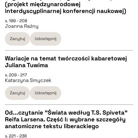
pobierz cytat
(projekt międzynarodowej
CZYSTY TEKST
interdyscyplinarnej konferencji naukowej)
s. 189 - 208
Joanna Raźny
pobierz cytat
Zacytuj
Udostępnij
BIBTEX
Wariacje na temat twórczości kabaretowej
pobierz cytat
Juliana Tuwima
CZYSTY TEKST
s. 209 - 217
Katarzyna Smyczek
pobierz cytat
Zacytuj
Udostępnij
BIBTEX
Od...czytanie "Świata według T.S. Spiveta"
Reifa Larsena. Część I: wybrane szczegóły
pobierz cytat
CZYSTY TEKST
anatomiczne tekstu liberackiego
s. 221 - 236