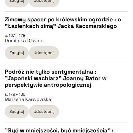
Zacytuj
Udostępnij
BIBTEX
Zimowy spacer po królewskim ogrodzie : o
"Łazienkach zimą" Jacka Kaczmarskiego
pobierz cytat
CZYSTY TEKST
s. 167 - 178
Dominika Dźwinel
pobierz cytat
Zacytuj
Udostępnij
BIBTEX
Podróż nie tylko sentymentalna :
"Japoński wachlarz" Joanny Bator w
pobierz cytat
CZYSTY TEKST
perspektywie antropologicznej
s. 179 - 186
Marzena Karwowska
pobierz cytat
Zacytuj
Udostępnij
BIBTEX
"Być w mniejszości, być mniejszością" :