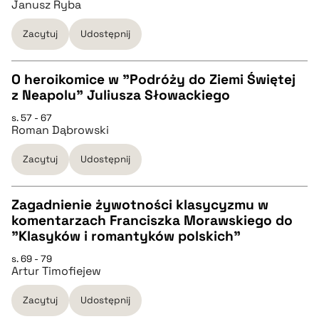
Janusz Ryba
Zacytuj
Udostępnij
pobierz cytat
O heroikomice w "Podróży do Ziemi Świętej
BIBTEX
z Neapolu" Juliusza Słowackiego
CZYSTY TEKST
s. 57 - 67
pobierz cytat
Roman Dąbrowski
pobierz cytat
Zacytuj
Udostępnij
BIBTEX
Zagadnienie żywotności klasycyzmu w
komentarzach Franciszka Morawskiego do
pobierz cytat
CZYSTY TEKST
"Klasyków i romantyków polskich"
s. 69 - 79
Artur Timofiejew
pobierz cytat
Zacytuj
Udostępnij
BIBTEX