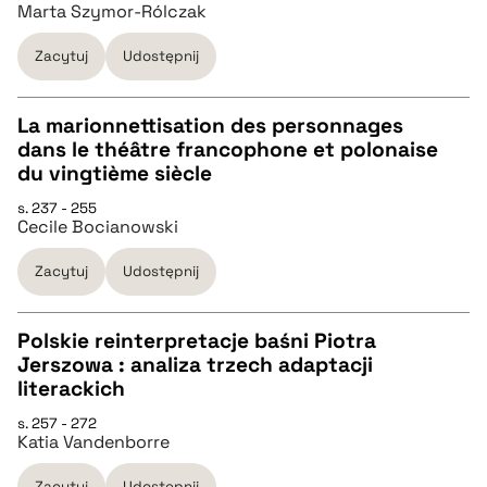
Marta Szymor-Rólczak
pobierz cytat
Zacytuj
Udostępnij
BIBTEX
La marionnettisation des personnages
pobierz cytat
dans le théâtre francophone et polonaise
CZYSTY TEKST
du vingtième siècle
s. 237 - 255
Cecile Bocianowski
pobierz cytat
Zacytuj
Udostępnij
BIBTEX
Polskie reinterpretacje baśni Piotra
pobierz cytat
Jerszowa : analiza trzech adaptacji
CZYSTY TEKST
literackich
s. 257 - 272
Katia Vandenborre
pobierz cytat
Zacytuj
Udostępnij