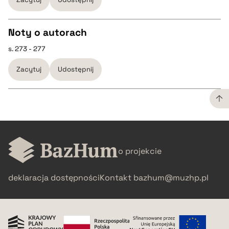
BIBTEX
Noty o autorach
pobierz cytat
s. 273 - 277
CZYSTY TEKST
Zacytuj
Udostępnij
pobierz cytat
BIBTEX
CZYSTY TEKST
pobierz cytat
o projekcie
pobierz cytat
deklaracja dostępności
Kontakt
bazhum@muzhp.pl
BIBTEX
pobierz cytat