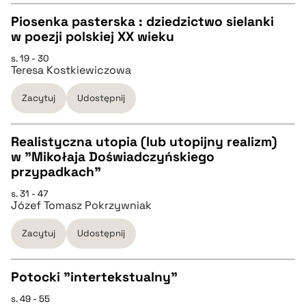
Piosenka pasterska : dziedzictwo sielanki
w poezji polskiej XX wieku
BIBTEX
CZYSTY TEKST
s. 19 - 30
Teresa Kostkiewiczowa
pobierz cytat
pobierz cytat
Zacytuj
Udostępnij
BIBTEX
Realistyczna utopia (lub utopijny realizm)
w "Mikołaja Doświadczyńskiego
pobierz cytat
CZYSTY TEKST
przypadkach"
s. 31 - 47
Józef Tomasz Pokrzywniak
pobierz cytat
Zacytuj
Udostępnij
BIBTEX
Potocki "intertekstualny"
pobierz cytat
s. 49 - 55
CZYSTY TEKST