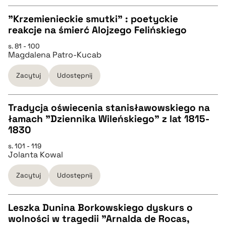
"Krzemienieckie smutki" : poetyckie
pobierz cytat
reakcje na śmierć Alojzego Felińskiego
CZYSTY TEKST
s. 81 - 100
Magdalena Patro-Kucab
pobierz cytat
Zacytuj
Udostępnij
BIBTEX
Tradycja oświecenia stanisławowskiego na
łamach "Dziennika Wileńskiego" z lat 1815-
pobierz cytat
CZYSTY TEKST
1830
s. 101 - 119
Jolanta Kowal
pobierz cytat
Zacytuj
Udostępnij
BIBTEX
Leszka Dunina Borkowskiego dyskurs o
pobierz cytat
wolności w tragedii "Arnalda de Rocas,