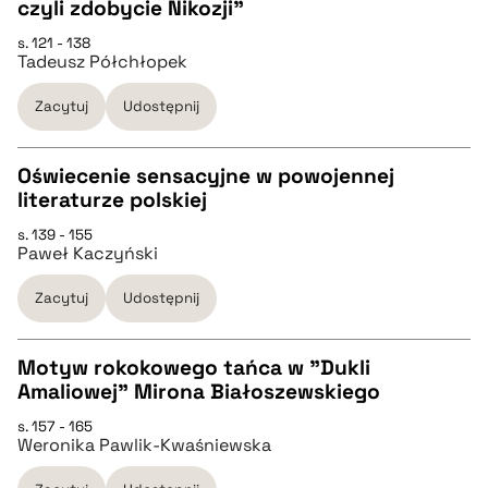
CZYSTY TEKST
czyli zdobycie Nikozji"
s. 121 - 138
Tadeusz Półchłopek
pobierz cytat
Zacytuj
Udostępnij
BIBTEX
Oświecenie sensacyjne w powojennej
pobierz cytat
literaturze polskiej
CZYSTY TEKST
s. 139 - 155
Paweł Kaczyński
pobierz cytat
Zacytuj
Udostępnij
BIBTEX
Motyw rokokowego tańca w "Dukli
Amaliowej" Mirona Białoszewskiego
pobierz cytat
CZYSTY TEKST
s. 157 - 165
Weronika Pawlik-Kwaśniewska
pobierz cytat