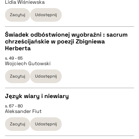
Lidia Wiśniewska
pobierz cytat
Zacytuj
Udostępnij
BIBTEX
Świadek odbóstwionej wyobraźni : sacrum
chrześcijańskie w poezji Zbigniewa
pobierz cytat
CZYSTY TEKST
Herberta
s. 49 - 65
Wojciech Gutowski
pobierz cytat
Zacytuj
Udostępnij
BIBTEX
Język wiary i niewiary
pobierz cytat
s. 67 - 80
CZYSTY TEKST
Aleksander Fiut
Zacytuj
Udostępnij
pobierz cytat