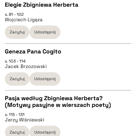
Elegie Zbigniewa Herberta
BIBTEX
s. 81 - 102
CZYSTY TEKST
Wojciech Ligęza
pobierz cytat
Zacytuj
Udostępnij
pobierz cytat
Geneza Pana Cogito
BIBTEX
s. 103 - 114
CZYSTY TEKST
Jacek Brzozowski
pobierz cytat
Zacytuj
Udostępnij
pobierz cytat
Pasja według Zbigniewa Herberta?
BIBTEX
(Motywy pasyjne w wierszach poety)
CZYSTY TEKST
s. 115 - 131
pobierz cytat
Jerzy Wiśniewski
pobierz cytat
Zacytuj
Udostępnij