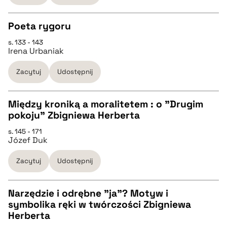
BIBTEX
Poeta rygoru
s. 133 - 143
pobierz cytat
CZYSTY TEKST
Irena Urbaniak
Zacytuj
Udostępnij
pobierz cytat
Między kroniką a moralitetem : o "Drugim
BIBTEX
pokoju" Zbigniewa Herberta
CZYSTY TEKST
s. 145 - 171
pobierz cytat
Józef Duk
pobierz cytat
Zacytuj
Udostępnij
BIBTEX
Narzędzie i odrębne "ja"? Motyw i
symbolika ręki w twórczości Zbigniewa
pobierz cytat
CZYSTY TEKST
Herberta