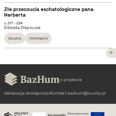
BIBTEX
Złe przeczucia eschatologiczne pana
Herberta
pobierz cytat
CZYSTY TEKST
s. 217 - 234
Elżbieta Olejniczak
pobierz cytat
Zacytuj
Udostępnij
BIBTEX
pobierz cytat
CZYSTY TEKST
o projekcie
pobierz cytat
deklaracja dostępności
Kontakt
bazhum@muzhp.pl
BIBTEX
pobierz cytat