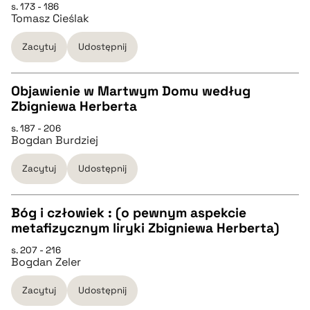
s. 173 - 186
Tomasz Cieślak
pobierz cytat
Zacytuj
Udostępnij
BIBTEX
Objawienie w Martwym Domu według
pobierz cytat
Zbigniewa Herberta
CZYSTY TEKST
s. 187 - 206
Bogdan Burdziej
pobierz cytat
Zacytuj
Udostępnij
BIBTEX
Bóg i człowiek : (o pewnym aspekcie
metafizycznym liryki Zbigniewa Herberta)
pobierz cytat
CZYSTY TEKST
s. 207 - 216
Bogdan Zeler
pobierz cytat
Zacytuj
Udostępnij