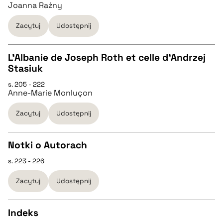
Joanna Raźny
pobierz cytat
Zacytuj
Udostępnij
L'Albanie de Joseph Roth et celle d'Andrzej
Stasiuk
CZYSTY TEKST
s. 205 - 222
Anne-Marie Monluçon
pobierz cytat
Zacytuj
Udostępnij
BIBTEX
Notki o Autorach
s. 223 - 226
pobierz cytat
CZYSTY TEKST
Zacytuj
Udostępnij
pobierz cytat
Indeks