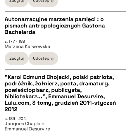
Zacytuj
Udostępnij
BIBTEX
Autonarracyjne marzenia pamięci : o
pobierz cytat
pismach antropologicznych Gastona
CZYSTY TEKST
Bachelarda
s. 177 - 188
Marzena Karwowska
pobierz cytat
Zacytuj
Udostępnij
BIBTEX
"Karol Edmund Chojecki, polski patriota,
pobierz cytat
podróżnik, żołnierz, poeta, dramaturg,
CZYSTY TEKST
powieściopisarz, publicysta,
bibliotekarz...", Emmanuel Desurvire,
Lulu.com, 3 tomy, grudzień 2011-styczeń
pobierz cytat
2012
s. 189 - 204
BIBTEX
Jacques Chaplain
Emmanuel Desurvire