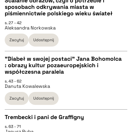
Scalanie obrazów, czyli o potrzebie i
sposobach odkrywania miasta w
CZYSTY TEKST
piśmiennictwie polskiego wieku świateł
s. 27 - 42
Aleksandra Norkowska
pobierz cytat
Zacytuj
Udostępnij
BIBTEX
"Diabeł w swojej postaci" Jana Bohomolca
pobierz cytat
: obrazy kultur pozaeuropejskich i
CZYSTY TEKST
współczesna paralela
s. 43 - 62
Danuta Kowalewska
pobierz cytat
Zacytuj
Udostępnij
BIBTEX
Trembecki i pani de Graffigny
pobierz cytat
s. 63 - 71
CZYSTY TEKST
Janusz Ryba