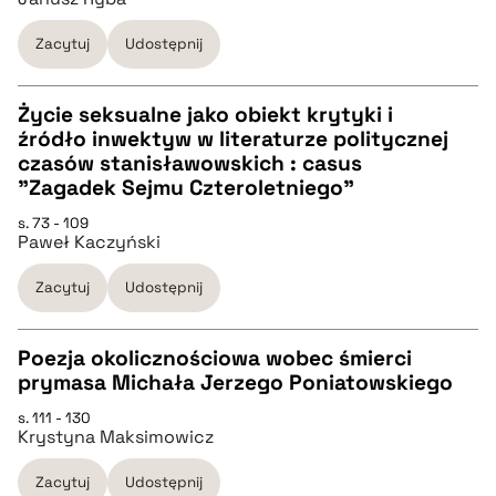
Zacytuj
Udostępnij
pobierz cytat
Życie seksualne jako obiekt krytyki i
BIBTEX
źródło inwektyw w literaturze politycznej
CZYSTY TEKST
czasów stanisławowskich : casus
pobierz cytat
"Zagadek Sejmu Czteroletniego"
pobierz cytat
s. 73 - 109
Paweł Kaczyński
BIBTEX
Zacytuj
Udostępnij
pobierz cytat
Poezja okolicznościowa wobec śmierci
prymasa Michała Jerzego Poniatowskiego
CZYSTY TEKST
s. 111 - 130
Krystyna Maksimowicz
pobierz cytat
Zacytuj
Udostępnij