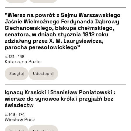
BIBTEX
"Wiersz na powrót z Sejmu Warszawskiego
Jaśnie Wielmożnego Ferdynanda Dąbrowy
pobierz cytat
CZYSTY TEKST
Ciechanowskiego, biskupa chełmskiego,
senatora, w dniach stycznia 1812 roku
zdziałany przez X. M. Laurysiewicza,
pobierz cytat
parocha peresołowickiego"
s. 131 - 148
BIBTEX
Katarzyna Puzio
Zacytuj
Udostępnij
pobierz cytat
Ignacy Krasicki i Stanisław Poniatowski :
wiersze do synowca króla i przyjaźń bez
CZYSTY TEKST
świadectw
s. 149 - 174
Wiesław Pusz
pobierz cytat