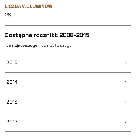
LICZBA WOLUMINÓW
26
Dostępne roczniki: 2008-2015
od najnowszego
od najstarszego
2015
2014
Numer 1
21 artykułów
2013
Numer 1
20 artykułów
2012
Numer 2
Numer 1
12 artykułów
25 artykułów