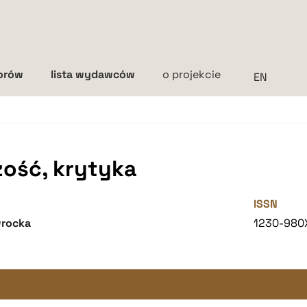
torów
lista wydawców
o projekcie
Interlinia
mała
średnia
duża
zość, krytyka
ISSN
wrocka
1230-980