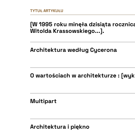
TYTUŁ ARTYKUŁU
[W 1995 roku minęła dzisiąta rocznic
Witolda Krassowskiego...].
Architektura według Cycerona
CZYSTY TEKST
O wartościach w architekturze : [wy
CZYSTY TEKST
BIBTEX
Multipart
CZYSTY TEKST
BIBTEX
Architektura i piękno