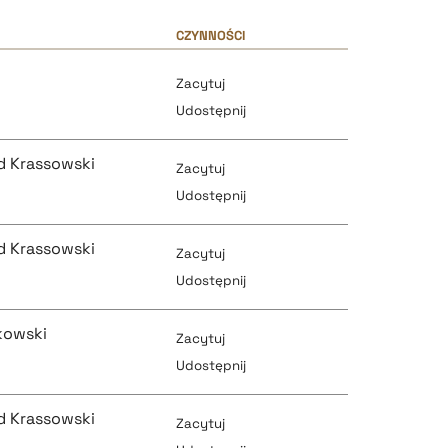
CZYNNOŚCI
Zacytuj
Udostępnij
d Krassowski
Zacytuj
Udostępnij
d Krassowski
Zacytuj
pobierz cytat
Udostępnij
ikowski
Zacytuj
pobierz cytat
Udostępnij
pobierz cytat
d Krassowski
Zacytuj
pobierz cytat