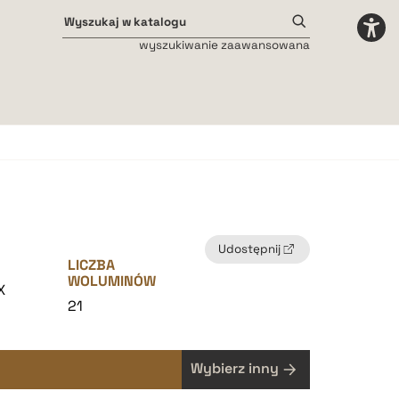
wyszukiwanie zaawansowana
Odstępy międzyliterowe
małe
średnie
duże
Udostępnij
LICZBA
WOLUMINÓW
X
21
Wybierz inny