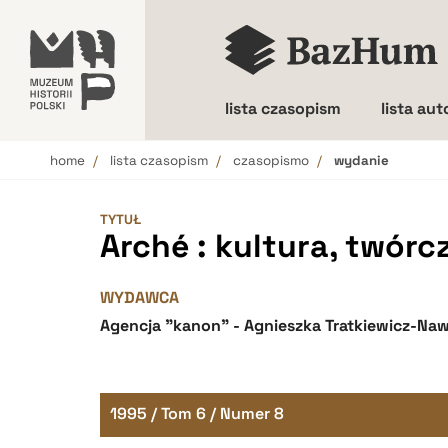
lista czasopism
lista au
home
lista czasopism
czasopismo
wydanie
Wielkość liter
TYTUŁ
Arché : kultura, twórc
WYDAWCA
Agencja "kanon" - Agnieszka Tratkiewicz-Na
1995 / Tom 6 / Numer 8