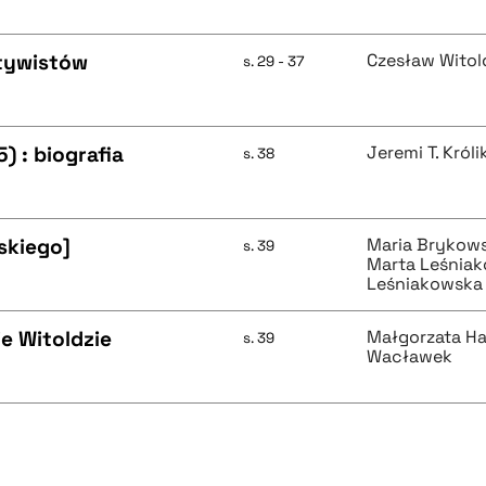
ytywistów
Czesław Witol
s. 29 - 37
) : biografia
Jeremi T. Król
s. 38
skiego]
Maria Brykow
s. 39
Marta Leśnia
Leśniakowska
e Witoldzie
Małgorzata H
s. 39
Wacławek