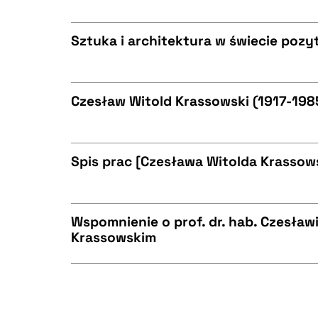
CZYSTY TEKST
BIBTEX
Sztuka i architektura w świecie poz
CZYSTY TEKST
BIBTEX
Czesław Witold Krassowski (1917-1985
CZYSTY TEKST
BIBTEX
Spis prac [Czesława Witolda Krassow
CZYSTY TEKST
BIBTEX
Wspomnienie o prof. dr. hab. Czesławi
Krassowskim
CZYSTY TEKST
BIBTEX