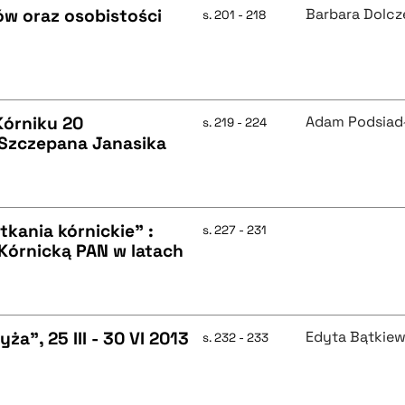
w oraz osobistości
Barbara Dolc
s. 201 - 218
Kórniku 20
Adam Podsiad
s. 219 - 224
a Szczepana Janasika
tkania kórnickie" :
s. 227 - 231
 Kórnicką PAN w latach
a", 25 III - 30 VI 2013
Edyta Bątkiew
s. 232 - 233