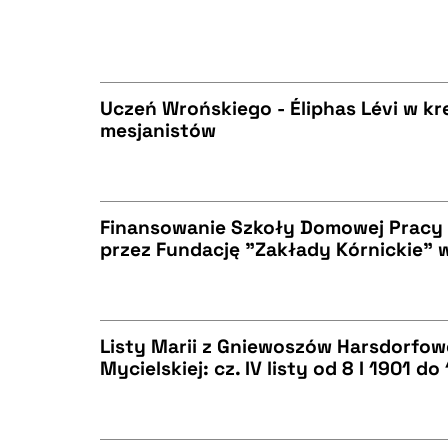
BIBTEX
CZYSTY TEKST
Uczeń Wrońskiego - Éliphas Lévi w kr
mesjanistów
BIBTEX
CZYSTY TEKST
Finansowanie Szkoły Domowej Pracy 
przez Fundację "Zakłady Kórnickie" 
BIBTEX
CZYSTY TEKST
Listy Marii z Gniewoszów Harsdorfow
Mycielskiej: cz. IV listy od 8 I 1901 do
BIBTEX
CZYSTY TEKST