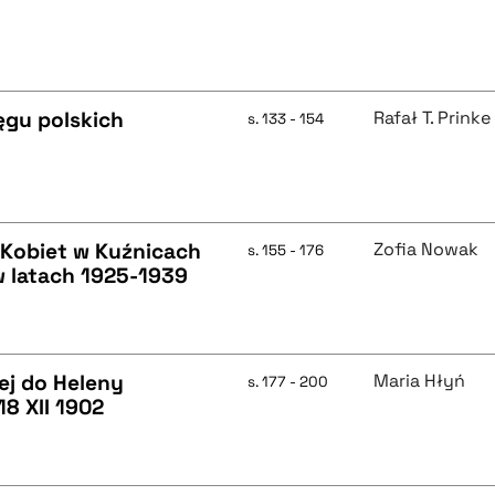
ęgu polskich
Rafał T. Prinke
s. 133 - 154
Kobiet w Kuźnicach
Zofia Nowak
s. 155 - 176
w latach 1925-1939
ej do Heleny
Maria Hłyń
s. 177 - 200
 18 XII 1902