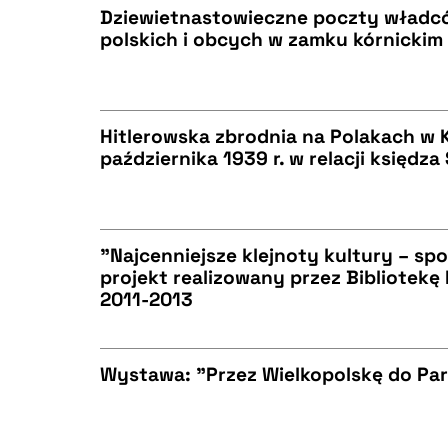
Dziewietnastowieczne poczty władcó
polskich i obcych w zamku kórnickim
BIBTEX
CZYSTY TEKST
Hitlerowska zbrodnia na Polakach w 
października 1939 r. w relacji księdz
BIBTEX
CZYSTY TEKST
"Najcenniejsze klejnoty kultury – spo
projekt realizowany przez Bibliotekę
BIBTEX
2011-2013
CZYSTY TEKST
Wystawa: "Przez Wielkopolskę do Paryż
BIBTEX
CZYSTY TEKST