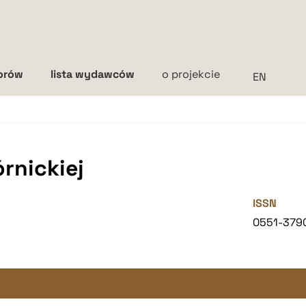
torów
lista wydawców
o projekcie
Interlinia
mała
średnia
duża
órnickiej
ISSN
0551-379