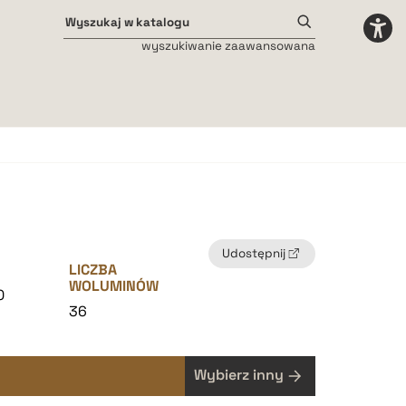
wyszukiwanie zaawansowana
Odstępy międzyliterowe
małe
średnie
duże
Udostępnij
LICZBA
WOLUMINÓW
0
36
Wybierz inny