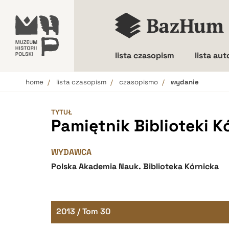
lista czasopism
lista au
home
lista czasopism
czasopismo
wydanie
Wielkość liter
TYTUŁ
Pamiętnik Biblioteki K
WYDAWCA
Polska Akademia Nauk. Biblioteka Kórnicka
2013 / Tom 30