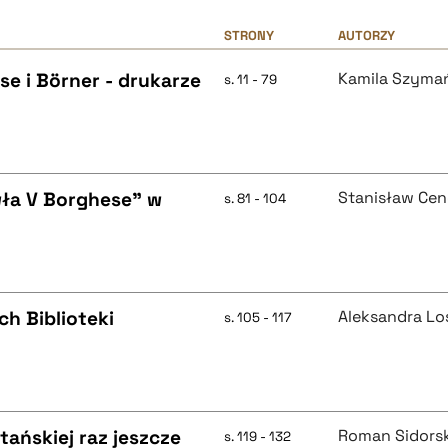
STRONY
AUTORZY
se i Börner - drukarze
Kamila Szyma
s. 11 - 79
wła V Borghese" w
Stanisław Ce
s. 81 - 104
ch Biblioteki
Aleksandra Lo
s. 105 - 117
ańskiej raz jeszcze
Roman Sidorsk
s. 119 - 132