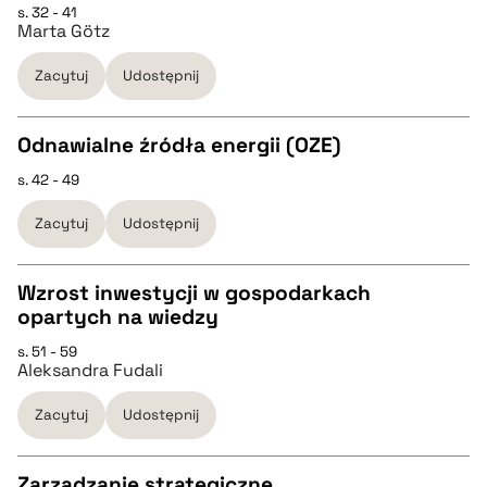
pobierz cytat
s. 32 - 41
Marta Götz
BIBTEX
Zacytuj
Udostępnij
pobierz cytat
Odnawialne źródła energii (OZE)
s. 42 - 49
CZYSTY TEKST
Zacytuj
Udostępnij
pobierz cytat
Wzrost inwestycji w gospodarkach
opartych na wiedzy
BIBTEX
CZYSTY TEKST
s. 51 - 59
Aleksandra Fudali
pobierz cytat
pobierz cytat
Zacytuj
Udostępnij
BIBTEX
Zarządzanie strategiczne