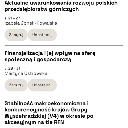
Aktualne uwarunkowania rozwoju polskich
przedsiębiorstw górniczych
pobierz cytat
CZYSTY TEKST
s. 21 - 27
Izabela Jonek-Kowalska
pobierz cytat
Zacytuj
Udostępnij
BIBTEX
Finansjalizacja i jej wpływ na sferę
społeczną i gospodarczą
pobierz cytat
CZYSTY TEKST
s. 29 - 31
Martyna Ostrowska
pobierz cytat
Zacytuj
Udostępnij
BIBTEX
Stabilność makroekonomiczna i
konkurencyjność krajów Grupy
pobierz cytat
CZYSTY TEKST
Wyszehradzkiej (V4) w okresie po
akcesyjnym na tle RFN