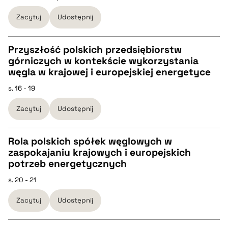
Zacytuj
Udostępnij
BIBTEX
Przyszłość polskich przedsiębiorstw
pobierz cytat
górniczych w kontekście wykorzystania
CZYSTY TEKST
węgla w krajowej i europejskiej energetyce
s. 16 - 19
pobierz cytat
Zacytuj
Udostępnij
BIBTEX
Rola polskich spółek węglowych w
zaspokajaniu krajowych i europejskich
pobierz cytat
CZYSTY TEKST
potrzeb energetycznych
s. 20 - 21
pobierz cytat
Zacytuj
Udostępnij
BIBTEX