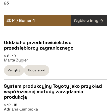
23
2014 / Numer 4
Wybierz inny
Oddział a przedstawicielstwo
przedsiębiorcy zagranicznego
s. 8 - 10
Marta Zygier
Zacytuj
Udostępnij
System produkcyjny Toyoty jako przykład
współczesnej metody zarządzania
CZYSTY TEKST
produkcją
s. 12 - 15
Adriana Łempicka
pobierz cytat