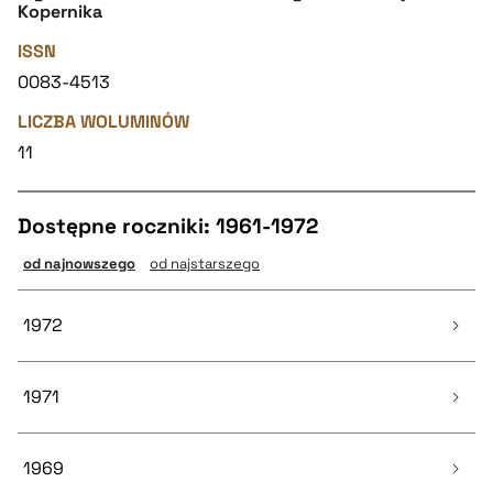
Kopernika
ISSN
0083-4513
LICZBA WOLUMINÓW
11
Dostępne roczniki: 1961-1972
od najnowszego
od najstarszego
1972
1971
Tom 11 (52)
12 artykułów
1969
Tom 10 (43)
15 artykułów