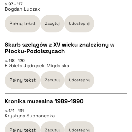
pobierz cytat
s. 97 - 117
Bogdan Łuczak
BIBTEX
Pełny tekst
Zacytuj
Udostępnij
pobierz cytat
Skarb szelągów z XV wieku znaleziony w
Płocku-Podolszycach
CZYSTY TEKST
s. 118 - 120
Elżbieta Jędrysek-Migdalska
pobierz cytat
Pełny tekst
Zacytuj
Udostępnij
BIBTEX
Kronika muzealna 1989-1990
pobierz cytat
s. 121 - 131
CZYSTY TEKST
Krystyna Suchanecka
pobierz cytat
Pełny tekst
Zacytuj
Udostępnij