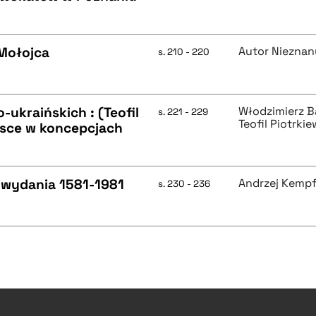
 Mołojca
Autor Nieznan
s. 210 - 220
ukraińskich : (Teofil
Włodzimierz 
s. 221 - 229
Teofil Piotrki
lsce w koncepcjach
e wydania 1581-1981
Andrzej Kempf
s. 230 - 236