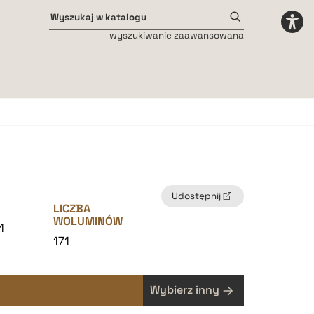
wyszukiwanie zaawansowana
Odstępy międzyliterowe
małe
średnie
duże
Udostępnij
LICZBA
WOLUMINÓW
1
171
Wybierz inny