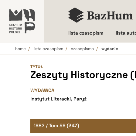
lista czasopism
lista au
home
lista czasopism
czasopismo
wydanie
Wielkość liter
TYTUŁ
Zeszyty Historyczne (
WYDAWCA
Instytut Literacki, Paryż
1982 / Tom 59 (347)