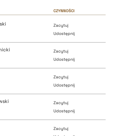
CZYNNOŚCI
ski
Zacytuj
Udostępnij
nicki
Zacytuj
Udostępnij
Zacytuj
pobierz cytat
Udostępnij
wski
Zacytuj
pobierz cytat
Udostępnij
pobierz cytat
Zacytuj
pobierz cytat