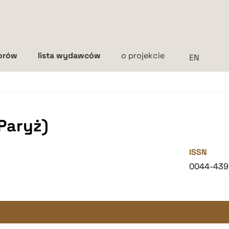
torów
lista wydawców
o projekcie
Interlinia
mała
średnia
duża
Paryż)
ISSN
0044-439