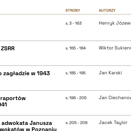
STRONY
AUTORZY
Henryk Józew
s. 3 - 163
w ZSRR
Wiktor Sukien
s. 165 - 184
o zagładzie w 1943
Jan Karski
s. 185 - 195
e raportów
Jan Ciechano
s. 196 - 205
941
ie adwokata Janusza
Jacek Taylor
s. 205 - 209
Adwokatów w Poznaniu