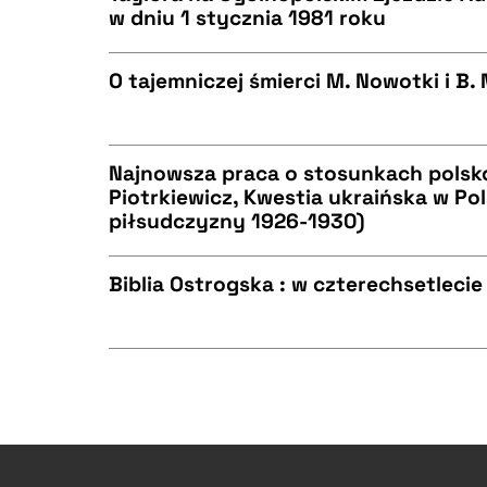
w dniu 1 stycznia 1981 roku
CZYSTY TEKST
BIBTEX
O tajemniczej śmierci M. Nowotki i B.
CZYSTY TEKST
BIBTEX
Najnowsza praca o stosunkach polsko-
Piotrkiewicz, Kwestia ukraińska w Po
piłsudczyzny 1926-1930)
CZYSTY TEKST
BIBTEX
Biblia Ostrogska : w czterechsetleci
CZYSTY TEKST
BIBTEX
CZYSTY TEKST
BIBTEX