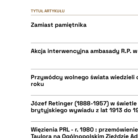
TYTUŁ ARTYKUŁU
Zamiast pamiętnika
Akcja interwencyjna ambasady R.P. 
CZYSTY TEKST
Przywódcy wolnego świata wiedzieli 
roku
CZYSTY TEKST
BIBTEX
Józef Retinger (1888-1957) w świetl
brytyjskiego wywiadu z lat 1913 do 1
CZYSTY TEKST
BIBTEX
Więzienia PRL - r. 1980 : przemówien
Taylora na Ogólnopolskim Zjeździe 