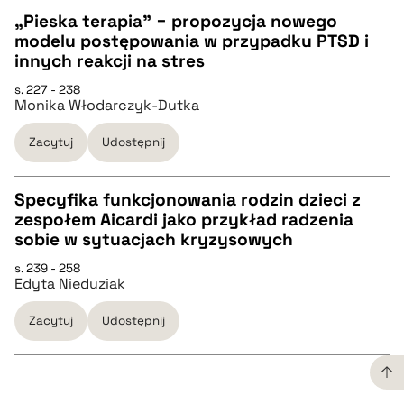
„Pieska terapia” − propozycja nowego
pobierz cytat
modelu postępowania w przypadku PTSD i
CZYSTY TEKST
innych reakcji na stres
s. 227 - 238
Monika Włodarczyk-Dutka
pobierz cytat
Zacytuj
Udostępnij
BIBTEX
Specyfika funkcjonowania rodzin dzieci z
pobierz cytat
zespołem Aicardi jako przykład radzenia
CZYSTY TEKST
sobie w sytuacjach kryzysowych
s. 239 - 258
Edyta Nieduziak
pobierz cytat
Zacytuj
Udostępnij
BIBTEX
pobierz cytat