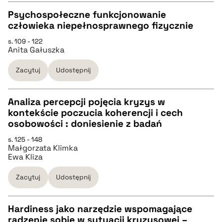
Psychospołeczne funkcjonowanie
pobierz cytat
człowieka niepełnosprawnego fizycznie
CZYSTY TEKST
s. 109 - 122
Anita Gałuszka
pobierz cytat
Zacytuj
Udostępnij
BIBTEX
Analiza percepcji pojęcia kryzys w
kontekście poczucia koherencji i cech
pobierz cytat
CZYSTY TEKST
osobowości : doniesienie z badań
s. 125 - 148
Małgorzata Klimka
pobierz cytat
Ewa Kliza
Zacytuj
Udostępnij
BIBTEX
Hardiness jako narzędzie wspomagające
pobierz cytat
radzenie sobie w sytuacji kryzysowej –