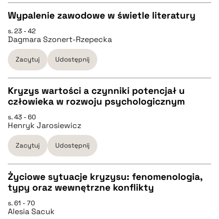
Wypalenie zawodowe w świetle literatury
BIBTEX
s. 23 - 42
CZYSTY TEKST
Dagmara Szonert-Rzepecka
pobierz cytat
Zacytuj
Udostępnij
pobierz cytat
Kryzys wartości a czynniki potencjał u
BIBTEX
człowieka w rozwoju psychologicznym
CZYSTY TEKST
s. 43 - 60
pobierz cytat
Henryk Jarosiewicz
pobierz cytat
Zacytuj
Udostępnij
BIBTEX
Życiowe sytuacje kryzysu: fenomenologia,
typy oraz wewnętrzne konflikty
pobierz cytat
CZYSTY TEKST
s. 61 - 70
Alesia Sacuk