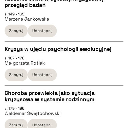
CZYSTY TEKST
przegląd badań
s. 149 - 165
Marzena Jankowska
pobierz cytat
Zacytuj
Udostępnij
BIBTEX
Kryzys w ujęciu psychologii ewolucyjnej
pobierz cytat
s. 167 - 178
CZYSTY TEKST
Małgorzata Roślak
Zacytuj
Udostępnij
pobierz cytat
Choroba przewlekła jako sytuacja
BIBTEX
kryzysowa w systemie rodzinnym
CZYSTY TEKST
s. 179 - 196
pobierz cytat
Waldemar Świętochowski
pobierz cytat
Zacytuj
Udostępnij