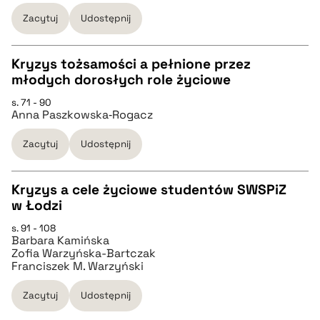
pobierz cytat
Zacytuj
Udostępnij
BIBTEX
Kryzys tożsamości a pełnione przez
młodych dorosłych role życiowe
pobierz cytat
CZYSTY TEKST
s. 71 - 90
Anna Paszkowska‐Rogacz
pobierz cytat
Zacytuj
Udostępnij
BIBTEX
Kryzys a cele życiowe studentów SWSPiZ
w Łodzi
pobierz cytat
CZYSTY TEKST
s. 91 - 108
Barbara Kamińska
Zofia Warzyńska-Bartczak
pobierz cytat
Franciszek M. Warzyński
Zacytuj
Udostępnij
BIBTEX