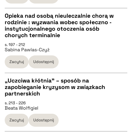
BIBTEX
Opieka nad osobą nieuleczalnie chorą w
rodzinie : wyzwania wobec społeczno ‐
pobierz cytat
CZYSTY TEKST
instytucjonalnego otoczenia osób
chorych terminalnie
pobierz cytat
s. 197 - 212
Sabina Pawlas-Czyż
BIBTEX
Zacytuj
Udostępnij
pobierz cytat
„Uczciwa kłótnia” – sposób na
zapobieganie kryzysom w związkach
CZYSTY TEKST
partnerskich
s. 213 - 226
Beata Wolfigiel
pobierz cytat
Zacytuj
Udostępnij
BIBTEX