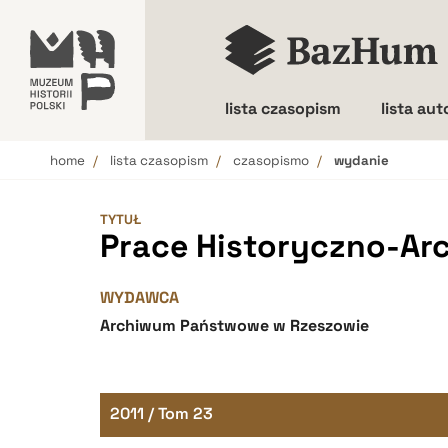
lista czasopism
lista au
home
lista czasopism
czasopismo
wydanie
Wielkość liter
TYTUŁ
Prace Historyczno-Ar
WYDAWCA
Archiwum Państwowe w Rzeszowie
2011 / Tom 23