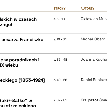
STRONY
AUTORZY
lskich w czasach
Oktawian Mus
s. 5 - 18
cznych
 cesarza Franciszka
Michał Oberc
s. 19 - 34
e w poradnikach i
Joanna Kucha
s. 35 - 48
IX wieku
deckiego (1853-1924)
Daniel Renisz
s. 49 - 66
Sokił-Batko" w
Krzysztof Śm
s. 67 - 81
hu strzeleckiego