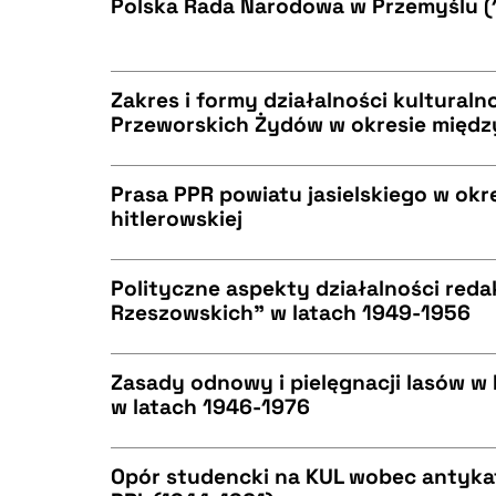
Polska Rada Narodowa w Przemyślu (
CZYSTY TEKST
BIBTEX
Zakres i formy działalności kultural
Przeworskich Żydów w okresie międ
CZYSTY TEKST
BIBTEX
Prasa PPR powiatu jasielskiego w okr
hitlerowskiej
CZYSTY TEKST
BIBTEX
Polityczne aspekty działalności reda
Rzeszowskich" w latach 1949-1956
CZYSTY TEKST
BIBTEX
Zasady odnowy i pielęgnacji lasów w 
w latach 1946-1976
CZYSTY TEKST
BIBTEX
Opór studencki na KUL wobec antykato