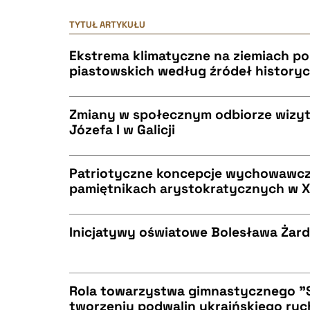
TYTUŁ ARTYKUŁU
Ekstrema klimatyczne na ziemiach po
piastowskich według źródeł history
Zmiany w społecznym odbiorze wizyt
Józefa I w Galicji
CZYSTY TEKST
Patriotyczne koncepcje wychowawcz
pamiętnikach arystokratycznych w X
CZYSTY TEKST
BIBTEX
Inicjatywy oświatowe Bolesława Żar
CZYSTY TEKST
BIBTEX
Rola towarzystwa gimnastycznego "
tworzeniu podwalin ukraińskiego ruc