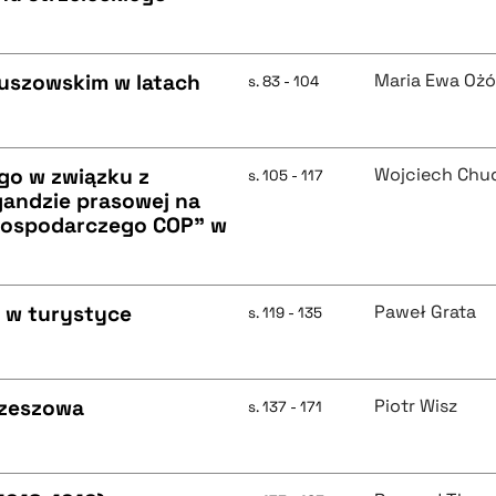
uszowskim w latach
Maria Ewa Oż
s. 83 - 104
go w związku z
Wojciech Chu
s. 105 - 117
gandzie prasowej na
Gospodarczego COP" w
u w turystyce
Paweł Grata
s. 119 - 135
Rzeszowa
Piotr Wisz
s. 137 - 171