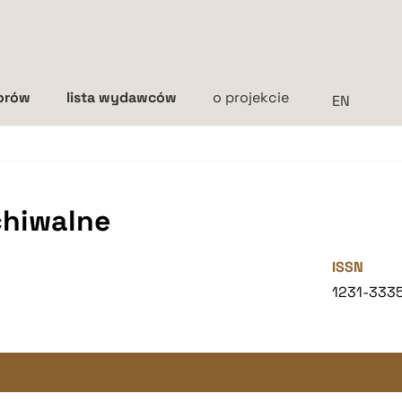
torów
lista wydawców
o projekcie
Interlinia
mała
średnia
duża
chiwalne
ISSN
1231-333