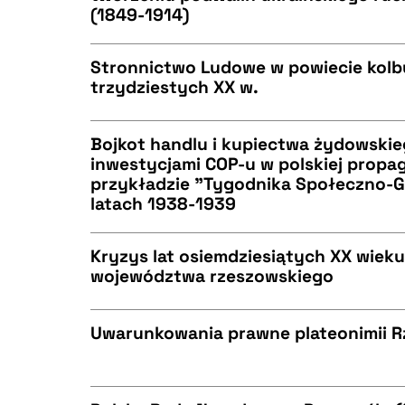
(1849-1914)
CZYSTY TEKST
BIBTEX
Stronnictwo Ludowe w powiecie kolb
trzydziestych XX w.
CZYSTY TEKST
BIBTEX
Bojkot handlu i kupiectwa żydowskie
inwestycjami COP-u w polskiej propa
przykładzie "Tygodnika Społeczno-
CZYSTY TEKST
latach 1938-1939
BIBTEX
Kryzys lat osiemdziesiątych XX wiek
województwa rzeszowskiego
BIBTEX
CZYSTY TEKST
Uwarunkowania prawne plateonimii 
CZYSTY TEKST
BIBTEX