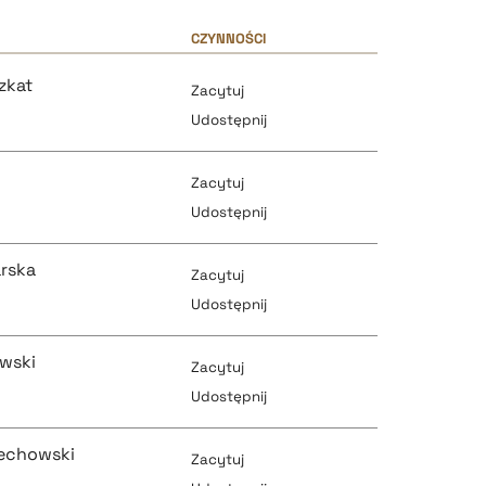
CZYNNOŚCI
zkat
Zacytuj
Udostępnij
Zacytuj
Udostępnij
rska
Zacytuj
pobierz cytat
Udostępnij
ewski
Zacytuj
pobierz cytat
Udostępnij
pobierz cytat
iechowski
Zacytuj
pobierz cytat