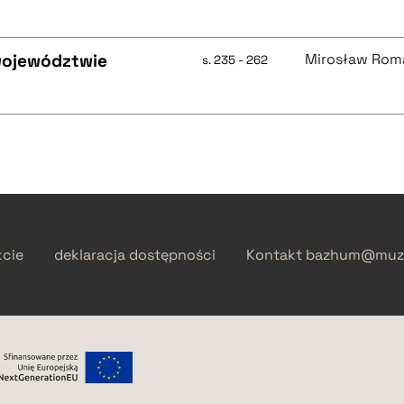
województwie
Mirosław Rom
s. 235 - 262
kcie
deklaracja dostępności
Kontakt
bazhum@muzh