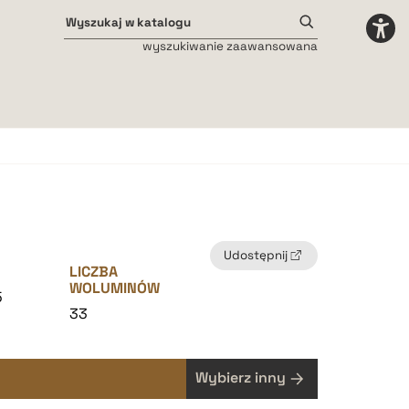
wyszukiwanie zaawansowana
Odstępy międzyliterowe
małe
średnie
duże
Udostępnij
LICZBA
WOLUMINÓW
5
33
Wybierz inny