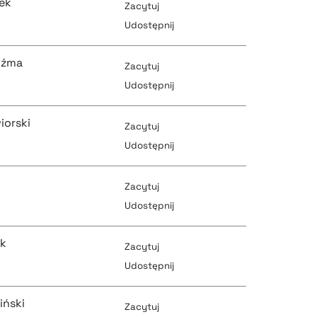
ek
Zacytuj
pobierz cytat
Udostępnij
pobierz cytat
uźma
Zacytuj
pobierz cytat
Udostępnij
pobierz cytat
iorski
Zacytuj
pobierz cytat
Udostępnij
pobierz cytat
Zacytuj
pobierz cytat
Udostępnij
pobierz cytat
ak
Zacytuj
pobierz cytat
Udostępnij
pobierz cytat
iński
Zacytuj
pobierz cytat