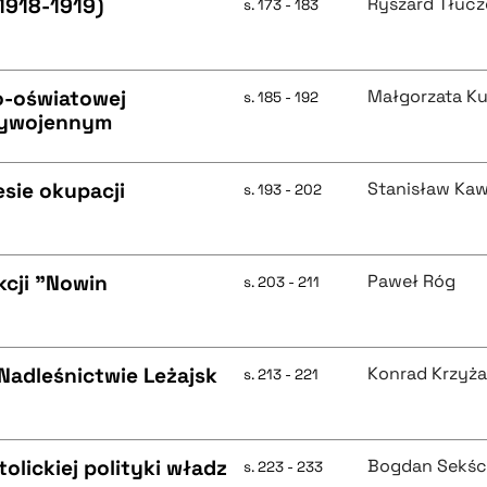
1918-1919)
Ryszard Tłucz
s. 173 - 183
no-oświatowej
Małgorzata K
s. 185 - 192
zywojennym
esie okupacji
Stanisław Kaw
s. 193 - 202
kcji "Nowin
Paweł Róg
s. 203 - 211
Nadleśnictwie Leżajsk
Konrad Krzyż
s. 213 - 221
lickiej polityki władz
Bogdan Sekśc
s. 223 - 233