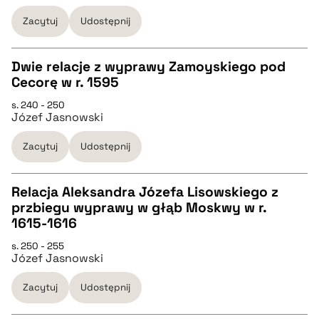
pobierz cytat
Zacytuj
Udostępnij
BIBTEX
Dwie relacje z wyprawy Zamoyskiego pod
Cecorę w r. 1595
pobierz cytat
CZYSTY TEKST
s. 240 - 250
Józef Jasnowski
pobierz cytat
Zacytuj
Udostępnij
BIBTEX
Relacja Aleksandra Józefa Lisowskiego z
przbiegu wyprawy w głąb Moskwy w r.
pobierz cytat
CZYSTY TEKST
1615-1616
s. 250 - 255
Józef Jasnowski
pobierz cytat
Zacytuj
Udostępnij
BIBTEX