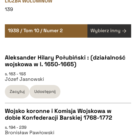
LICZBA WOLUMINÓW
139
1938 / Tom 10 / Numer 2
Wybierz inny
Aleksander Hilary Połubiński : (działalność
wojskowa w l. 1650-1665)
s. 163 - 193
Józef Jasnowski
Zacytuj
Udostępnij
Wojsko koronne i Komisja Wojskowa w
dobie Konfederacji Barskiej 1768-1772
CZYSTY TEKST
s. 194 - 239
Bronisław Pawłowski