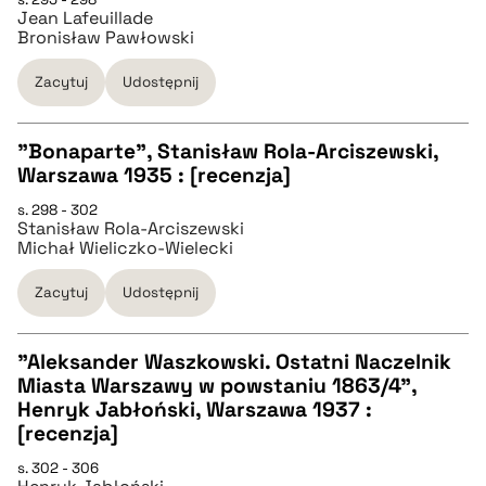
Jean Lafeuillade
Bronisław Pawłowski
pobierz cytat
Zacytuj
Udostępnij
BIBTEX
"Bonaparte", Stanisław Rola-Arciszewski,
Warszawa 1935 : [recenzja]
pobierz cytat
CZYSTY TEKST
s. 298 - 302
Stanisław Rola-Arciszewski
Michał Wieliczko-Wielecki
pobierz cytat
Zacytuj
Udostępnij
BIBTEX
"Aleksander Waszkowski. Ostatni Naczelnik
Miasta Warszawy w powstaniu 1863/4",
pobierz cytat
CZYSTY TEKST
Henryk Jabłoński, Warszawa 1937 :
[recenzja]
pobierz cytat
s. 302 - 306