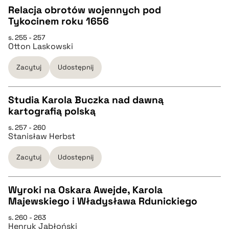
Relacja obrotów wojennych pod
pobierz cytat
Tykocinem roku 1656
CZYSTY TEKST
s. 255 - 257
Otton Laskowski
pobierz cytat
Zacytuj
Udostępnij
BIBTEX
Studia Karola Buczka nad dawną
kartografią polską
pobierz cytat
CZYSTY TEKST
s. 257 - 260
Stanisław Herbst
pobierz cytat
Zacytuj
Udostępnij
BIBTEX
Wyroki na Oskara Awejde, Karola
Majewskiego i Władysława Rdunickiego
pobierz cytat
CZYSTY TEKST
s. 260 - 263
Henryk Jabłoński