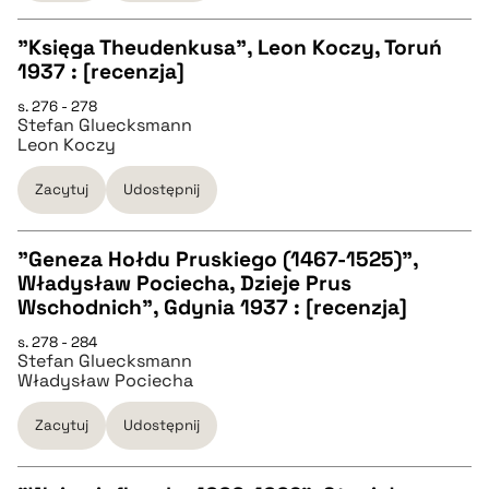
"Księga Theudenkusa", Leon Koczy, Toruń
pobierz cytat
1937 : [recenzja]
CZYSTY TEKST
s. 276 - 278
Stefan Gluecksmann
Leon Koczy
pobierz cytat
Zacytuj
Udostępnij
BIBTEX
"Geneza Hołdu Pruskiego (1467-1525)",
Władysław Pociecha, Dzieje Prus
pobierz cytat
CZYSTY TEKST
Wschodnich", Gdynia 1937 : [recenzja]
s. 278 - 284
Stefan Gluecksmann
pobierz cytat
Władysław Pociecha
Zacytuj
Udostępnij
BIBTEX