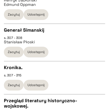
Henryk Jabłoński
Edmund Oppman
BIBTEX
Zacytuj
Udostępnij
pobierz cytat
Generał Simanskij
s. 307 - 308
CZYSTY TEKST
Stanisław Płoski
Zacytuj
Udostępnij
pobierz cytat
Kronika.
BIBTEX
s. 307 - 315
CZYSTY TEKST
pobierz cytat
Zacytuj
Udostępnij
pobierz cytat
Przegląd literatury historyczno-
wojskowej.
BIBTEX