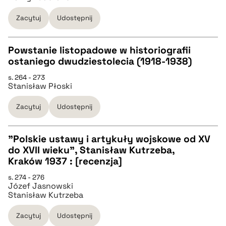
pobierz cytat
Zacytuj
Udostępnij
BIBTEX
Powstanie listopadowe w historiografii
ostaniego dwudziestolecia (1918-1938)
pobierz cytat
CZYSTY TEKST
s. 264 - 273
Stanisław Płoski
pobierz cytat
Zacytuj
Udostępnij
BIBTEX
"Polskie ustawy i artykuły wojskowe od XV
do XVII wieku", Stanisław Kutrzeba,
pobierz cytat
CZYSTY TEKST
Kraków 1937 : [recenzja]
s. 274 - 276
Józef Jasnowski
pobierz cytat
Stanisław Kutrzeba
Zacytuj
Udostępnij
BIBTEX