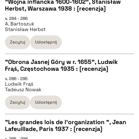
"Wojna inflancka 1600-1602", Stanisław
pobierz cytat
Herbst, Warszawa 1938 : [recenzja]
CZYSTY TEKST
s. 284 - 286
A. Bartoszuk
Stanisław Herbst
pobierz cytat
Zacytuj
Udostępnij
BIBTEX
"Obrona Jasnej Góry w r. 1655", Ludwik
Frąś, Częstochowa 1935 : [recenzja]
pobierz cytat
CZYSTY TEKST
s. 286 - 295
Ludwik Frąś
Tadeusz Nowak
pobierz cytat
Zacytuj
Udostępnij
BIBTEX
"Les grandes lois de l'organization ", Jean
Lafeuillade, Paris 1937 : [recenzja]
pobierz cytat
CZYSTY TEKST
s. 295 - 298