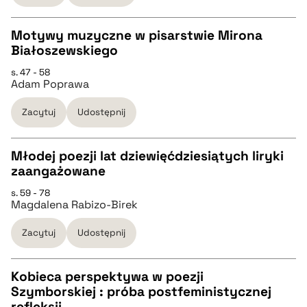
BIBTEX
Motywy muzyczne w pisarstwie Mirona
pobierz cytat
Białoszewskiego
CZYSTY TEKST
s. 47 - 58
Adam Poprawa
pobierz cytat
Zacytuj
Udostępnij
BIBTEX
Młodej poezji lat dziewięćdziesiątych liryki
zaangażowane
pobierz cytat
CZYSTY TEKST
s. 59 - 78
Magdalena Rabizo-Birek
pobierz cytat
Zacytuj
Udostępnij
BIBTEX
Kobieca perspektywa w poezji
Szymborskiej : próba postfeministycznej
pobierz cytat
CZYSTY TEKST
refleksji