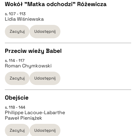
Wokół "Matka odchodzi" Różewicza
BIBTEX
s. 107 - 113
CZYSTY TEKST
Lidia Wiśniewska
pobierz cytat
Zacytuj
Udostępnij
pobierz cytat
Przeciw wieży Babel
BIBTEX
s. 114 - 117
CZYSTY TEKST
Roman Chymkowski
pobierz cytat
Zacytuj
Udostępnij
pobierz cytat
Obejście
BIBTEX
s. 118 - 144
CZYSTY TEKST
Philippe Lacoue-Labarthe
pobierz cytat
Paweł Pieniążek
pobierz cytat
Zacytuj
Udostępnij