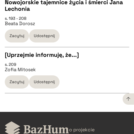
Nowojorskie tajemnice życia i śmierci Jana
BIBTEX
Lechonia
CZYSTY TEKST
s. 193 - 208
pobierz cytat
Beata Dorosz
pobierz cytat
Zacytuj
Udostępnij
BIBTEX
[Uprzejmie informuję, że...]
s. 209
pobierz cytat
CZYSTY TEKST
Zofia Mitosek
Zacytuj
Udostępnij
pobierz cytat
BIBTEX
CZYSTY TEKST
pobierz cytat
o projekcie
pobierz cytat