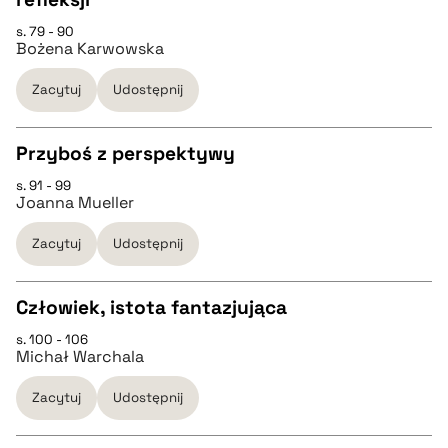
s. 79 - 90
Bożena Karwowska
pobierz cytat
Zacytuj
Udostępnij
BIBTEX
Przyboś z perspektywy
pobierz cytat
s. 91 - 99
CZYSTY TEKST
Joanna Mueller
Zacytuj
Udostępnij
pobierz cytat
Człowiek, istota fantazjująca
BIBTEX
s. 100 - 106
CZYSTY TEKST
Michał Warchala
pobierz cytat
Zacytuj
Udostępnij
pobierz cytat