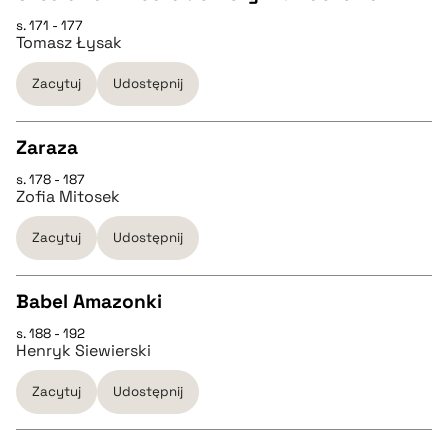
pobierz cytat
CZYSTY TEKST
s. 171 - 177
Tomasz Łysak
pobierz cytat
Zacytuj
Udostępnij
BIBTEX
Zaraza
s. 178 - 187
pobierz cytat
CZYSTY TEKST
Zofia Mitosek
Zacytuj
Udostępnij
pobierz cytat
Babel Amazonki
BIBTEX
s. 188 - 192
CZYSTY TEKST
Henryk Siewierski
pobierz cytat
Zacytuj
Udostępnij
pobierz cytat