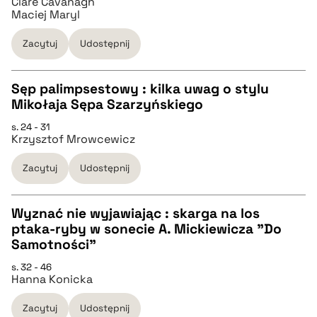
Clare Cavanagh
Maciej Maryl
pobierz cytat
Zacytuj
Udostępnij
BIBTEX
Sęp palimpsestowy : kilka uwag o stylu
Mikołaja Sępa Szarzyńskiego
pobierz cytat
CZYSTY TEKST
s. 24 - 31
Krzysztof Mrowcewicz
pobierz cytat
Zacytuj
Udostępnij
BIBTEX
Wyznać nie wyjawiając : skarga na los
ptaka-ryby w sonecie A. Mickiewicza "Do
pobierz cytat
CZYSTY TEKST
Samotności"
s. 32 - 46
Hanna Konicka
pobierz cytat
Zacytuj
Udostępnij