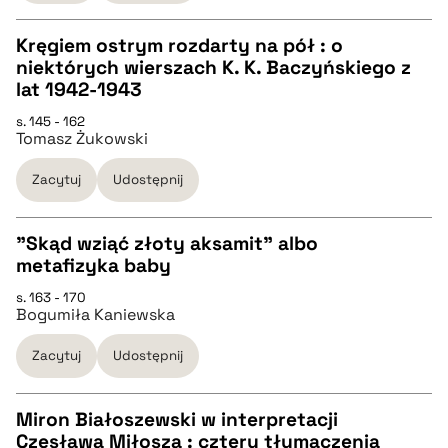
BIBTEX
Kręgiem ostrym rozdarty na pół : o
niektórych wierszach K. K. Baczyńskiego z
CZYSTY TEKST
lat 1942-1943
pobierz cytat
s. 145 - 162
Tomasz Żukowski
pobierz cytat
Zacytuj
Udostępnij
BIBTEX
"Skąd wziąć złoty aksamit" albo
pobierz cytat
metafizyka baby
CZYSTY TEKST
s. 163 - 170
Bogumiła Kaniewska
pobierz cytat
Zacytuj
Udostępnij
BIBTEX
Miron Białoszewski w interpretacji
Czesława Miłosza : cztery tłumaczenia