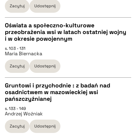
BIBTEX
Zacytuj
Udostępnij
pobierz cytat
Oświata a społeczno-kulturowe
przeobrażenia wsi w latach ostatniej wojny
CZYSTY TEKST
i w okresie powojennym
s. 103 - 131
Maria Biernacka
pobierz cytat
Zacytuj
Udostępnij
BIBTEX
Gruntowi i przychodnie : z badań nad
pobierz cytat
osadnictwem w mazowieckiej wsi
CZYSTY TEKST
pańszczyźnianej
s. 133 - 149
Andrzej Woźniak
pobierz cytat
Zacytuj
Udostępnij
BIBTEX