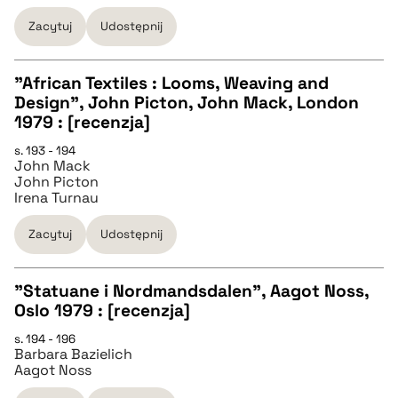
Zacytuj
Udostępnij
BIBTEX
"African Textiles : Looms, Weaving and
Design", John Picton, John Mack, London
pobierz cytat
CZYSTY TEKST
1979 : [recenzja]
s. 193 - 194
John Mack
pobierz cytat
John Picton
Irena Turnau
BIBTEX
Zacytuj
Udostępnij
pobierz cytat
"Statuane i Nordmandsdalen", Aagot Noss,
Oslo 1979 : [recenzja]
CZYSTY TEKST
s. 194 - 196
Barbara Bazielich
Aagot Noss
pobierz cytat