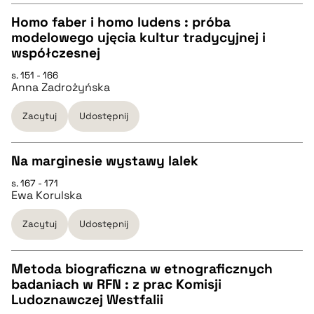
Homo faber i homo ludens : próba
pobierz cytat
modelowego ujęcia kultur tradycyjnej i
CZYSTY TEKST
współczesnej
s. 151 - 166
Anna Zadrożyńska
pobierz cytat
Zacytuj
Udostępnij
BIBTEX
Na marginesie wystawy lalek
pobierz cytat
s. 167 - 171
CZYSTY TEKST
Ewa Korulska
Zacytuj
Udostępnij
pobierz cytat
Metoda biograficzna w etnograficznych
BIBTEX
badaniach w RFN : z prac Komisji
CZYSTY TEKST
Ludoznawczej Westfalii
pobierz cytat