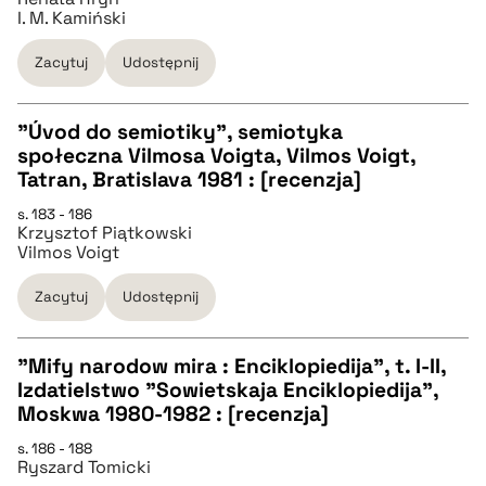
I. M. Kamiński
BIBTEX
Zacytuj
Udostępnij
pobierz cytat
"Úvod do semiotiky", semiotyka
społeczna Vilmosa Voigta, Vilmos Voigt,
CZYSTY TEKST
Tatran, Bratislava 1981 : [recenzja]
s. 183 - 186
Krzysztof Piątkowski
pobierz cytat
Vilmos Voigt
Zacytuj
Udostępnij
BIBTEX
"Mify narodow mira : Enciklopiedija", t. I-II,
pobierz cytat
Izdatielstwo "Sowietskaja Enciklopiedija",
CZYSTY TEKST
Moskwa 1980-1982 : [recenzja]
s. 186 - 188
Ryszard Tomicki
pobierz cytat