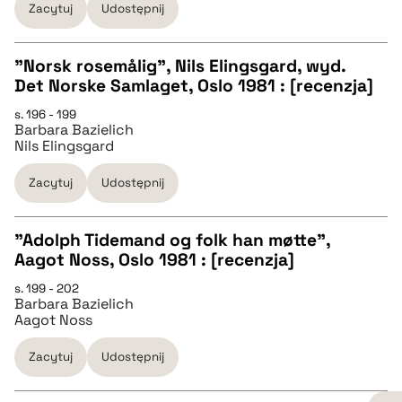
Zacytuj
Udostępnij
BIBTEX
"Norsk rosemålig", Nils Elingsgard, wyd.
Det Norske Samlaget, Oslo 1981 : [recenzja]
pobierz cytat
CZYSTY TEKST
s. 196 - 199
Barbara Bazielich
Nils Elingsgard
pobierz cytat
Zacytuj
Udostępnij
BIBTEX
"Adolph Tidemand og folk han møtte",
Aagot Noss, Oslo 1981 : [recenzja]
pobierz cytat
CZYSTY TEKST
s. 199 - 202
Barbara Bazielich
Aagot Noss
pobierz cytat
Zacytuj
Udostępnij
BIBTEX