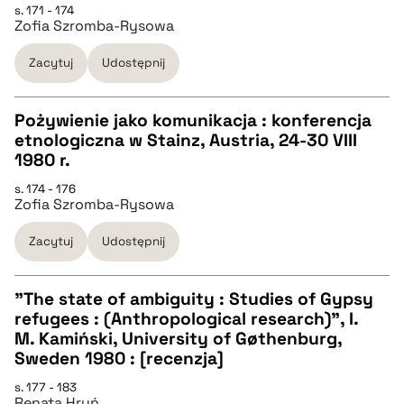
s. 171 - 174
Zofia Szromba-Rysowa
pobierz cytat
Zacytuj
Udostępnij
BIBTEX
Pożywienie jako komunikacja : konferencja
pobierz cytat
etnologiczna w Stainz, Austria, 24-30 VIII
CZYSTY TEKST
1980 r.
s. 174 - 176
Zofia Szromba-Rysowa
pobierz cytat
Zacytuj
Udostępnij
BIBTEX
"The state of ambiguity : Studies of Gypsy
pobierz cytat
refugees : (Anthropological research)", I.
CZYSTY TEKST
M. Kamiński, University of Gøthenburg,
Sweden 1980 : [recenzja]
pobierz cytat
s. 177 - 183
Renata Hryń