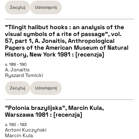
Zacytuj
Udostępnij
BIBTEX
"Tlingit halibut hooks : an analysis of the
pobierz cytat
visual symbols of a rite of passage", vol.
CZYSTY TEKST
57, part 1, A. Jonaitis, Anthropological
Papers of the American Museum of Natural
History, New York 1981 : [recenzja]
pobierz cytat
s. 189 - 190
A. Jonaitis
Ryszard Tomicki
BIBTEX
Zacytuj
Udostępnij
pobierz cytat
"Polonia brazylijska", Marcin Kula,
Warszawa 1981 : [recenzja]
CZYSTY TEKST
s. 190 - 193
Antoni Kuczyński
Marcin Kula
pobierz cytat