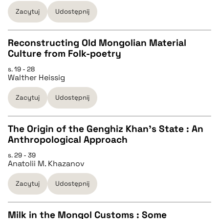
BIBTEX
Zacytuj
Udostępnij
pobierz cytat
Reconstructing Old Mongolian Material
Culture from Folk-poetry
CZYSTY TEKST
s. 19 - 28
Walther Heissig
pobierz cytat
Zacytuj
Udostępnij
BIBTEX
The Origin of the Genghiz Khan's State : An
Anthropological Approach
pobierz cytat
CZYSTY TEKST
s. 29 - 39
Anatolii M. Khazanov
pobierz cytat
Zacytuj
Udostępnij
BIBTEX
Milk in the Mongol Customs : Some