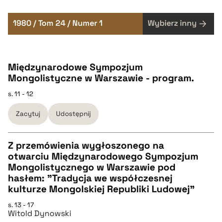
1980 / Tom 24 / Numer 1
Wybierz inny
Międzynarodowe Sympozjum
Mongolistyczne w Warszawie - program.
s. 11 - 12
Zacytuj
Udostępnij
Z przemówienia wygłoszonego na
otwarciu Międzynarodowego Sympozjum
CZYSTY TEKST
Mongolistycznego w Warszawie pod
hasłem: "Tradycja we współczesnej
kulturze Mongolskiej Republiki Ludowej"
pobierz cytat
s. 13 - 17
Witold Dynowski