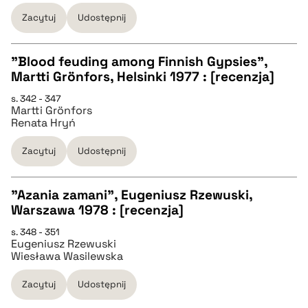
Zacytuj
Udostępnij
BIBTEX
"Blood feuding among Finnish Gypsies",
pobierz cytat
Martti Grönfors, Helsinki 1977 : [recenzja]
CZYSTY TEKST
s. 342 - 347
Martti Grönfors
Renata Hryń
pobierz cytat
Zacytuj
Udostępnij
BIBTEX
"Azania zamani", Eugeniusz Rzewuski,
Warszawa 1978 : [recenzja]
pobierz cytat
CZYSTY TEKST
s. 348 - 351
Eugeniusz Rzewuski
Wiesława Wasilewska
pobierz cytat
Zacytuj
Udostępnij
BIBTEX