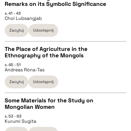
Remarks on its Symbolic Significance
pobierz cytat
CZYSTY TEKST
s. 41 - 43
Choi Lubsangjab
pobierz cytat
Zacytuj
Udostępnij
BIBTEX
The Place of Agriculture in the
Ethnography of the Mongols
pobierz cytat
CZYSTY TEKST
s. 45 - 51
Andreas Ròna-Tas
pobierz cytat
Zacytuj
Udostępnij
BIBTEX
Some Materials for the Study on
Mongolian Women
pobierz cytat
CZYSTY TEKST
s. 53 - 63
Kurumi Sugita
pobierz cytat