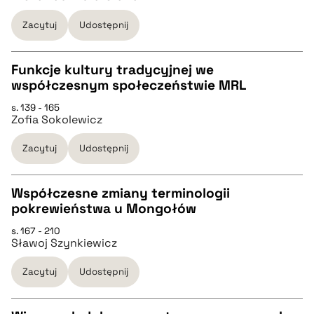
pobierz cytat
Zacytuj
Udostępnij
BIBTEX
Funkcje kultury tradycyjnej we
współczesnym społeczeństwie MRL
pobierz cytat
CZYSTY TEKST
s. 139 - 165
Zofia Sokolewicz
pobierz cytat
Zacytuj
Udostępnij
BIBTEX
Współczesne zmiany terminologii
pokrewieństwa u Mongołów
pobierz cytat
CZYSTY TEKST
s. 167 - 210
Sławoj Szynkiewicz
pobierz cytat
Zacytuj
Udostępnij
BIBTEX