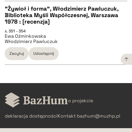
"Żywioł i forma", Włodzimierz Pawluczuk,
Biblioteka Myśli Współczesnej, Warszawa
pobierz cytat
CZYSTY TEKST
1978 : [recenzja]
s. 351 - 354
Ewa Oźminkowska
pobierz cytat
Włodzimierz Pawluczuk
Zacytuj
Udostępnij
BIBTEX
pobierz cytat
CZYSTY TEKST
o projekcie
pobierz cytat
deklaracja dostępności
Kontakt
bazhum@muzhp.pl
BIBTEX