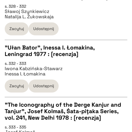
CZYSTY TEKST
s. 328 - 332
Sławoj Szynkiewicz
Natalija L. Żukowskaja
pobierz cytat
Zacytuj
Udostępnij
BIBTEX
"Ułan Bator", Inessa I. Łomakina,
Leningrad 1977 : [recenzja]
pobierz cytat
CZYSTY TEKST
s. 332 - 333
Iwona Kabzińska-Stawarz
Inessa I. Łomakina
pobierz cytat
Zacytuj
Udostępnij
BIBTEX
"The Iconography of the Derge Kanjur and
Tanjur", Josef Kolmaš, Śata-piţaka Series,
pobierz cytat
CZYSTY TEKST
vol. 241, New Delhi 1978 : [recenzja]
s. 333 - 335