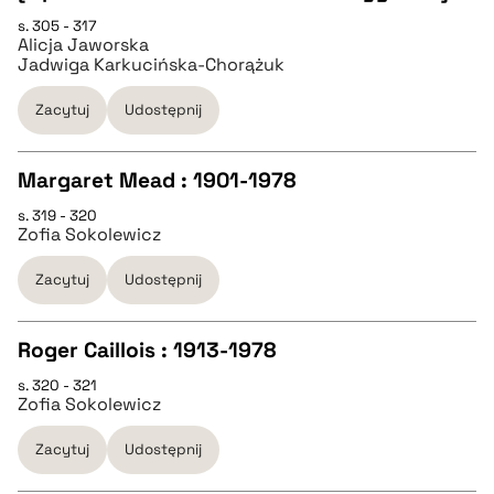
CZYSTY TEKST
s. 305 - 317
Alicja Jaworska
Jadwiga Karkucińska-Chorążuk
pobierz cytat
Zacytuj
Udostępnij
BIBTEX
Margaret Mead : 1901-1978
pobierz cytat
s. 319 - 320
CZYSTY TEKST
Zofia Sokolewicz
Zacytuj
Udostępnij
pobierz cytat
Roger Caillois : 1913-1978
BIBTEX
s. 320 - 321
CZYSTY TEKST
Zofia Sokolewicz
pobierz cytat
Zacytuj
Udostępnij
pobierz cytat