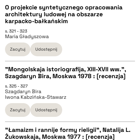
O projekcie syntetycznego opracowania
BIBTEX
architektury ludowej na obszarze
CZYSTY TEKST
karpacko-bałkańskim
pobierz cytat
s. 321 - 323
Maria Gładyszowa
pobierz cytat
Zacytuj
Udostępnij
BIBTEX
"Mongolskaja istoriografija, XIII-XVII ww.",
pobierz cytat
Szagdaryn Bira, Moskwa 1978 : [recenzja]
CZYSTY TEKST
s. 325 - 327
Szagdaryn Bira
Iwona Kabzińska-Stawarz
pobierz cytat
Zacytuj
Udostępnij
BIBTEX
"Łamaizm i rannije formy rieligii", Natalija L.
Żukowskaja, Moskwa 1977 : [recenzja]
pobierz cytat