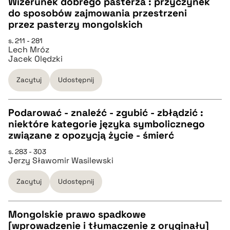
Wizerunek dobrego pasterza : przyczynek
do sposobów zajmowania przestrzeni
pobierz cytat
CZYSTY TEKST
przez pasterzy mongolskich
s. 211 - 281
Lech Mróz
pobierz cytat
Jacek Olędzki
Zacytuj
Udostępnij
BIBTEX
Podarować - znaleźć - zgubić - zbłądzić :
pobierz cytat
niektóre kategorie języka symbolicznego
CZYSTY TEKST
związane z opozycją życie - śmierć
s. 283 - 303
Jerzy Sławomir Wasilewski
pobierz cytat
Zacytuj
Udostępnij
BIBTEX
Mongolskie prawo spadkowe
pobierz cytat
[wprowadzenie i tłumaczenie z oryginału]