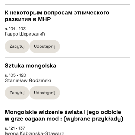
BIBTEX
К некоторым вопросам этнического
pobierz cytat
развития в МНР
CZYSTY TEKST
s. 101 - 103
Гавро Шкриванић
pobierz cytat
Zacytuj
Udostępnij
BIBTEX
Sztuka mongolska
s. 105 - 120
pobierz cytat
CZYSTY TEKST
Stanisław Godziński
Zacytuj
Udostępnij
pobierz cytat
Mongolskie widzenie świata i jego odbicie
BIBTEX
w grze cagaan mod : (wybrane przykłady)
CZYSTY TEKST
s. 121 - 137
pobierz cytat
Iwona Kabzińska-Stawarz