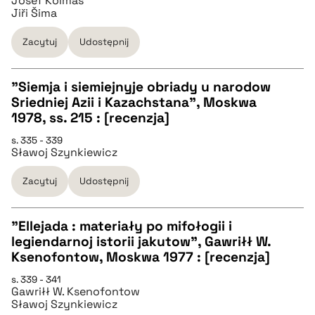
Josef Kolmaš
pobierz cytat
Jiři Šima
Zacytuj
Udostępnij
BIBTEX
"Siemja i siemiejnyje obriady u narodow
pobierz cytat
Sriedniej Azii i Kazachstana", Moskwa
CZYSTY TEKST
1978, ss. 215 : [recenzja]
s. 335 - 339
Sławoj Szynkiewicz
pobierz cytat
Zacytuj
Udostępnij
BIBTEX
"Ellejada : materiały po mifołogii i
pobierz cytat
legiendarnoj istorii jakutow", Gawriłł W.
CZYSTY TEKST
Ksenofontow, Moskwa 1977 : [recenzja]
s. 339 - 341
Gawriłł W. Ksenofontow
pobierz cytat
Sławoj Szynkiewicz