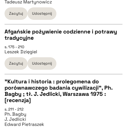
Tadeusz Martynowicz
Zacytuj
Udostępnij
pobierz cytat
Afgańskie pożywienie codzienne i potrawy
BIBTEX
tradycyjne
CZYSTY TEKST
s. 175 - 210
pobierz cytat
Leszek Dzięgiel
pobierz cytat
Zacytuj
Udostępnij
BIBTEX
"Kultura i historia : prolegomena do
porównawczego badania cywilizacji", Ph.
pobierz cytat
CZYSTY TEKST
Bagby ; tł. J. Jedlicki, Warszawa 1975 :
[recenzja]
pobierz cytat
s. 211 - 212
Ph. Bagby
J. Jedlicki
Edward Pietraszek
BIBTEX