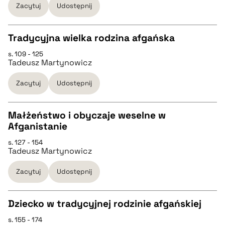
Zacytuj
Udostępnij
pobierz cytat
Tradycyjna wielka rodzina afgańska
BIBTEX
s. 109 - 125
CZYSTY TEKST
Tadeusz Martynowicz
pobierz cytat
Zacytuj
Udostępnij
pobierz cytat
Małżeństwo i obyczaje weselne w
BIBTEX
Afganistanie
CZYSTY TEKST
s. 127 - 154
pobierz cytat
Tadeusz Martynowicz
pobierz cytat
Zacytuj
Udostępnij
BIBTEX
Dziecko w tradycyjnej rodzinie afgańskiej
s. 155 - 174
pobierz cytat
CZYSTY TEKST