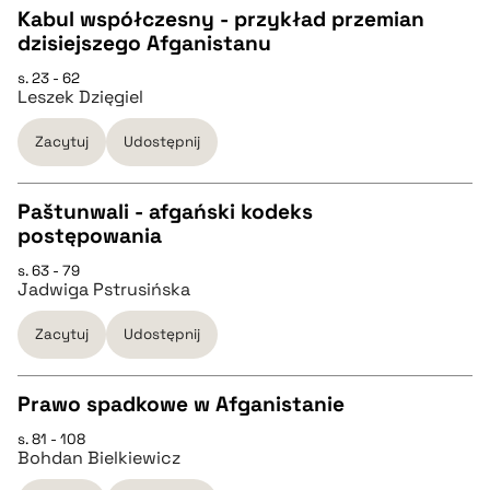
Kabul współczesny - przykład przemian
dzisiejszego Afganistanu
pobierz cytat
CZYSTY TEKST
s. 23 - 62
Leszek Dzięgiel
pobierz cytat
Zacytuj
Udostępnij
BIBTEX
Paštunwali - afgański kodeks
postępowania
pobierz cytat
CZYSTY TEKST
s. 63 - 79
Jadwiga Pstrusińska
pobierz cytat
Zacytuj
Udostępnij
BIBTEX
Prawo spadkowe w Afganistanie
s. 81 - 108
pobierz cytat
CZYSTY TEKST
Bohdan Bielkiewicz