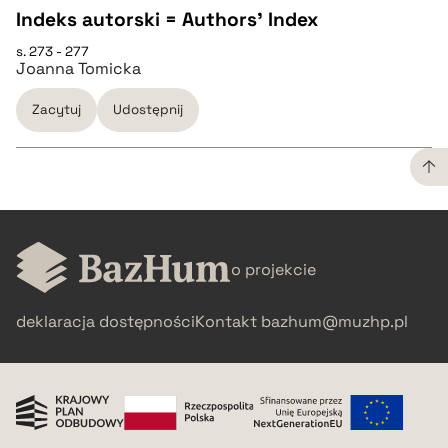
BIBTEX
Indeks autorski = Authors' Index
s. 273 - 277
pobierz cytat
CZYSTY TEKST
Joanna Tomicka
Zacytuj
Udostępnij
pobierz cytat
BIBTEX
CZYSTY TEKST
pobierz cytat
o projekcie
pobierz cytat
deklaracja dostępności
Kontakt
bazhum@muzhp.pl
BIBTEX
pobierz cytat