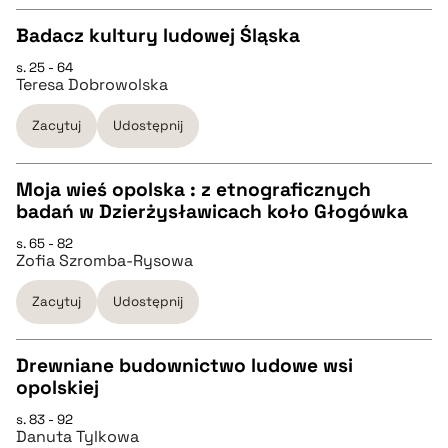
BIBTEX
Badacz kultury ludowej Śląska
s. 25 - 64
pobierz cytat
CZYSTY TEKST
Teresa Dobrowolska
Zacytuj
Udostępnij
pobierz cytat
Moja wieś opolska : z etnograficznych
BIBTEX
badań w Dzierżysławicach koło Głogówka
CZYSTY TEKST
s. 65 - 82
pobierz cytat
Zofia Szromba-Rysowa
pobierz cytat
Zacytuj
Udostępnij
BIBTEX
Drewniane budownictwo ludowe wsi
opolskiej
pobierz cytat
CZYSTY TEKST
s. 83 - 92
Danuta Tylkowa