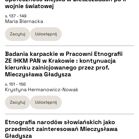
wojnie światowej
pobierz cytat
CZYSTY TEKST
s. 137 - 149
Maria Biernacka
pobierz cytat
Zacytuj
Udostępnij
BIBTEX
Badania karpackie w Pracowni Etnografii
ZE IHKM PAN w Krakowie : kontynuacja
pobierz cytat
CZYSTY TEKST
kierunku zainicjowanego przez prof.
Mieczysława Gładysza
pobierz cytat
s. 151 - 156
Krystyna Hermanowicz-Nowak
BIBTEX
Zacytuj
Udostępnij
pobierz cytat
Etnografia narodów słowiańskich jako
przedmiot zainteresowań Mieczysława
CZYSTY TEKST
Gładysza