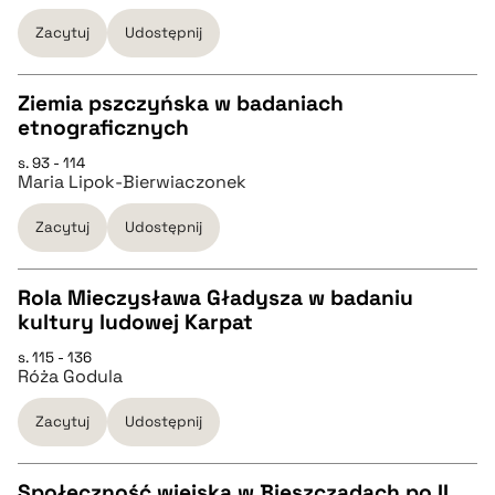
pobierz cytat
Zacytuj
Udostępnij
BIBTEX
Ziemia pszczyńska w badaniach
etnograficznych
pobierz cytat
CZYSTY TEKST
s. 93 - 114
Maria Lipok-Bierwiaczonek
pobierz cytat
Zacytuj
Udostępnij
BIBTEX
Rola Mieczysława Gładysza w badaniu
kultury ludowej Karpat
pobierz cytat
CZYSTY TEKST
s. 115 - 136
Róża Godula
pobierz cytat
Zacytuj
Udostępnij
BIBTEX
Społeczność wiejska w Bieszczadach po II