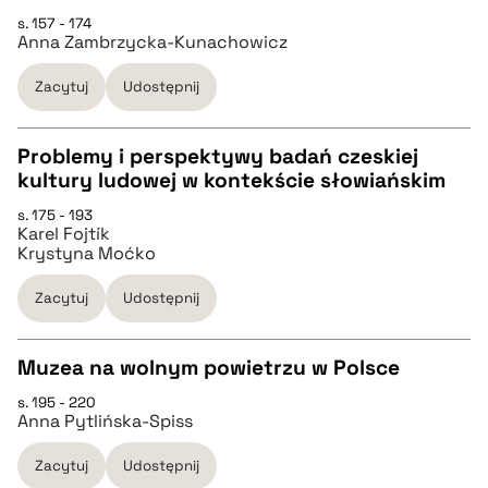
s. 157 - 174
Anna Zambrzycka-Kunachowicz
pobierz cytat
Zacytuj
Udostępnij
BIBTEX
Problemy i perspektywy badań czeskiej
pobierz cytat
kultury ludowej w kontekście słowiańskim
CZYSTY TEKST
s. 175 - 193
Karel Fojtík
Krystyna Moćko
pobierz cytat
Zacytuj
Udostępnij
BIBTEX
Muzea na wolnym powietrzu w Polsce
pobierz cytat
s. 195 - 220
CZYSTY TEKST
Anna Pytlińska-Spiss
Zacytuj
Udostępnij
pobierz cytat