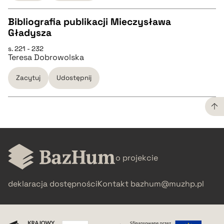
Bibliografia publikacji Mieczysława
BIBTEX
Gładysza
CZYSTY TEKST
s. 221 - 232
pobierz cytat
Teresa Dobrowolska
pobierz cytat
Zacytuj
Udostępnij
BIBTEX
pobierz cytat
CZYSTY TEKST
o projekcie
pobierz cytat
deklaracja dostępności
Kontakt
bazhum@muzhp.pl
BIBTEX
pobierz cytat