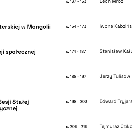
Lech Mróz
s. 137 - 153
erskiej w Mongolii
Iwona Kabziń
s. 154 - 173
ji społecznej
Stanisław Kał
s. 174 - 187
Jerzy Tulisow
s. 188 - 197
esji Stałej
Edward Tryjars
s. 198 - 203
ycznej
Tejmuraz Czik
s. 205 - 215