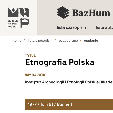
lista czasopism
lista au
home
lista czasopism
czasopismo
wydanie
Wielkość liter
TYTUŁ
Etnografia Polska
WYDAWCA
Instytut Archeologii i Etnologii Polskiej Akad
1977 / Tom 21 / Numer 1