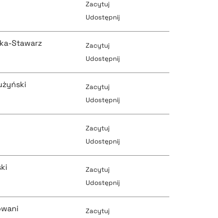
Zacytuj
pobierz cytat
Udostępnij
pobierz cytat
ska-Stawarz
Zacytuj
pobierz cytat
Udostępnij
pobierz cytat
użyński
Zacytuj
pobierz cytat
Udostępnij
pobierz cytat
Zacytuj
pobierz cytat
Udostępnij
pobierz cytat
ki
Zacytuj
pobierz cytat
Udostępnij
pobierz cytat
owani
Zacytuj
pobierz cytat