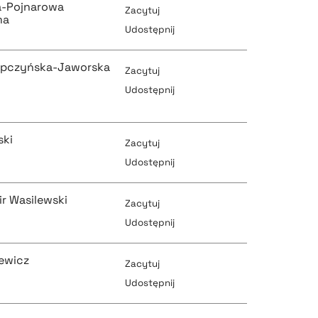
pobierz cytat
a-Pojnarowa
Zacytuj
ma
Udostępnij
pobierz cytat
opczyńska-Jaworska
Zacytuj
pobierz cytat
Udostępnij
pobierz cytat
ski
Zacytuj
pobierz cytat
Udostępnij
r Wasilewski
Zacytuj
pobierz cytat
pobierz cytat
Udostępnij
ewicz
Zacytuj
pobierz cytat
Udostępnij
pobierz cytat