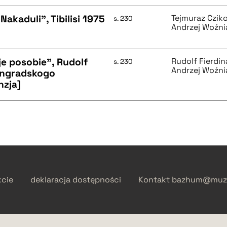
akaduli", Tibilisi 1975
Tejmuraz Czik
s. 230
Andrzej Woźni
je posobie", Rudolf
Rudolf Fierdi
s. 230
Andrzej Woźni
ningradskogo
nzja]
kcie
deklaracja dostępności
Kontakt
bazhum@muzh