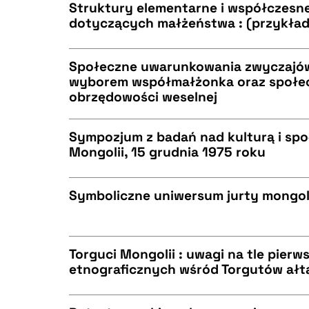
Struktury elementarne i współczesn
dotyczących małżeństwa : (przykład 
BIBTEX
CZYSTY TEKST
Społeczne uwarunkowania zwyczajów
wyborem współmałżonka oraz społec
obrzędowości weselnej
CZYSTY TEKST
BIBTEX
Sympozjum z badań nad kulturą i s
Mongolii, 15 grudnia 1975 roku
CZYSTY TEKST
BIBTEX
Symboliczne uniwersum jurty mongol
CZYSTY TEKST
BIBTEX
Torguci Mongolii : uwagi na tle pier
etnograficznych wśród Torgutów ałt
CZYSTY TEKST
BIBTEX