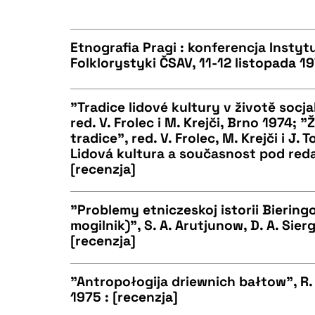
CZYSTY TEKST
BIBTEX
Etnografia Pragi : konferencja Instytu
Folklorystyki ČSAV, 11-12 listopada 1
CZYSTY TEKST
BIBTEX
"Tradice lidové kultury v životě socja
red. V. Frolec i M. Krejči, Brno 1974; "
tradice", red. V. Frolec, M. Krejči i J.
CZYSTY TEKST
Lidová kultura a současnost pod redak
BIBTEX
[recenzja]
"Problemy etniczeskoj istorii Biering
BIBTEX
mogilnik)", S. A. Arutjunow, D. A. Sie
[recenzja]
CZYSTY TEKST
"Antropołogija driewnich bałtow", R.
1975 : [recenzja]