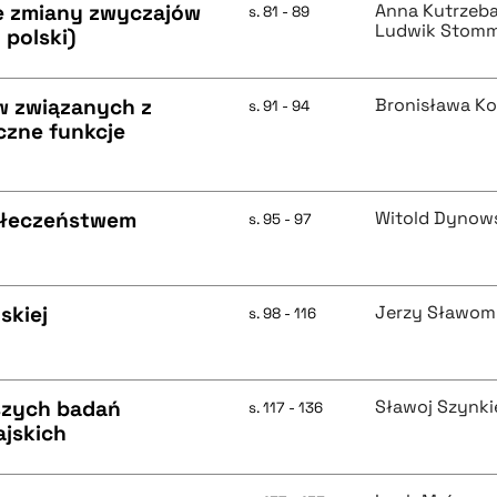
e zmiany zwyczajów
Anna Kutrzeb
s. 81 - 89
Ludwik Stom
polski)
 związanych z
Bronisława K
s. 91 - 94
zne funkcje
połeczeństwem
Witold Dynow
s. 95 - 97
skiej
Jerzy Sławomi
s. 98 - 116
wszych badań
Sławoj Szynki
s. 117 - 136
ajskich