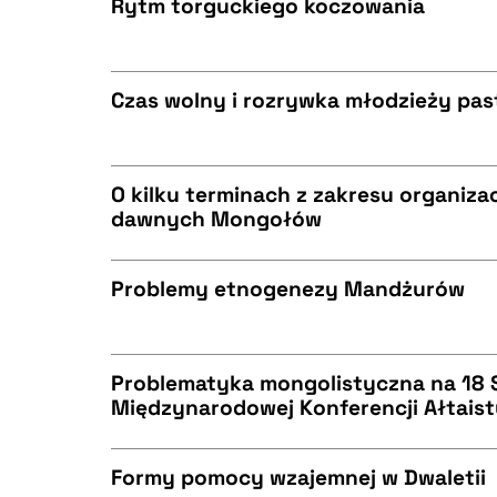
Rytm torguckiego koczowania
CZYSTY TEKST
BIBTEX
Czas wolny i rozrywka młodzieży past
CZYSTY TEKST
BIBTEX
O kilku terminach z zakresu organizac
dawnych Mongołów
CZYSTY TEKST
BIBTEX
Problemy etnogenezy Mandżurów
CZYSTY TEKST
BIBTEX
Problematyka mongolistyczna na 18 S
Międzynarodowej Konferencji Ałtaist
CZYSTY TEKST
BIBTEX
Formy pomocy wzajemnej w Dwaletii