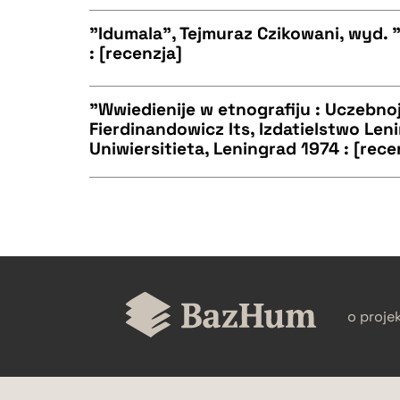
CZYSTY TEKST
BIBTEX
"Idumala", Tejmuraz Czikowani, wyd. "N
: [recenzja]
CZYSTY TEKST
BIBTEX
"Wwiedienije w etnografiju : Uczebno
Fierdinandowicz Its, Izdatielstwo Le
Uniwiersitieta, Leningrad 1974 : [rece
CZYSTY TEKST
BIBTEX
CZYSTY TEKST
BIBTEX
o proje
BIBTEX