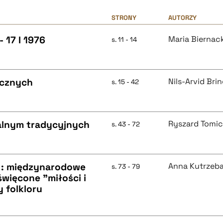
STRONY
AUTORZY
 17 I 1976
Maria Biernac
s. 11 - 14
icznych
Nils-Arvid Bri
s. 15 - 42
ualnym tradycyjnych
Ryszard Tomic
s. 43 - 72
h : międzynarodowe
Anna Kutrzeb
s. 73 - 79
więcone "miłości i
 folkloru