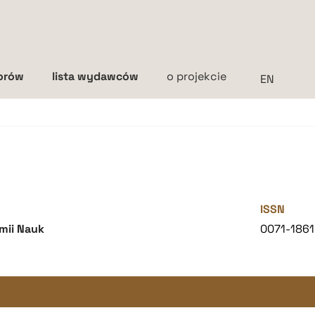
torów
lista wydawców
o projekcie
Interlinia
mała
średnia
duża
ISSN
emii Nauk
0071-1861