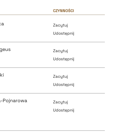
CZYNNOŚCI
ka
Zacytuj
Udostępnij
ngeus
Zacytuj
Udostępnij
ki
Zacytuj
pobierz cytat
Udostępnij
a-Pojnarowa
Zacytuj
pobierz cytat
Udostępnij
pobierz cytat
pobierz cytat