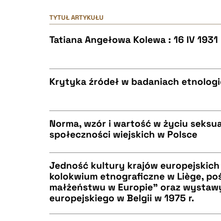
TYTUŁ ARTYKUŁU
Tatiana Angełowa Kolewa : 16 IV 1931 -
Krytyka źródeł w badaniach etnolog
CZYSTY TEKST
Norma, wzór i wartość w życiu seks
społeczności wiejskich w Polsce
CZYSTY TEKST
BIBTEX
Jedność kultury krajów europejskic
kolokwium etnograficzne w Liège, poś
małżeństwu w Europie" oraz wystawy
CZYSTY TEKST
europejskiego w Belgii w 1975 r.
BIBTEX