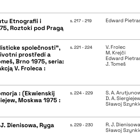
tu Etnografii i
Edward Pietra
s. 217 - 219
975, Roztoki pod Pragą
listicke společnosti",
V. Frolec
s. 221 - 224
M. Krejči
Životní prostředí a
Edward Pietra
 Tomeš, Brno 1975, seria:
J. Tomeš
cją V. Froleca :
omorja : (Ekwienskij
S. A. Arutjuno
s. 224 - 229
D. A. Siergieje
rgiejew, Moskwa 1975 :
Sławoj Szynki
 J. Dienisowa, Ryga
R. J. Dienisow
s. 229 - 230
Sławoj Szynki