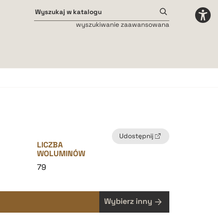
wyszukiwanie zaawansowana
Odstępy międzyliterowe
małe
średnie
duże
Udostępnij
LICZBA
WOLUMINÓW
79
Wybierz inny