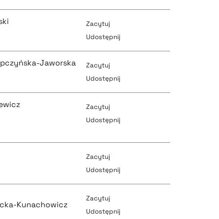
ski
Zacytuj
pobierz cytat
Udostępnij
pobierz cytat
opczyńska-Jaworska
Zacytuj
pobierz cytat
Udostępnij
pobierz cytat
ewicz
Zacytuj
pobierz cytat
Udostępnij
pobierz cytat
pobierz cytat
Zacytuj
pobierz cytat
Udostępnij
Zacytuj
pobierz cytat
ycka-Kunachowicz
pobierz cytat
Udostępnij