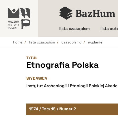
lista czasopism
lista au
home
lista czasopism
czasopismo
wydanie
Wielkość liter
TYTUŁ
Etnografia Polska
WYDAWCA
Instytut Archeologii i Etnologii Polskiej Akad
1974 / Tom 18 / Numer 2