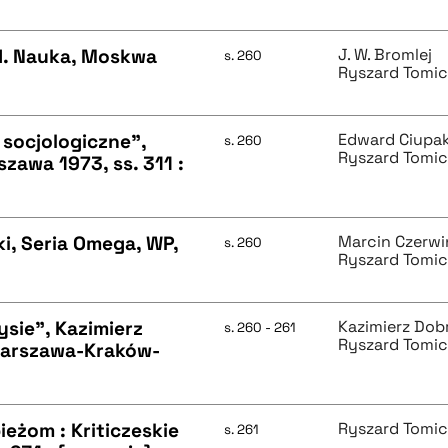
Izd. Nauka, Moskwa
J. W. Bromlej
s. 260
Ryszard Tomic
 socjologiczne",
Edward Ciupa
s. 260
Ryszard Tomic
zawa 1973, ss. 311 :
ki, Seria Omega, WP,
Marcin Czerwi
s. 260
Ryszard Tomic
sie", Kazimierz
Kazimierz Dob
s. 260 - 261
Ryszard Tomic
Warszawa-Kraków-
ieżom : Kriticzeskie
Ryszard Tomic
s. 261