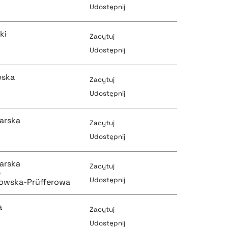
Udostępnij
pobierz cytat
ki
Zacytuj
pobierz cytat
Udostępnij
pobierz cytat
wska
Zacytuj
pobierz cytat
Udostępnij
pobierz cytat
arska
Zacytuj
pobierz cytat
Udostępnij
pobierz cytat
arska
Zacytuj
pobierz cytat
e
Udostępnij
pobierz cytat
rowska-Prüfferowa
a
Zacytuj
pobierz cytat
Udostępnij
pobierz cytat