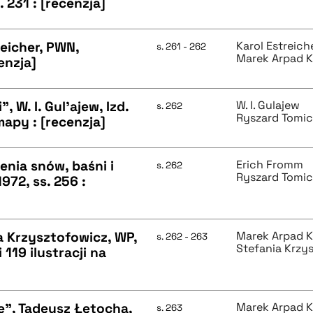
 231 : [recenzja]
reicher, PWN,
Karol Estreich
s. 261 - 262
Marek Arpad K
enzja]
, W. I. Gul'ajew, Izd.
W. I. Gulajew
s. 262
Ryszard Tomic
mapy : [recenzja]
nia snów, baśni i
Erich Fromm
s. 262
Ryszard Tomic
972, ss. 256 :
a Krzysztofowicz, WP,
Marek Arpad K
s. 262 - 263
Stefania Krzy
119 ilustracji na
ce", Tadeusz Łętocha,
Marek Arpad K
s. 263