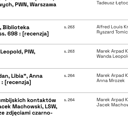
Tadeusz Łęto
owych, PWN, Warszawa
, Biblioteka
Alfred Louis K
s. 263
Ryszard Tomic
s. 698 : [recenzja]
 Leopold, PIW,
Marek Arpad K
s. 263
Wanda Leopol
dan, Libia", Anna
Marek Arpad K
s. 264
Anna Mrozek
: [recenzja]
umbijskich kontaktów
Marek Arpad K
s. 264
Jacek Macho
acek Machowski, LSW,
ze zdjęciami czarno-