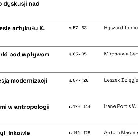
 dyskusji nad
esie artykułu K.
Ryszard Tomic
s. 57 - 63
orki pod wpływem
Mirosława Cec
s. 65 - 85
sją modernizacji
Leszek Dzięgie
s. 87 - 128
mi w antropologii
Irene Portis W
s. 129 - 144
yli Inkowie
Antoni Macier
s. 145 - 178