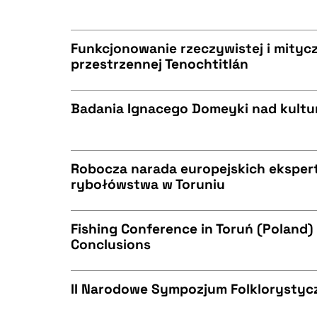
CZYSTY TEKST
BIBTEX
Funkcjonowanie rzeczywistej i mityc
przestrzennej Tenochtitlán
CZYSTY TEKST
BIBTEX
Badania Ignacego Domeyki nad kult
CZYSTY TEKST
BIBTEX
Robocza narada europejskich eksper
rybołówstwa w Toruniu
CZYSTY TEKST
BIBTEX
Fishing Conference in Toruń (Poland)
Conclusions
CZYSTY TEKST
BIBTEX
II Narodowe Sympozjum Folklorystycz