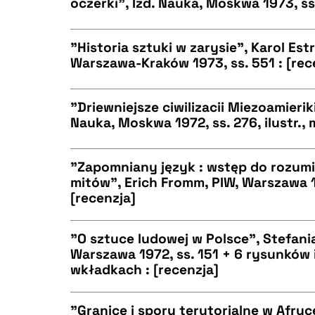
oczerki", Izd. Nauka, Moskwa 1973, ss.
CZYSTY TEKST
BIBTEX
"Historia sztuki w zarysie", Karol Est
Warszawa-Kraków 1973, ss. 551 : [rec
CZYSTY TEKST
BIBTEX
"Driewniejsze ciwilizacii Miezoamieriki"
Nauka, Moskwa 1972, ss. 276, ilustr., 
CZYSTY TEKST
BIBTEX
"Zapomniany język : wstęp do rozumie
mitów", Erich Fromm, PIW, Warszawa 1
[recenzja]
CZYSTY TEKST
BIBTEX
"O sztuce ludowej w Polsce", Stefani
Warszawa 1972, ss. 151 + 6 rysunków i 
wkładkach : [recenzja]
CZYSTY TEKST
BIBTEX
"Granice i spory terytorialne w Afry