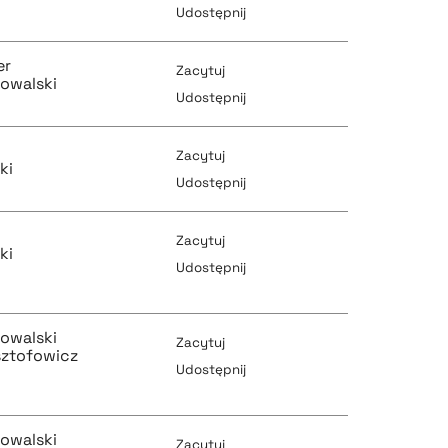
Udostępnij
er
Zacytuj
pobierz cytat
owalski
pobierz cytat
Udostępnij
Zacytuj
pobierz cytat
ki
Udostępnij
pobierz cytat
Zacytuj
pobierz cytat
ki
Udostępnij
pobierz cytat
pobierz cytat
owalski
Zacytuj
sztofowicz
pobierz cytat
Udostępnij
pobierz cytat
owalski
pobierz cytat
Zacytuj