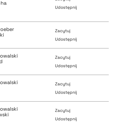
cha
Udostępnij
pobierz cytat
roeber
pobierz cytat
Zacytuj
ki
Udostępnij
owalski
Zacytuj
pobierz cytat
d
pobierz cytat
Udostępnij
owalski
Zacytuj
pobierz cytat
Udostępnij
pobierz cytat
owalski
Zacytuj
pobierz cytat
wski
Udostępnij
pobierz cytat
pobierz cytat