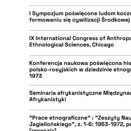
CZYSTY TEKST
BIBTEX
I Sympozjum poświęcone ludom koczow
formowaniu się cywilizacji Środkowej 
CZYSTY TEKST
BIBTEX
IX International Congress of Anthrop
Ethnological Sciences, Chicago
CZYSTY TEKST
BIBTEX
Konferencja naukowa poświęcona his
polsko-rosyjskich w dziedzinie etnogr
1973
CZYSTY TEKST
BIBTEX
Seminaria afrykanistyczne Międzyna
Afrykanistyki
CZYSTY TEKST
BIBTEX
"Prace etnograficzne" : "Zeszyty N
Jagiellońskiego", z. 1-6: 1963-1972, p
[recenzja]