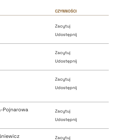
CZYNNOŚCI
Zacytuj
Udostępnij
Zacytuj
Udostępnij
Zacytuj
pobierz cytat
Udostępnij
pobierz cytat
a-Pojnarowa
Zacytuj
pobierz cytat
Udostępnij
śniewicz
Zacytuj
pobierz cytat