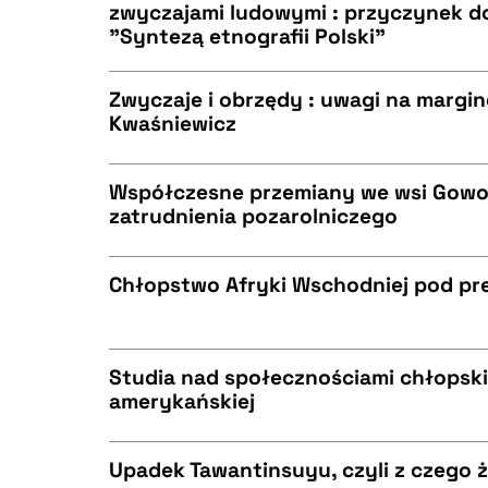
zwyczajami ludowymi : przyczynek do
"Syntezą etnografii Polski"
CZYSTY TEKST
BIBTEX
Zwyczaje i obrzędy : uwagi na margin
Kwaśniewicz
CZYSTY TEKST
BIBTEX
Współczesne przemiany we wsi Gow
zatrudnienia pozarolniczego
CZYSTY TEKST
BIBTEX
Chłopstwo Afryki Wschodniej pod pre
CZYSTY TEKST
BIBTEX
Studia nad społecznościami chłopski
amerykańskiej
CZYSTY TEKST
BIBTEX
Upadek Tawantinsuyu, czyli z czego ż