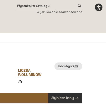
wyszukiwanie zaawansowana
Odstępy międzyliterowe
małe
średnie
duże
Udostępnij
LICZBA
WOLUMINÓW
79
Wybierz inny