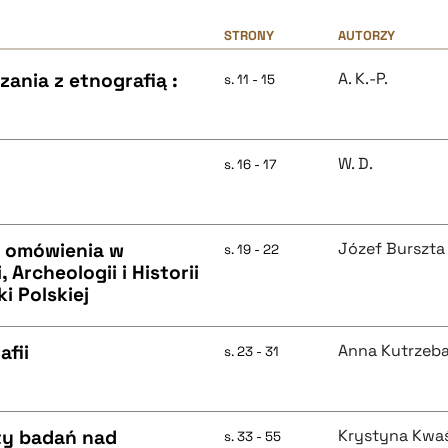
STRONY
AUTORZY
ania z etnografią :
A. K.-P.
s. 11 - 15
W. D.
s. 16 - 17
o omówienia w
Józef Burszta
s. 19 - 22
 Archeologii i Historii
i Polskiej
fii
Anna Kutrzeb
s. 23 - 31
ty badań nad
Krystyna Kwa
s. 33 - 55