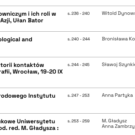
niczym i ich roli w
Witold Dynow
s. 236 - 240
Azji, Ułan Bator
ological and
Bronisława K
s. 240 - 244
torii kontaktów
Sławoj Szynki
s. 244 - 245
afii, Wrocław, 19-20 IX
rodowego Instytutu
Anna Partyka
s. 247 - 253
aukowe Uniwersytetu
M. Gładysz
s. 253 - 259
Anna Zambrz
od. red. M. Gładysza :