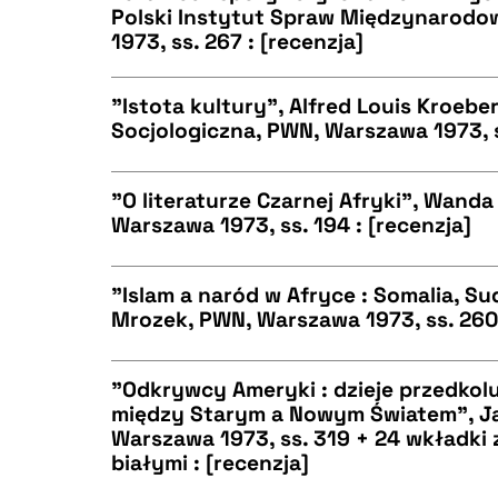
Polski Instytut Spraw Międzynarod
1973, ss. 267 : [recenzja]
CZYSTY TEKST
BIBTEX
"Istota kultury", Alfred Louis Kroeber
Socjologiczna, PWN, Warszawa 1973, s
CZYSTY TEKST
BIBTEX
"O literaturze Czarnej Afryki", Wanda
Warszawa 1973, ss. 194 : [recenzja]
CZYSTY TEKST
BIBTEX
"Islam a naród w Afryce : Somalia, Su
Mrozek, PWN, Warszawa 1973, ss. 260 
CZYSTY TEKST
BIBTEX
"Odkrywcy Ameryki : dzieje przedkol
między Starym a Nowym Światem", J
Warszawa 1973, ss. 319 + 24 wkładki 
CZYSTY TEKST
białymi : [recenzja]
BIBTEX