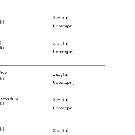
pobierz cytat
Zacytuj
ki
pobierz cytat
Udostępnij
k
Zacytuj
pobierz cytat
ki
pobierz cytat
Udostępnij
pobierz cytat
ński
Zacytuj
ki
pobierz cytat
Udostępnij
rowolski
Zacytuj
pobierz cytat
ki
pobierz cytat
Udostępnij
pobierz cytat
ki
Zacytuj
pobierz cytat