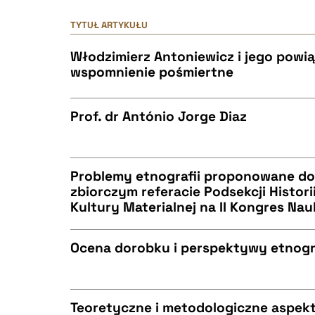
TYTUŁ ARTYKUŁU
Włodzimierz Antoniewicz i jego powiąz
wspomnienie pośmiertne
Prof. dr António Jorge Diaz
CZYSTY TEKST
Problemy etnografii proponowane d
zbiorczym referacie Podsekcji Historii,
Kultury Materialnej na II Kongres Nauk
CZYSTY TEKST
BIBTEX
Ocena dorobku i perspektywy etnogra
CZYSTY TEKST
BIBTEX
Teoretyczne i metodologiczne aspek