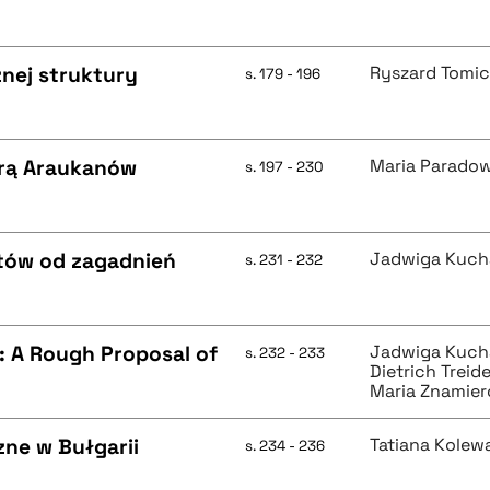
znej struktury
Ryszard Tomic
s. 179 - 196
urą Araukanów
Maria Parado
s. 197 - 230
tów od zagadnień
Jadwiga Kuch
s. 231 - 232
 : A Rough Proposal of
Jadwiga Kuch
s. 232 - 233
Dietrich Treid
Maria Znamie
ne w Bułgarii
Tatiana Kolew
s. 234 - 236