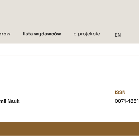
torów
lista wydawców
o projekcie
Interlinia
mała
średnia
duża
ISSN
emii Nauk
0071-1861