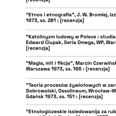
CZYSTY TEKST
BIBTEX
"Etnos i etnografia", J. W. Bromlej, 
1973, ss. 281 : [recenzja]
CZYSTY TEKST
BIBTEX
"Katolicyzm ludowy w Polsce : studia
Edward Ciupak, Seria Omega, WP, Wars
[recenzja]
CZYSTY TEKST
BIBTEX
"Magia, mit i fikcja", Marcin Czerwińs
Warszawa 1973, ss. 166 : [recenzja]
CZYSTY TEKST
BIBTEX
"Teoria procesów żywiołowych w zary
Dobrowolski, Ossolineum, Wrocław-
Gdańsk 1973, ss. 151 : [recenzja]
CZYSTY TEKST
BIBTEX
"Etnologiczeskie issledowanija za rub