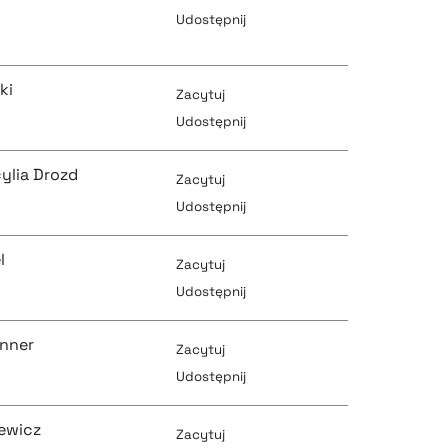
pobierz cytat
Udostępnij
pobierz cytat
ki
Zacytuj
pobierz cytat
Udostępnij
ylia Drozd
Zacytuj
pobierz cytat
pobierz cytat
Udostępnij
l
Zacytuj
pobierz cytat
Udostępnij
pobierz cytat
inner
Zacytuj
pobierz cytat
Udostępnij
pobierz cytat
ewicz
Zacytuj
pobierz cytat