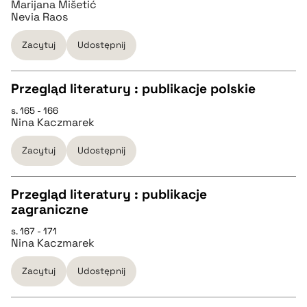
Marijana Mišetić
Nevia Raos
pobierz cytat
Zacytuj
Udostępnij
Przegląd literatury : publikacje polskie
s. 165 - 166
CZYSTY TEKST
Nina Kaczmarek
Zacytuj
Udostępnij
pobierz cytat
Przegląd literatury : publikacje
BIBTEX
zagraniczne
CZYSTY TEKST
s. 167 - 171
pobierz cytat
Nina Kaczmarek
pobierz cytat
Zacytuj
Udostępnij
BIBTEX