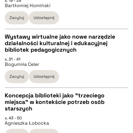
s. 19 - 29
Bartłomiej Homiński
pobierz cytat
Zacytuj
Udostępnij
BIBTEX
Wystawy wirtualne jako nowe narzędzie
pobierz cytat
działalności kulturalnej i edukacyjnej
CZYSTY TEKST
bibliotek pedagogicznych
s. 31 - 41
Bogumiła Celer
pobierz cytat
Zacytuj
Udostępnij
BIBTEX
Koncepcja biblioteki jako "trzeciego
pobierz cytat
miejsca" w kontekście potrzeb osób
CZYSTY TEKST
starszych
s. 43 - 50
Agnieszka Łobocka
pobierz cytat