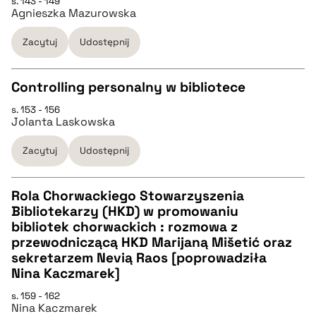
s. 143 - 149
pobierz cytat
CZYSTY TEKST
Agnieszka Mazurowska
Zacytuj
Udostępnij
pobierz cytat
Controlling personalny w bibliotece
BIBTEX
s. 153 - 156
CZYSTY TEKST
Jolanta Laskowska
pobierz cytat
Zacytuj
Udostępnij
pobierz cytat
Rola Chorwackiego Stowarzyszenia
BIBTEX
Bibliotekarzy (HKD) w promowaniu
CZYSTY TEKST
bibliotek chorwackich : rozmowa z
pobierz cytat
przewodniczącą HKD Marijaną Mišetić oraz
sekretarzem Nevią Raos [poprowadziła
pobierz cytat
Nina Kaczmarek]
s. 159 - 162
BIBTEX
Nina Kaczmarek