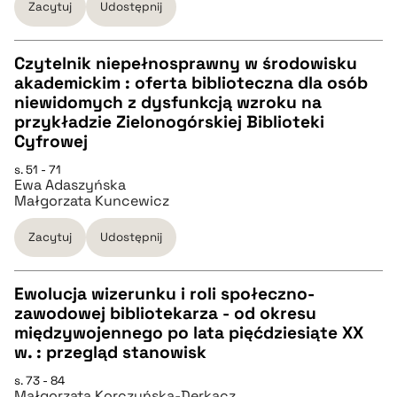
Zacytuj
Udostępnij
BIBTEX
Czytelnik niepełnosprawny w środowisku
pobierz cytat
akademickim : oferta biblioteczna dla osób
CZYSTY TEKST
niewidomych z dysfunkcją wzroku na
przykładzie Zielonogórskiej Biblioteki
Cyfrowej
pobierz cytat
s. 51 - 71
Ewa Adaszyńska
Małgorzata Kuncewicz
BIBTEX
Zacytuj
Udostępnij
pobierz cytat
Ewolucja wizerunku i roli społeczno-
zawodowej bibliotekarza - od okresu
CZYSTY TEKST
międzywojennego po lata pięćdziesiąte XX
w. : przegląd stanowisk
pobierz cytat
s. 73 - 84
Małgorzata Korczyńska-Derkacz