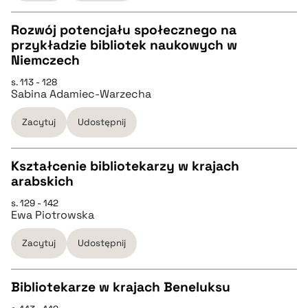
BIBTEX
Rozwój potencjału społecznego na
przykładzie bibliotek naukowych w
pobierz cytat
CZYSTY TEKST
Niemczech
s. 113 - 128
Sabina Adamiec-Warzecha
pobierz cytat
Zacytuj
Udostępnij
BIBTEX
Kształcenie bibliotekarzy w krajach
pobierz cytat
arabskich
CZYSTY TEKST
s. 129 - 142
Ewa Piotrowska
pobierz cytat
Zacytuj
Udostępnij
BIBTEX
Bibliotekarze w krajach Beneluksu