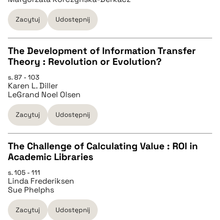
BIBTEX
Zacytuj
Udostępnij
pobierz cytat
The Development of Information Transfer
Theory : Revolution or Evolution?
CZYSTY TEKST
s. 87 - 103
Karen L. Diller
LeGrand Noel Olsen
pobierz cytat
Zacytuj
Udostępnij
BIBTEX
The Challenge of Calculating Value : ROI in
Academic Libraries
pobierz cytat
CZYSTY TEKST
s. 105 - 111
Linda Frederiksen
Sue Phelphs
pobierz cytat
Zacytuj
Udostępnij