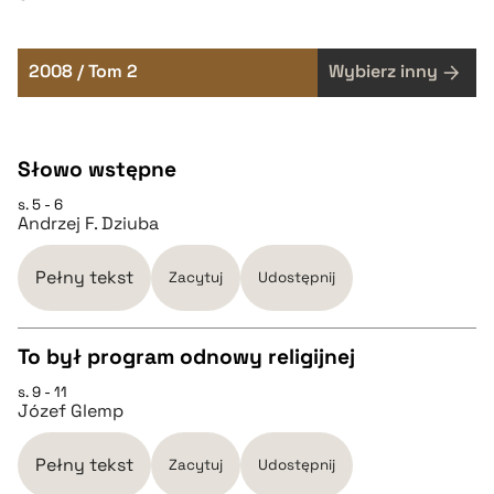
2008 / Tom 2
Wybierz inny
Słowo wstępne
s. 5 - 6
Andrzej F. Dziuba
Pełny tekst
Zacytuj
Udostępnij
To był program odnowy religijnej
s. 9 - 11
CZYSTY TEKST
Józef Glemp
pobierz cytat
Pełny tekst
Zacytuj
Udostępnij