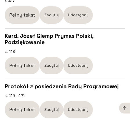
s. 417
pobierz cytat
Pełny tekst
Zacytuj
Udostępnij
BIBTEX
Kard. Józef Glemp Prymas Polski,
Podziękowanie
CZYSTY TEKST
pobierz cytat
s. 418
pobierz cytat
Pełny tekst
Zacytuj
Udostępnij
BIBTEX
Protokół z posiedzenia Rady Programowej
s. 419 - 421
CZYSTY TEKST
pobierz cytat
Pełny tekst
Zacytuj
Udostępnij
pobierz cytat