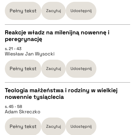
pobierz cytat
Pełny tekst
Zacytuj
Udostępnij
BIBTEX
Reakcje władz na milenijną nowennę i
peregrynację
CZYSTY TEKST
pobierz cytat
s. 21 - 43
Wiesław Jan Wysocki
pobierz cytat
Pełny tekst
Zacytuj
Udostępnij
BIBTEX
Teologia małżeństwa i rodziny w wielkiej
nowennie tysiąclecia
pobierz cytat
CZYSTY TEKST
s. 45 - 58
Adam Skreczko
pobierz cytat
Pełny tekst
Zacytuj
Udostępnij