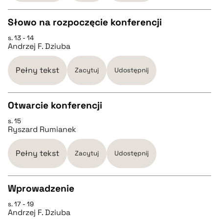
BIBTEX
Słowo na rozpoczęcie konferencji
s. 13 - 14
CZYSTY TEKST
pobierz cytat
Andrzej F. Dziuba
pobierz cytat
Pełny tekst
Zacytuj
Udostępnij
BIBTEX
Otwarcie konferencji
s. 15
CZYSTY TEKST
pobierz cytat
Ryszard Rumianek
pobierz cytat
Pełny tekst
Zacytuj
Udostępnij
BIBTEX
Wprowadzenie
s. 17 - 19
CZYSTY TEKST
pobierz cytat
Andrzej F. Dziuba