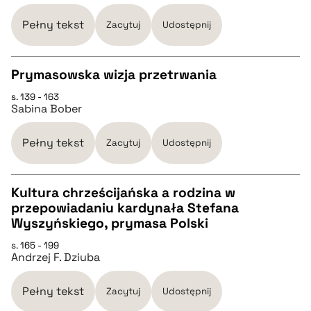
Pełny tekst
Zacytuj
Udostępnij
BIBTEX
Prymasowska wizja przetrwania
pobierz cytat
s. 139 - 163
CZYSTY TEKST
Sabina Bober
pobierz cytat
Pełny tekst
Zacytuj
Udostępnij
BIBTEX
Kultura chrześcijańska a rodzina w
przepowiadaniu kardynała Stefana
CZYSTY TEKST
Wyszyńskiego, prymasa Polski
pobierz cytat
s. 165 - 199
Andrzej F. Dziuba
pobierz cytat
Pełny tekst
Zacytuj
Udostępnij
BIBTEX