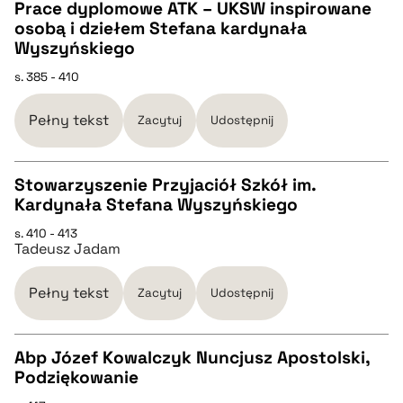
Prace dyplomowe ATK – UKSW inspirowane
osobą i dziełem Stefana kardynała
CZYSTY TEKST
Wyszyńskiego
s. 385 - 410
pobierz cytat
Pełny tekst
Zacytuj
Udostępnij
BIBTEX
Stowarzyszenie Przyjaciół Szkół im.
pobierz cytat
Kardynała Stefana Wyszyńskiego
CZYSTY TEKST
s. 410 - 413
Tadeusz Jadam
pobierz cytat
Pełny tekst
Zacytuj
Udostępnij
BIBTEX
Abp Józef Kowalczyk Nuncjusz Apostolski,
Podziękowanie
pobierz cytat
CZYSTY TEKST