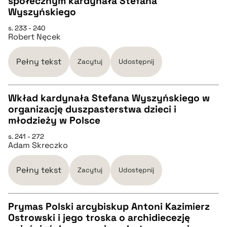
społecznym kardynała Stefana
pobierz cytat
CZYSTY TEKST
Wyszyńskiego
s. 233 - 240
Robert Nęcek
pobierz cytat
Pełny tekst
Zacytuj
Udostępnij
BIBTEX
Wkład kardynała Stefana Wyszyńskiego w
pobierz cytat
organizację duszpasterstwa dzieci i
CZYSTY TEKST
młodzieży w Polsce
s. 241 - 272
Adam Skreczko
pobierz cytat
Pełny tekst
Zacytuj
Udostępnij
BIBTEX
Prymas Polski arcybiskup Antoni Kazimierz
pobierz cytat
Ostrowski i jego troska o archidiecezję
CZYSTY TEKST