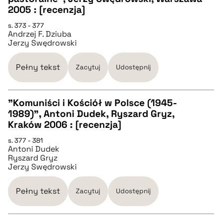
2005 : [recenzja]
pobierz cytat
s. 373 - 377
Andrzej F. Dziuba
Jerzy Swędrowski
BIBTEX
Pełny tekst
Zacytuj
Udostępnij
pobierz cytat
"Komuniści i Kościół w Polsce (1945-
1989)", Antoni Dudek, Ryszard Gryz,
CZYSTY TEKST
Kraków 2006 : [recenzja]
s. 377 - 381
Antoni Dudek
pobierz cytat
Ryszard Gryz
Jerzy Swędrowski
BIBTEX
Pełny tekst
Zacytuj
Udostępnij
pobierz cytat