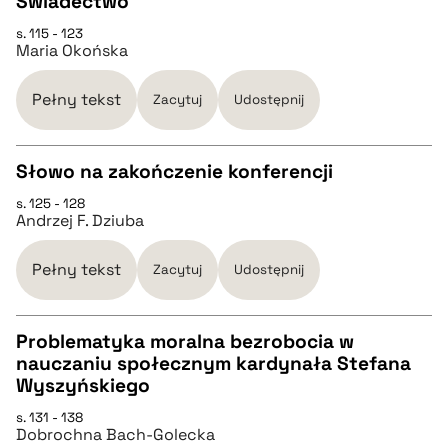
Świadectwo
pobierz cytat
s. 115 - 123
CZYSTY TEKST
Maria Okońska
pobierz cytat
Pełny tekst
Zacytuj
Udostępnij
BIBTEX
Słowo na zakończenie konferencji
s. 125 - 128
CZYSTY TEKST
pobierz cytat
Andrzej F. Dziuba
pobierz cytat
Pełny tekst
Zacytuj
Udostępnij
BIBTEX
Problematyka moralna bezrobocia w
nauczaniu społecznym kardynała Stefana
CZYSTY TEKST
Wyszyńskiego
pobierz cytat
s. 131 - 138
Dobrochna Bach-Golecka
pobierz cytat