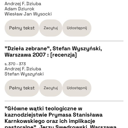
Andrzej F. Dziuba
Adam Dziurok
Wiesław Jan Wysocki
BIBTEX
Pełny tekst
Zacytuj
Udostępnij
pobierz cytat
"Dzieła zebrane", Stefan Wyszyński,
Warszawa 2007 : [recenzja]
CZYSTY TEKST
s. 370 - 373
Andrzej F. Dziuba
Stefan Wyszyński
pobierz cytat
Pełny tekst
Zacytuj
Udostępnij
BIBTEX
"Główne wątki teologiczne w
pobierz cytat
kaznodziejstwie Prymasa Stanisława
CZYSTY TEKST
Karnkowskiego oraz ich implikacje
pastoralne", Jerzy Swędrowski, Warszawa