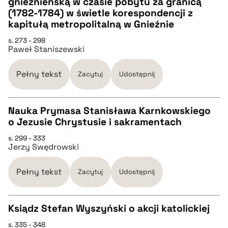
gnieźnieńską w czasie pobytu za granicą
(1782-1784) w świetle korespondencji z
kapitułą metropolitalną w Gnieźnie
pobierz cytat
s. 273 - 298
Paweł Staniszewski
BIBTEX
Pełny tekst
Zacytuj
Udostępnij
pobierz cytat
Nauka Prymasa Stanisława Karnkowskiego
o Jezusie Chrystusie i sakramentach
CZYSTY TEKST
s. 299 - 333
Jerzy Swędrowski
pobierz cytat
Pełny tekst
Zacytuj
Udostępnij
BIBTEX
Ksiądz Stefan Wyszyński o akcji katolickiej
pobierz cytat
s. 335 - 348