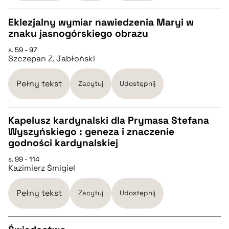
BIBTEX
Eklezjalny wymiar nawiedzenia Maryi w
znaku jasnogórskiego obrazu
pobierz cytat
CZYSTY TEKST
s. 59 - 97
Szczepan Z. Jabłoński
pobierz cytat
Pełny tekst
Zacytuj
Udostępnij
BIBTEX
Kapelusz kardynalski dla Prymasa Stefana
Wyszyńskiego : geneza i znaczenie
pobierz cytat
CZYSTY TEKST
godności kardynalskiej
s. 99 - 114
Kazimierz Śmigiel
pobierz cytat
Pełny tekst
Zacytuj
Udostępnij
BIBTEX