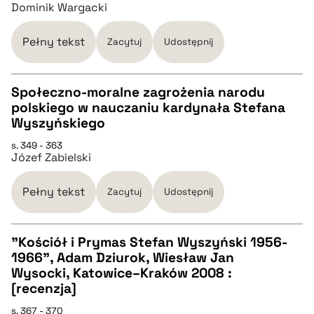
CZYSTY TEKST
Dominik Wargacki
pobierz cytat
Pełny tekst
Zacytuj
Udostępnij
BIBTEX
Społeczno-moralne zagrożenia narodu
polskiego w nauczaniu kardynała Stefana
CZYSTY TEKST
Wyszyńskiego
pobierz cytat
s. 349 - 363
Józef Zabielski
pobierz cytat
Pełny tekst
Zacytuj
Udostępnij
BIBTEX
"Kościół i Prymas Stefan Wyszyński 1956-
pobierz cytat
1966", Adam Dziurok, Wiesław Jan
CZYSTY TEKST
Wysocki, Katowice–Kraków 2008 :
[recenzja]
pobierz cytat
s. 367 - 370