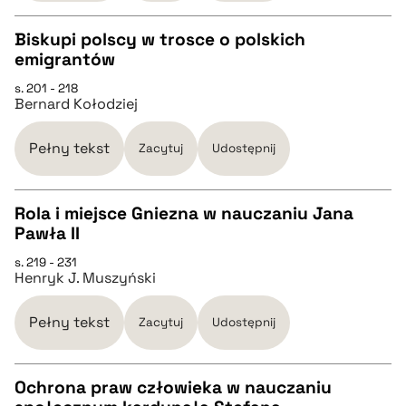
Biskupi polscy w trosce o polskich
pobierz cytat
emigrantów
CZYSTY TEKST
s. 201 - 218
Bernard Kołodziej
pobierz cytat
Pełny tekst
Zacytuj
Udostępnij
BIBTEX
Rola i miejsce Gniezna w nauczaniu Jana
Pawła II
pobierz cytat
CZYSTY TEKST
s. 219 - 231
Henryk J. Muszyński
pobierz cytat
Pełny tekst
Zacytuj
Udostępnij
BIBTEX
Ochrona praw człowieka w nauczaniu