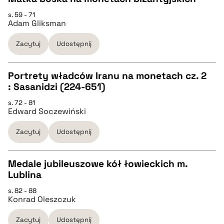
s. 59 - 71
pobierz cytat
CZYSTY TEKST
Adam Gliksman
Zacytuj
Udostępnij
pobierz cytat
Portrety władców Iranu na monetach cz. 2
BIBTEX
: Sasanidzi (224-651)
CZYSTY TEKST
s. 72 - 81
pobierz cytat
Edward Soczewiński
pobierz cytat
Zacytuj
Udostępnij
BIBTEX
Medale jubileuszowe kół łowieckich m.
Lublina
pobierz cytat
CZYSTY TEKST
s. 82 - 88
Konrad Oleszczuk
pobierz cytat
Zacytuj
Udostępnij