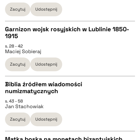
pobierz cytat
Zacytuj
Udostępnij
BIBTEX
Garnizon wojsk rosyjskich w Lublinie 1850-
1915
pobierz cytat
CZYSTY TEKST
s. 28 - 42
Maciej Sobieraj
pobierz cytat
Zacytuj
Udostępnij
BIBTEX
Biblia źródłem wiadomości
numizmatycznych
pobierz cytat
CZYSTY TEKST
s. 43 - 58
Jan Stachowiak
pobierz cytat
Zacytuj
Udostępnij
BIBTEX
Matka boska na monetach bizantyjskich