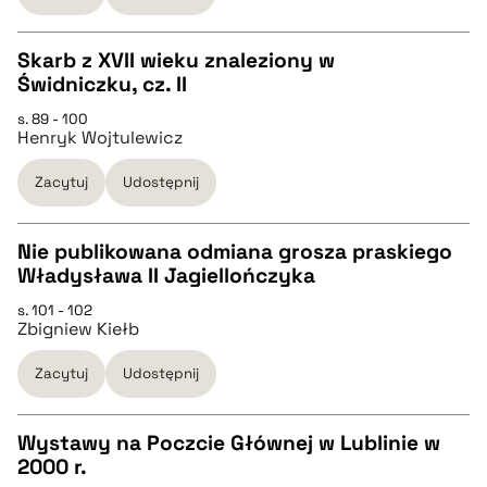
BIBTEX
Skarb z XVII wieku znaleziony w
Świdniczku, cz. II
pobierz cytat
CZYSTY TEKST
s. 89 - 100
Henryk Wojtulewicz
pobierz cytat
Zacytuj
Udostępnij
BIBTEX
Nie publikowana odmiana grosza praskiego
Władysława II Jagiellończyka
pobierz cytat
CZYSTY TEKST
s. 101 - 102
Zbigniew Kiełb
pobierz cytat
Zacytuj
Udostępnij
BIBTEX
Wystawy na Poczcie Głównej w Lublinie w
2000 r.
pobierz cytat
CZYSTY TEKST