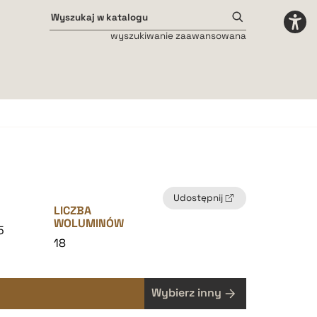
wyszukiwanie zaawansowana
Odstępy międzyliterowe
małe
średnie
duże
Udostępnij
LICZBA
WOLUMINÓW
5
18
Wybierz inny