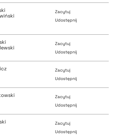
ski
Zacytuj
pobierz cytat
wiński
Udostępnij
pobierz cytat
pobierz cytat
ski
Zacytuj
lewski
pobierz cytat
Udostępnij
icz
Zacytuj
pobierz cytat
pobierz cytat
Udostępnij
kowski
Zacytuj
pobierz cytat
Udostępnij
pobierz cytat
ski
Zacytuj
pobierz cytat
Udostępnij
pobierz cytat