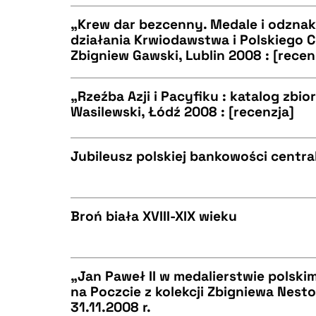
CZYSTY TEKST
BIBTEX
„Krew dar bezcenny. Medale i odznaki
działania Krwiodawstwa i Polskiego 
Zbigniew Gawski, Lublin 2008 : [recen
CZYSTY TEKST
BIBTEX
„Rzeźba Azji i Pacyfiku : katalog zbi
Wasilewski, Łódź 2008 : [recenzja]
CZYSTY TEKST
BIBTEX
Jubileusz polskiej bankowości centra
CZYSTY TEKST
BIBTEX
Broń biała XVIII-XIX wieku
CZYSTY TEKST
BIBTEX
„Jan Paweł II w medalierstwie polskim
na Poczcie z kolekcji Zbigniewa Nest
31.11.2008 r.
CZYSTY TEKST