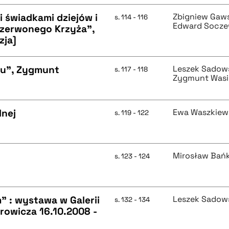
 świadkami dziejów i
Zbigniew Gaw
s. 114 - 116
Edward Socze
Czerwonego Krzyża",
zja]
oru", Zygmunt
Leszek Sadow
s. 117 - 118
Zygmunt Wasi
lnej
Ewa Waszkiew
s. 119 - 122
Mirosław Bań
s. 123 - 124
" : wystawa w Galerii
Leszek Sadow
s. 132 - 134
orowicza 16.10.2008 -