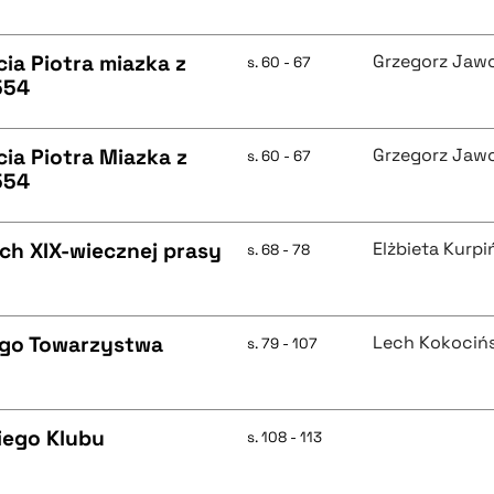
ia Piotra miazka z
Grzegorz Jaw
s. 60 - 67
554
ia Piotra Miazka z
Grzegorz Jaw
s. 60 - 67
554
ch XIX-wiecznej prasy
Elżbieta Kurpi
s. 68 - 78
ego Towarzystwa
Lech Kokocińs
s. 79 - 107
iego Klubu
s. 108 - 113