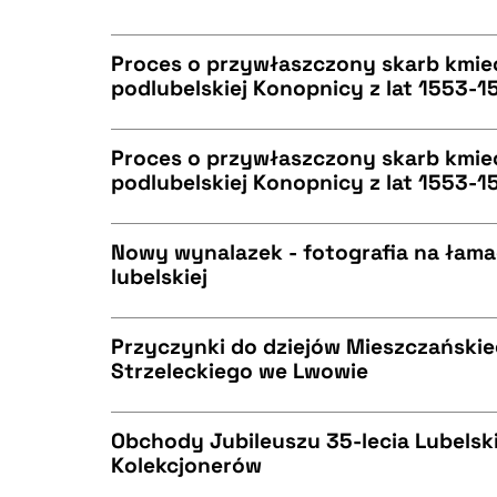
CZYSTY TEKST
BIBTEX
Proces o przywłaszczony skarb kmiec
podlubelskiej Konopnicy z lat 1553-1
CZYSTY TEKST
BIBTEX
Proces o przywłaszczony skarb kmiec
podlubelskiej Konopnicy z lat 1553-1
CZYSTY TEKST
BIBTEX
Nowy wynalazek - fotografia na łama
lubelskiej
CZYSTY TEKST
BIBTEX
Przyczynki do dziejów Mieszczański
Strzeleckiego we Lwowie
CZYSTY TEKST
BIBTEX
Obchody Jubileuszu 35-lecia Lubelsk
Kolekcjonerów