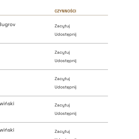
CZYNNOŚCI
 Bugrov
Zacytuj
Udostępnij
Zacytuj
Udostępnij
Zacytuj
pobierz cytat
Udostępnij
wiński
Zacytuj
pobierz cytat
Udostępnij
pobierz cytat
wiński
Zacytuj
pobierz cytat