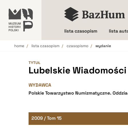
lista czasopism
lista au
home
lista czasopism
czasopismo
wydanie
Wielkość liter
TYTUŁ
Lubelskie Wiadomośc
WYDAWCA
Polskie Towarzystwo Numizmatyczne. Oddział
2009 / Tom 15