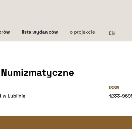
torów
lista wydawców
o projekcie
Interlinia
mała
średnia
duża
i Numizmatyczne
ISSN
 w Lublinie
1233-969