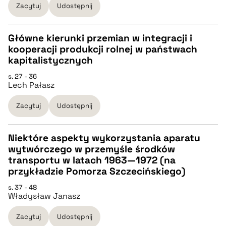
Zacytuj
Udostępnij
BIBTEX
Główne kierunki przemian w integracji i
kooperacji produkcji rolnej w państwach
pobierz cytat
CZYSTY TEKST
kapitalistycznych
s. 27 - 36
Lech Pałasz
pobierz cytat
Zacytuj
Udostępnij
BIBTEX
Niektóre aspekty wykorzystania aparatu
pobierz cytat
wytwórczego w przemyśle środków
CZYSTY TEKST
transportu w latach 1963—1972 (na
przykładzie Pomorza Szczecińskiego)
pobierz cytat
s. 37 - 48
Władysław Janasz
BIBTEX
Zacytuj
Udostępnij