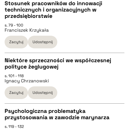
Stosunek pracowników do innowacji
technicznych i organizacyjnych w
pobierz cytat
CZYSTY TEKST
przedsiębiorstwie
s. 79 - 100
Franciszek Krzykała
pobierz cytat
Zacytuj
Udostępnij
BIBTEX
Niektóre sprzeczności we współczesnej
pobierz cytat
polityce żeglugowej
CZYSTY TEKST
s. 101 - 118
Ignacy Chrzanowski
pobierz cytat
Zacytuj
Udostępnij
BIBTEX
Psychologiczna problematyka
przystosowania w zawodzie marynarza
pobierz cytat
CZYSTY TEKST
s. 119 - 132