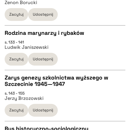
Zenon Borucki
pobierz cytat
Zacytuj
Udostępnij
BIBTEX
Rodzina marynarzy i rybaków
s. 133 - 141
pobierz cytat
CZYSTY TEKST
Ludwik Janiszewski
Zacytuj
Udostępnij
pobierz cytat
Zarys genezy szkolnictwa wyższego w
BIBTEX
Szczecinie 1945—1947
CZYSTY TEKST
s. 143 - 155
pobierz cytat
Jerzy Brzozowski
pobierz cytat
Zacytuj
Udostępnij
BIBTEX
Rys historyczno-socjologiczny