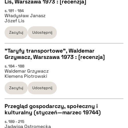
Lis, Warszawa 1973 : [recenzja]
CZYSTY TEKST
s. 181 - 184
Władysław Janasz
Józef Lis
pobierz cytat
Zacytuj
Udostępnij
BIBTEX
"Taryfy transportowe", Waldemar
Grzywacz, Warszawa 1973 : [recenzja]
pobierz cytat
CZYSTY TEKST
s. 184 - 188
Waldemar Grzywacz
Klemens Piotrowski
pobierz cytat
Zacytuj
Udostępnij
BIBTEX
Przegląd gospodarczy, społeczny i
kulturalny (styczeń—marzec 19744)
pobierz cytat
CZYSTY TEKST
s. 189 - 215
Jadwiga Ostromęcka