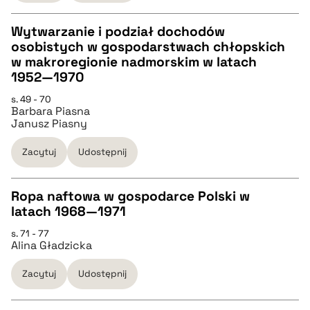
pobierz cytat
Wytwarzanie i podział dochodów
osobistych w gospodarstwach chłopskich
CZYSTY TEKST
w makroregionie nadmorskim w latach
1952—1970
pobierz cytat
s. 49 - 70
Barbara Piasna
Janusz Piasny
BIBTEX
Zacytuj
Udostępnij
pobierz cytat
Ropa naftowa w gospodarce Polski w
latach 1968—1971
CZYSTY TEKST
s. 71 - 77
Alina Gładzicka
pobierz cytat
Zacytuj
Udostępnij
BIBTEX