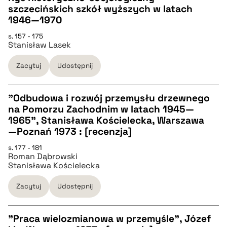
szczecińskich szkół wyższych w latach
pobierz cytat
CZYSTY TEKST
1946—1970
s. 157 - 175
Stanisław Lasek
pobierz cytat
Zacytuj
Udostępnij
BIBTEX
"Odbudowa i rozwój przemysłu drzewnego
pobierz cytat
na Pomorzu Zachodnim w latach 1945—
CZYSTY TEKST
1965", Stanisława Kościelecka, Warszawa
—Poznań 1973 : [recenzja]
pobierz cytat
s. 177 - 181
Roman Dąbrowski
Stanisława Kościelecka
BIBTEX
Zacytuj
Udostępnij
pobierz cytat
"Praca wielozmianowa w przemyśle", Józef