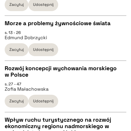
Zacytuj
Udostępnij
BIBTEX
Morze a problemy żywnościowe świata
pobierz cytat
s. 13 - 26
CZYSTY TEKST
Edmund Dobrzycki
Zacytuj
Udostępnij
pobierz cytat
Rozwój koncepcji wychowania morskiego
BIBTEX
w Polsce
CZYSTY TEKST
s. 27 - 47
pobierz cytat
Zofia Małachowska
pobierz cytat
Zacytuj
Udostępnij
BIBTEX
Wpływ ruchu turystycznego na rozwój
ekonomiczny regionu nadmorskiego w
pobierz cytat