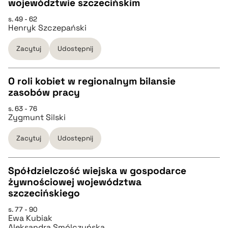
CZYSTY TEKST
województwie szczecińskim
s. 49 - 62
Henryk Szczepański
pobierz cytat
Zacytuj
Udostępnij
BIBTEX
O roli kobiet w regionalnym bilansie
pobierz cytat
zasobów pracy
CZYSTY TEKST
s. 63 - 76
Zygmunt Silski
pobierz cytat
Zacytuj
Udostępnij
BIBTEX
Spółdzielczość wiejska w gospodarce
żywnościowej województwa
pobierz cytat
CZYSTY TEKST
szczecińskiego
s. 77 - 90
Ewa Kubiak
pobierz cytat
Aleksandra Smólczyńska