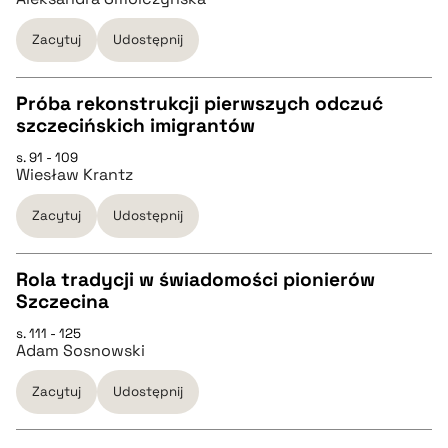
Zacytuj
Udostępnij
BIBTEX
Próba rekonstrukcji pierwszych odczuć
pobierz cytat
szczecińskich imigrantów
CZYSTY TEKST
s. 91 - 109
Wiesław Krantz
pobierz cytat
Zacytuj
Udostępnij
BIBTEX
Rola tradycji w świadomości pionierów
Szczecina
pobierz cytat
CZYSTY TEKST
s. 111 - 125
Adam Sosnowski
pobierz cytat
Zacytuj
Udostępnij
BIBTEX