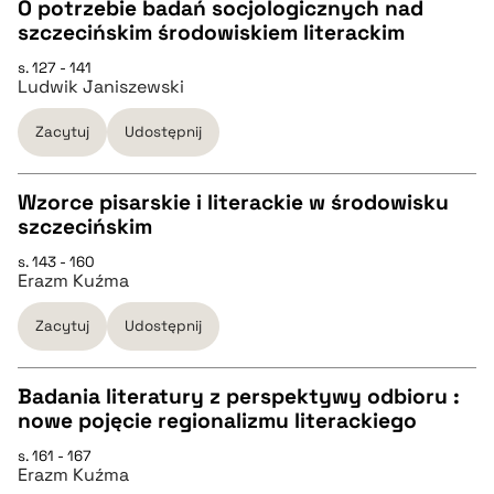
O potrzebie badań socjologicznych nad
szczecińskim środowiskiem literackim
pobierz cytat
CZYSTY TEKST
s. 127 - 141
Ludwik Janiszewski
pobierz cytat
Zacytuj
Udostępnij
BIBTEX
Wzorce pisarskie i literackie w środowisku
szczecińskim
pobierz cytat
CZYSTY TEKST
s. 143 - 160
Erazm Kuźma
pobierz cytat
Zacytuj
Udostępnij
BIBTEX
Badania literatury z perspektywy odbioru :
nowe pojęcie regionalizmu literackiego
pobierz cytat
CZYSTY TEKST
s. 161 - 167
Erazm Kuźma