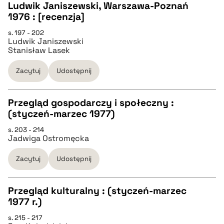
Ludwik Janiszewski, Warszawa-Poznań
pobierz cytat
CZYSTY TEKST
1976 : [recenzja]
s. 197 - 202
Ludwik Janiszewski
pobierz cytat
Stanisław Lasek
Zacytuj
Udostępnij
BIBTEX
Przegląd gospodarczy i społeczny :
pobierz cytat
(styczeń-marzec 1977)
CZYSTY TEKST
s. 203 - 214
Jadwiga Ostromęcka
pobierz cytat
Zacytuj
Udostępnij
BIBTEX
Przegląd kulturalny : (styczeń-marzec
1977 r.)
pobierz cytat
CZYSTY TEKST
s. 215 - 217