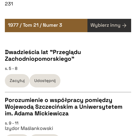
231
1977 / Tom 21 / Numer 3
Wybierz inny
Dwadzieścia lat "Przeglądu
Zachodniopomorskiego"
s. 5 - 8
Zacytuj
Udostępnij
Porozumienie o współpracy pomiędzy
Wojewodą Szczecińskim a Uniwersytetem
CZYSTY TEKST
im. Adama Mickiewicza
s. 9 - 11
Izydor Maślankowski
pobierz cytat