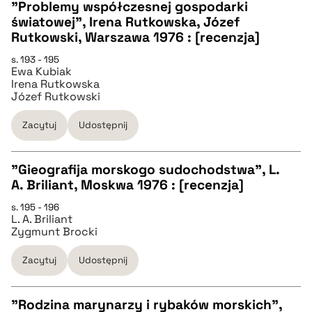
"Problemy współczesnej gospodarki
światowej", Irena Rutkowska, Józef
pobierz cytat
CZYSTY TEKST
Rutkowski, Warszawa 1976 : [recenzja]
s. 193 - 195
Ewa Kubiak
pobierz cytat
Irena Rutkowska
Józef Rutkowski
BIBTEX
Zacytuj
Udostępnij
pobierz cytat
"Gieografija morskogo sudochodstwa", L.
A. Briliant, Moskwa 1976 : [recenzja]
CZYSTY TEKST
s. 195 - 196
L. A. Briliant
Zygmunt Brocki
pobierz cytat
Zacytuj
Udostępnij
BIBTEX
"Rodzina marynarzy i rybaków morskich",