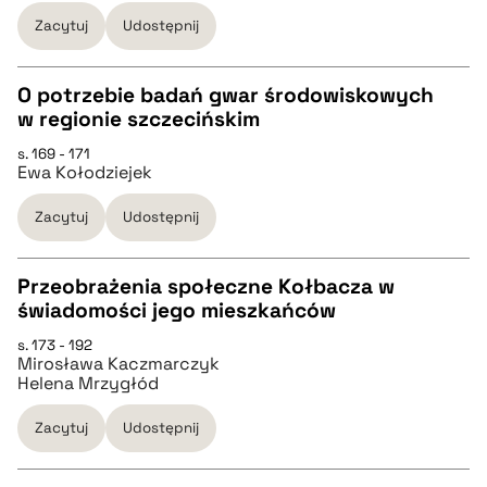
pobierz cytat
Zacytuj
Udostępnij
BIBTEX
O potrzebie badań gwar środowiskowych
w regionie szczecińskim
pobierz cytat
CZYSTY TEKST
s. 169 - 171
Ewa Kołodziejek
pobierz cytat
Zacytuj
Udostępnij
BIBTEX
Przeobrażenia społeczne Kołbacza w
świadomości jego mieszkańców
pobierz cytat
CZYSTY TEKST
s. 173 - 192
Mirosława Kaczmarczyk
Helena Mrzygłód
pobierz cytat
Zacytuj
Udostępnij
BIBTEX