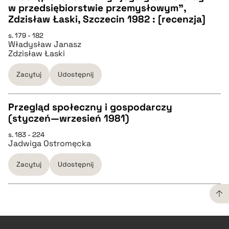
w przedsiębiorstwie przemysłowym",
CZYSTY TEKST
Zdzisław Łaski, Szczecin 1982 : [recenzja]
s. 179 - 182
Władysław Janasz
pobierz cytat
Zdzisław Łaski
Zacytuj
Udostępnij
BIBTEX
Przegląd społeczny i gospodarczy
pobierz cytat
(styczeń—wrzesień 1981)
CZYSTY TEKST
s. 183 - 224
Jadwiga Ostromęcka
pobierz cytat
Zacytuj
Udostępnij
BIBTEX
pobierz cytat
CZYSTY TEKST