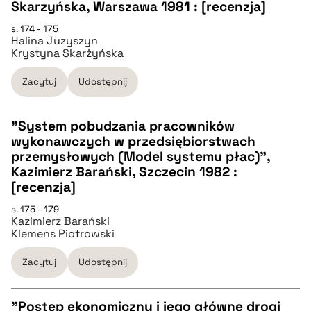
Skarzyńska, Warszawa 1981 : [recenzja]
CZYSTY TEKST
s. 174 - 175
Halina Juzyszyn
Krystyna Skarżyńska
pobierz cytat
Zacytuj
Udostępnij
BIBTEX
"System pobudzania pracowników
wykonawczych w przedsiębiorstwach
pobierz cytat
CZYSTY TEKST
przemysłowych (Model systemu płac)",
Kazimierz Barański, Szczecin 1982 :
[recenzja]
pobierz cytat
s. 175 - 179
Kazimierz Barański
Klemens Piotrowski
BIBTEX
Zacytuj
Udostępnij
pobierz cytat
"Postęp ekonomiczny i jego główne drogi