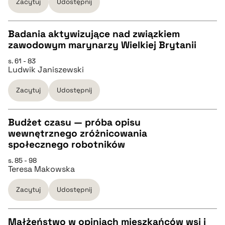
Zacytuj
Udostępnij
BIBTEX
Badania aktywizujące nad związkiem
pobierz cytat
zawodowym marynarzy Wielkiej Brytanii
CZYSTY TEKST
s. 61 - 83
Ludwik Janiszewski
pobierz cytat
Zacytuj
Udostępnij
BIBTEX
Budżet czasu — próba opisu
wewnętrznego zróżnicowania
pobierz cytat
CZYSTY TEKST
społecznego robotników
s. 85 - 98
Teresa Makowska
pobierz cytat
Zacytuj
Udostępnij
BIBTEX
Małżeństwo w opiniach mieszkańców wsi i