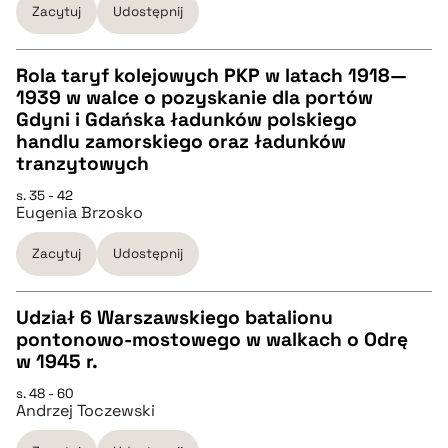
Zacytuj
Udostępnij
BIBTEX
Rola taryf kolejowych PKP w latach 1918—
1939 w walce o pozyskanie dla portów
pobierz cytat
CZYSTY TEKST
Gdyni i Gdańska ładunków polskiego
handlu zamorskiego oraz ładunków
tranzytowych
pobierz cytat
s. 35 - 42
Eugenia Brzosko
BIBTEX
Zacytuj
Udostępnij
pobierz cytat
Udział 6 Warszawskiego batalionu
pontonowo-mostowego w walkach o Odrę
CZYSTY TEKST
w 1945 r.
s. 48 - 60
Andrzej Toczewski
pobierz cytat