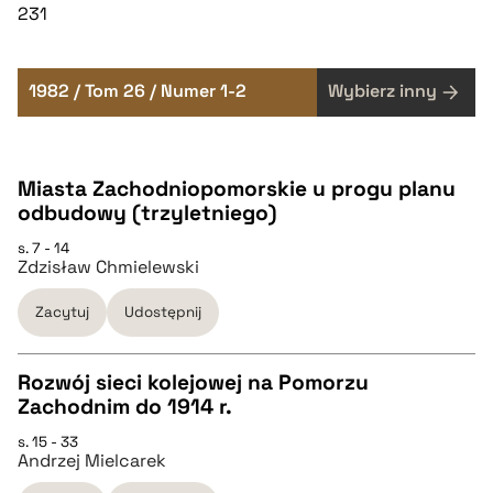
231
1982 / Tom 26 / Numer 1-2
Wybierz inny
Miasta Zachodniopomorskie u progu planu
odbudowy (trzyletniego)
s. 7 - 14
Zdzisław Chmielewski
Zacytuj
Udostępnij
Rozwój sieci kolejowej na Pomorzu
Zachodnim do 1914 r.
CZYSTY TEKST
s. 15 - 33
Andrzej Mielcarek
pobierz cytat