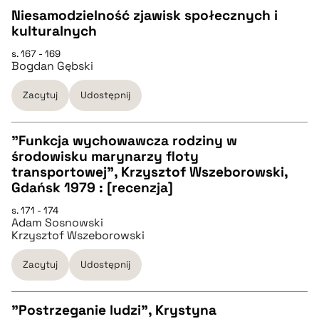
pobierz cytat
Niesamodzielność zjawisk społecznych i
kulturalnych
CZYSTY TEKST
s. 167 - 169
Bogdan Gębski
pobierz cytat
Zacytuj
Udostępnij
BIBTEX
"Funkcja wychowawcza rodziny w
środowisku marynarzy floty
pobierz cytat
CZYSTY TEKST
transportowej", Krzysztof Wszeborowski,
Gdańsk 1979 : [recenzja]
pobierz cytat
s. 171 - 174
Adam Sosnowski
Krzysztof Wszeborowski
BIBTEX
Zacytuj
Udostępnij
pobierz cytat
"Postrzeganie ludzi", Krystyna