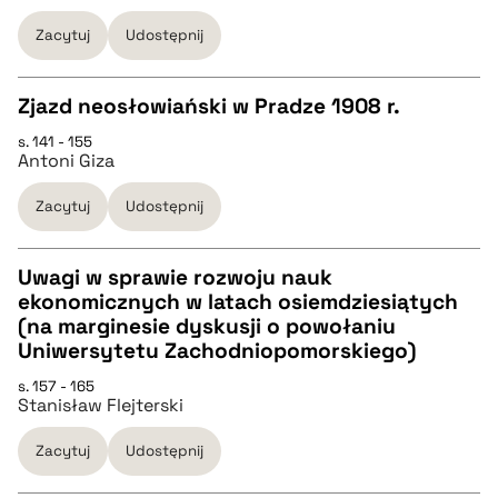
pobierz cytat
Zacytuj
Udostępnij
BIBTEX
Zjazd neosłowiański w Pradze 1908 r.
s. 141 - 155
pobierz cytat
CZYSTY TEKST
Antoni Giza
Zacytuj
Udostępnij
pobierz cytat
Uwagi w sprawie rozwoju nauk
BIBTEX
ekonomicznych w latach osiemdziesiątych
CZYSTY TEKST
(na marginesie dyskusji o powołaniu
pobierz cytat
Uniwersytetu Zachodniopomorskiego)
pobierz cytat
s. 157 - 165
Stanisław Flejterski
BIBTEX
Zacytuj
Udostępnij