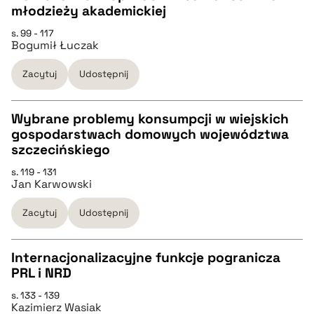
pobierz cytat
młodzieży akademickiej
CZYSTY TEKST
s. 99 - 117
Bogumił Łuczak
pobierz cytat
Zacytuj
Udostępnij
BIBTEX
Wybrane problemy konsumpcji w wiejskich
gospodarstwach domowych województwa
pobierz cytat
CZYSTY TEKST
szczecińskiego
s. 119 - 131
Jan Karwowski
pobierz cytat
Zacytuj
Udostępnij
BIBTEX
Internacjonalizacyjne funkcje pogranicza
pobierz cytat
PRL i NRD
CZYSTY TEKST
s. 133 - 139
Kazimierz Wasiak