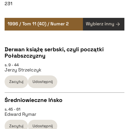
231
1996 / Tom 11 (40) / Numer 2
Wybierz inny
Derwan książę serbski, czyli początki
Połabszczyzny
s. 9 - 44
Jerzy Strzelczyk
Zacytuj
Udostępnij
Średniowieczne Ińsko
s. 45 - 61
CZYSTY TEKST
Edward Rymar
Zacytuj
Udostępnij
pobierz cytat