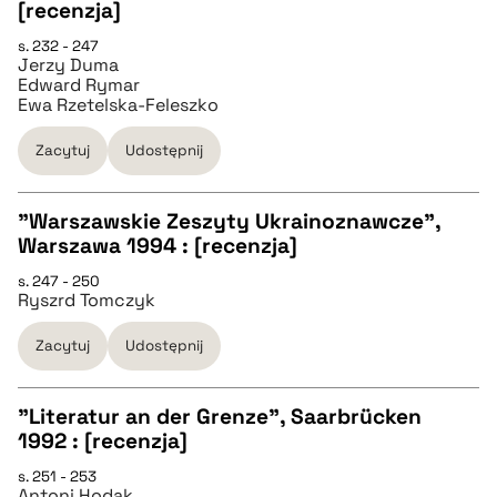
[recenzja]
pobierz cytat
s. 232 - 247
Jerzy Duma
Edward Rymar
Ewa Rzetelska-Feleszko
BIBTEX
Zacytuj
Udostępnij
pobierz cytat
"Warszawskie Zeszyty Ukrainoznawcze",
Warszawa 1994 : [recenzja]
CZYSTY TEKST
s. 247 - 250
Ryszrd Tomczyk
pobierz cytat
Zacytuj
Udostępnij
BIBTEX
"Literatur an der Grenze", Saarbrücken
1992 : [recenzja]
pobierz cytat
CZYSTY TEKST
s. 251 - 253
Antoni Hodak