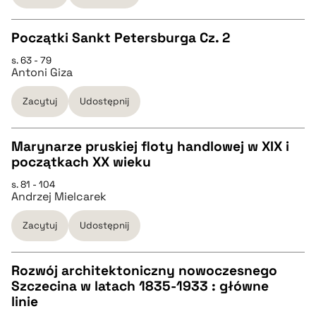
Początki Sankt Petersburga Cz. 2
BIBTEX
s. 63 - 79
CZYSTY TEKST
Antoni Giza
pobierz cytat
Zacytuj
Udostępnij
pobierz cytat
Marynarze pruskiej floty handlowej w XIX i
BIBTEX
początkach XX wieku
CZYSTY TEKST
s. 81 - 104
pobierz cytat
Andrzej Mielcarek
pobierz cytat
Zacytuj
Udostępnij
BIBTEX
Rozwój architektoniczny nowoczesnego
Szczecina w latach 1835-1933 : główne
pobierz cytat
CZYSTY TEKST
linie