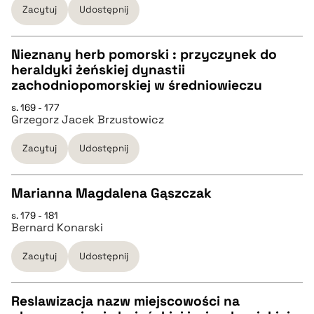
Zacytuj
Udostępnij
BIBTEX
Nieznany herb pomorski : przyczynek do
heraldyki żeńskiej dynastii
pobierz cytat
CZYSTY TEKST
zachodniopomorskiej w średniowieczu
s. 169 - 177
Grzegorz Jacek Brzustowicz
pobierz cytat
Zacytuj
Udostępnij
BIBTEX
Marianna Magdalena Gąszczak
pobierz cytat
s. 179 - 181
CZYSTY TEKST
Bernard Konarski
Zacytuj
Udostępnij
pobierz cytat
Reslawizacja nazw miejscowości na
BIBTEX