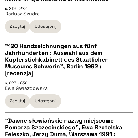
s. 219 - 222
Dariusz Szudra
pobierz cytat
Zacytuj
Udostępnij
BIBTEX
"120 Handzeichnungen aus fünf
pobierz cytat
Jahrhunderten : Auswahl aus dem
CZYSTY TEKST
Kupferstichkabinett des Staatlichen
Museums Schwerin", Berlin 1992 :
[recenzja]
pobierz cytat
s. 223 - 232
Ewa Gwiazdowska
BIBTEX
Zacytuj
Udostępnij
pobierz cytat
"Dawne słowiańskie nazwy miejscowe
Pomorza Szczecińskiego", Ewa Rzetelska-
CZYSTY TEKST
Feleszko, Jerzy Duma, Warszawa 1991 :