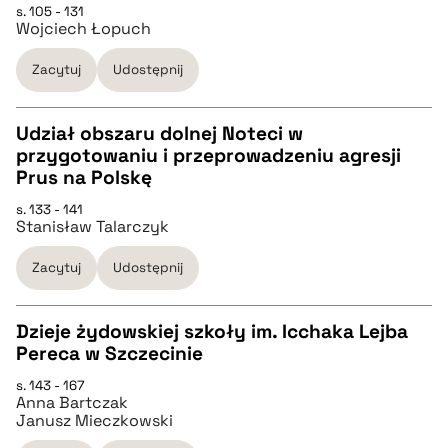
s. 105 - 131
Wojciech Łopuch
pobierz cytat
Zacytuj
Udostępnij
BIBTEX
Udział obszaru dolnej Noteci w
pobierz cytat
przygotowaniu i przeprowadzeniu agresji
CZYSTY TEKST
Prus na Polskę
s. 133 - 141
Stanisław Talarczyk
pobierz cytat
Zacytuj
Udostępnij
BIBTEX
Dzieje żydowskiej szkoły im. Icchaka Lejba
pobierz cytat
Pereca w Szczecinie
CZYSTY TEKST
s. 143 - 167
Anna Bartczak
Janusz Mieczkowski
pobierz cytat