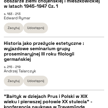
obszarze ziemi chojeńskiej i mieszkowickiej
CZYSTY TEKST
w latach 1945-1947 Cz. 1
pobierz cytat
s. 183 - 213
Edward Rymar
pobierz cytat
Zacytuj
Udostępnij
BIBTEX
Historia jako przeżycie estetyczne :
pobierz cytat
wyjazdowe seminarium grupy
CZYSTY TEKST
proseminaryjnej III roku filologii
germańskiej
pobierz cytat
s. 215 - 219
Andrzej Talarczyk
BIBTEX
Zacytuj
Udostępnij
pobierz cytat
"Bałtyk w dziejach Prus i Polski w XIX
wieku i pierwszej połowie XX stulecia" -
CZYSTY TEKST
konferencja naukowa w Travemünde