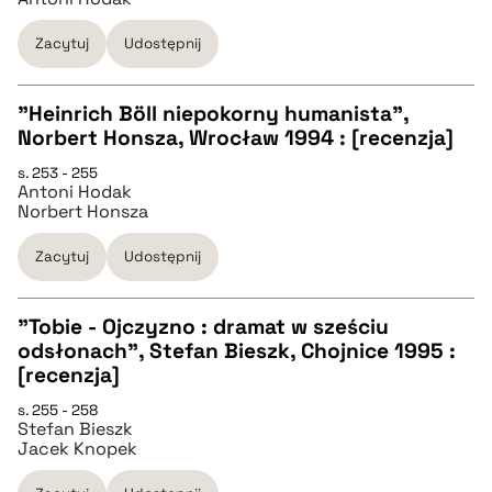
pobierz cytat
Zacytuj
Udostępnij
BIBTEX
"Heinrich Böll niepokorny humanista",
Norbert Honsza, Wrocław 1994 : [recenzja]
pobierz cytat
CZYSTY TEKST
s. 253 - 255
Antoni Hodak
Norbert Honsza
pobierz cytat
Zacytuj
Udostępnij
BIBTEX
"Tobie - Ojczyzno : dramat w sześciu
odsłonach", Stefan Bieszk, Chojnice 1995 :
pobierz cytat
CZYSTY TEKST
[recenzja]
s. 255 - 258
Stefan Bieszk
pobierz cytat
Jacek Knopek