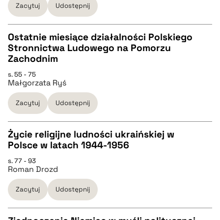
Zacytuj
Udostępnij
BIBTEX
Ostatnie miesiące działalności Polskiego
Stronnictwa Ludowego na Pomorzu
pobierz cytat
CZYSTY TEKST
Zachodnim
s. 55 - 75
Małgorzata Ryś
pobierz cytat
Zacytuj
Udostępnij
BIBTEX
Życie religijne ludności ukraińskiej w
pobierz cytat
Polsce w latach 1944-1956
CZYSTY TEKST
s. 77 - 93
Roman Drozd
pobierz cytat
Zacytuj
Udostępnij
BIBTEX