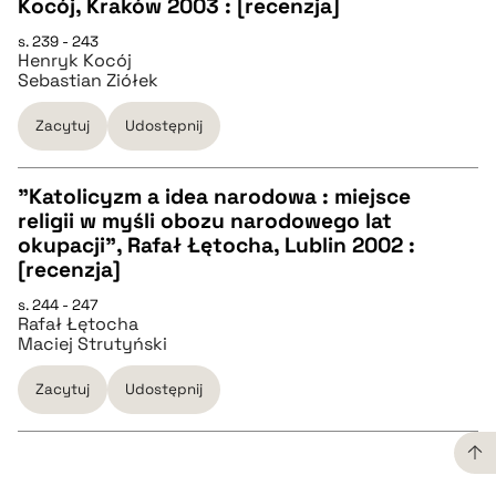
CZYSTY TEKST
Kocój, Kraków 2003 : [recenzja]
s. 239 - 243
Henryk Kocój
pobierz cytat
Sebastian Ziółek
Zacytuj
Udostępnij
BIBTEX
"Katolicyzm a idea narodowa : miejsce
pobierz cytat
religii w myśli obozu narodowego lat
CZYSTY TEKST
okupacji", Rafał Łętocha, Lublin 2002 :
[recenzja]
pobierz cytat
s. 244 - 247
Rafał Łętocha
Maciej Strutyński
BIBTEX
Zacytuj
Udostępnij
pobierz cytat