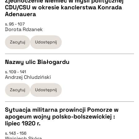
Zjednoczenie Niemiec w myśli politycznej
CDU/CSU w okresie kanclerstwa Konrada
pobierz cytat
CZYSTY TEKST
Adenauera
s. 95 - 107
Dorota Rdzanek
pobierz cytat
Zacytuj
Udostępnij
BIBTEX
Nazwy ulic Białogardu
pobierz cytat
s. 109 - 141
CZYSTY TEKST
Andrzej Chludziński
Zacytuj
Udostępnij
pobierz cytat
Sytuacja militarna prowincji Pomorze w
BIBTEX
apogeum wojny polsko-bolszewickiej :
CZYSTY TEKST
lipiec 1920 r.
pobierz cytat
s. 143 - 156
Wojciech Skóra