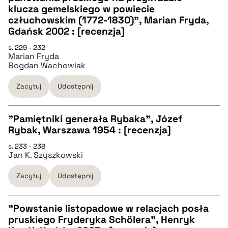
pobierz cytat
CZYSTY TEKST
klucza gemelskiego w powiecie
człuchowskim (1772-1830)", Marian Fryda,
Gdańsk 2002 : [recenzja]
pobierz cytat
s. 229 - 232
Marian Fryda
Bogdan Wachowiak
BIBTEX
Zacytuj
Udostępnij
pobierz cytat
"Pamiętniki generała Rybaka", Józef
Rybak, Warszawa 1954 : [recenzja]
CZYSTY TEKST
s. 233 - 238
Jan K. Szyszkowski
pobierz cytat
Zacytuj
Udostępnij
BIBTEX
"Powstanie listopadowe w relacjach posła
pruskiego Fryderyka Schölera", Henryk
pobierz cytat