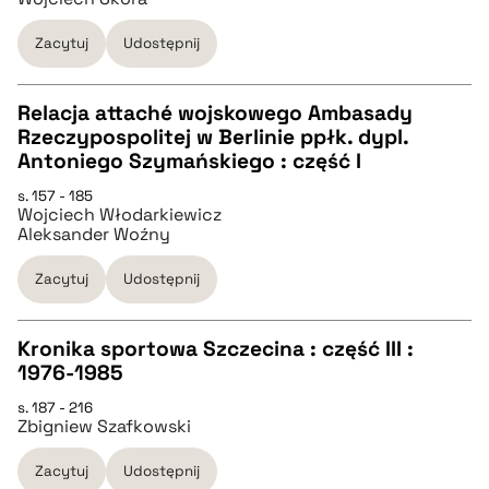
pobierz cytat
Zacytuj
Udostępnij
BIBTEX
Relacja attaché wojskowego Ambasady
pobierz cytat
Rzeczypospolitej w Berlinie ppłk. dypl.
CZYSTY TEKST
Antoniego Szymańskiego : część I
s. 157 - 185
Wojciech Włodarkiewicz
pobierz cytat
Aleksander Woźny
Zacytuj
Udostępnij
BIBTEX
Kronika sportowa Szczecina : część III :
pobierz cytat
1976-1985
CZYSTY TEKST
s. 187 - 216
Zbigniew Szafkowski
pobierz cytat
Zacytuj
Udostępnij