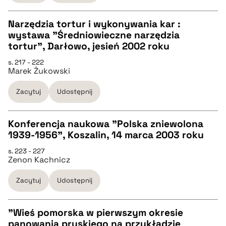
BIBTEX
Narzędzia tortur i wykonywania kar :
wystawa "Średniowieczne narzędzia
pobierz cytat
CZYSTY TEKST
tortur", Darłowo, jesień 2002 roku
s. 217 - 222
Marek Żukowski
pobierz cytat
Zacytuj
Udostępnij
BIBTEX
Konferencja naukowa "Polska zniewolona
pobierz cytat
1939-1956", Koszalin, 14 marca 2003 roku
CZYSTY TEKST
s. 223 - 227
Zenon Kachnicz
pobierz cytat
Zacytuj
Udostępnij
BIBTEX
"Wieś pomorska w pierwszym okresie
panowania pruskiego na przykładzie