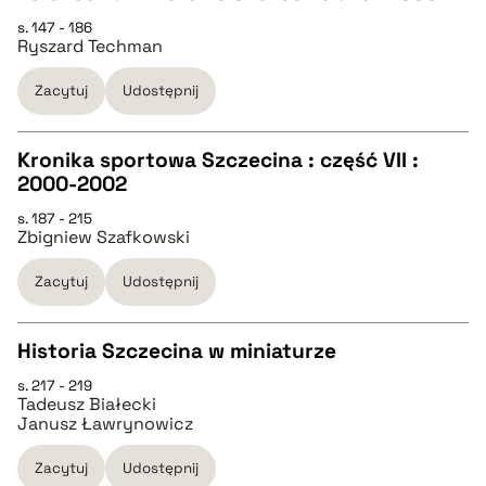
pobierz cytat
s. 147 - 186
CZYSTY TEKST
Ryszard Techman
Zacytuj
Udostępnij
pobierz cytat
Kronika sportowa Szczecina : część VII :
BIBTEX
2000-2002
CZYSTY TEKST
s. 187 - 215
pobierz cytat
Zbigniew Szafkowski
pobierz cytat
Zacytuj
Udostępnij
BIBTEX
Historia Szczecina w miniaturze
s. 217 - 219
pobierz cytat
CZYSTY TEKST
Tadeusz Białecki
Janusz Ławrynowicz
pobierz cytat
Zacytuj
Udostępnij