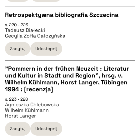
BIBTEX
Retrospektywna bibliografia Szczecina
s. 220 - 223
CZYSTY TEKST
pobierz cytat
Tadeusz Białecki
Cecylia Zofia Gałczyńska
pobierz cytat
Zacytuj
Udostępnij
BIBTEX
"Pommern in der frühen Neuzeit : Literatur
und Kultur in Stadt und Region", hrsg. v.
CZYSTY TEKST
Wilhelm Kühlmann, Horst Langer, Tübingen
pobierz cytat
1994 : [recenzja]
pobierz cytat
s. 223 - 228
Agnieszka Chlebowska
Wilhelm Kühlmann
Horst Langer
BIBTEX
Zacytuj
Udostępnij
pobierz cytat