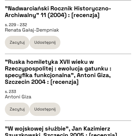
"Nadwarciański Rocznik Historyczno-
Archiwalny" 11 (2004) : [recenzja]
CZYSTY TEKST
s. 229 - 232
Renata Gałaj-Dempniak
pobierz cytat
Zacytuj
Udostępnij
BIBTEX
"Ruska homiletyka XVII wieku w
Rzeczypospolitej : ewolucja gatunku :
pobierz cytat
CZYSTY TEKST
specyfika funkcjonalna", Antoni Giza,
Szczecin 2004 : [recenzja]
pobierz cytat
s. 233
Antoni Giza
BIBTEX
Zacytuj
Udostępnij
pobierz cytat
"W wojskowej służbie", Jan Kazimierz
Szyszkowski, Szczecin 2005 : [recenzja]