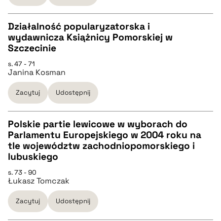
BIBTEX
Działalność popularyzatorska i
wydawnicza Książnicy Pomorskiej w
pobierz cytat
CZYSTY TEKST
Szczecinie
s. 47 - 71
Janina Kosman
pobierz cytat
Zacytuj
Udostępnij
BIBTEX
Polskie partie lewicowe w wyborach do
pobierz cytat
Parlamentu Europejskiego w 2004 roku na
CZYSTY TEKST
tle województw zachodniopomorskiego i
lubuskiego
pobierz cytat
s. 73 - 90
Łukasz Tomczak
BIBTEX
Zacytuj
Udostępnij