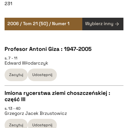
231
2006 / Tom 21 (50) / Numer 1
Wybierz inny
Profesor Antoni Giza : 1947-2005
s. 7 - 11
Edward Włodarczyk
Zacytuj
Udostępnij
Imiona rycerstwa ziemi choszczeńskiej :
część III
CZYSTY TEKST
s. 13 - 40
Grzegorz Jacek Brzustowicz
pobierz cytat
Zacytuj
Udostępnij