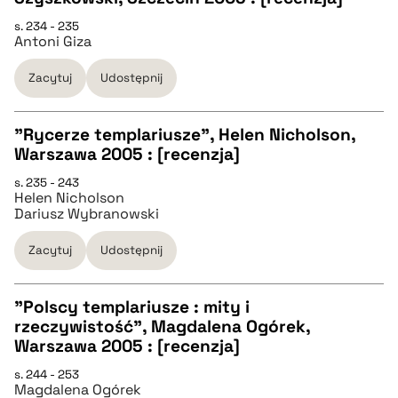
CZYSTY TEKST
s. 234 - 235
Antoni Giza
pobierz cytat
Zacytuj
Udostępnij
BIBTEX
"Rycerze templariusze", Helen Nicholson,
Warszawa 2005 : [recenzja]
pobierz cytat
CZYSTY TEKST
s. 235 - 243
Helen Nicholson
Dariusz Wybranowski
pobierz cytat
Zacytuj
Udostępnij
BIBTEX
"Polscy templariusze : mity i
rzeczywistość", Magdalena Ogórek,
pobierz cytat
CZYSTY TEKST
Warszawa 2005 : [recenzja]
s. 244 - 253
Magdalena Ogórek
pobierz cytat