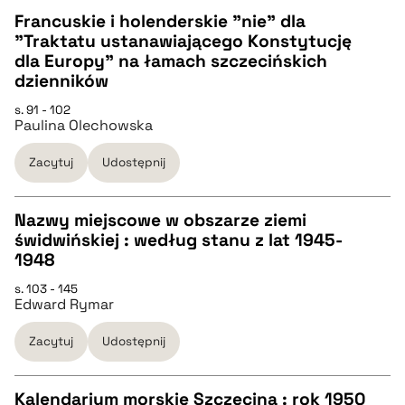
pobierz cytat
Francuskie i holenderskie "nie" dla
"Traktatu ustanawiającego Konstytucję
CZYSTY TEKST
dla Europy" na łamach szczecińskich
dzienników
pobierz cytat
s. 91 - 102
Paulina Olechowska
BIBTEX
Zacytuj
Udostępnij
pobierz cytat
Nazwy miejscowe w obszarze ziemi
świdwińskiej : według stanu z lat 1945-
CZYSTY TEKST
1948
s. 103 - 145
Edward Rymar
pobierz cytat
Zacytuj
Udostępnij
BIBTEX
Kalendarium morskie Szczecina : rok 1950