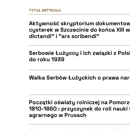
TYTUŁ ARTYKUŁU
Aktywność skryptorium dokumentow
cysterek w Szczecinie do końca XIII w
dictandi" i "ars scribendi"
Serbowie Łużyccy i ich związki z Pols
do roku 1939
CZYSTY TEKST
Walka Serbów Łużyckich o prawa na
CZYSTY TEKST
BIBTEX
Początki oświaty rolniczej na Pomor
1810-1860 : przyczynek do roli nauki
agrarnego w Prusach
CZYSTY TEKST
BIBTEX