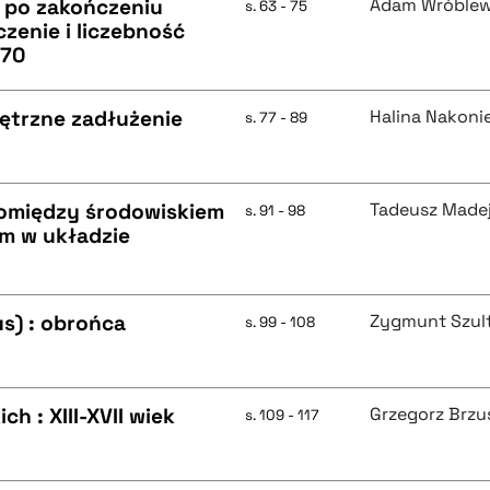
 po zakończeniu
Adam Wróblew
s. 63 - 75
zenie i liczebność
970
ętrzne zadłużenie
Halina Nakoni
s. 77 - 89
pomiędzy środowiskiem
Tadeusz Made
s. 91 - 98
m w układzie
s) : obrońca
Zygmunt Szul
s. 99 - 108
h : XIII-XVII wiek
Grzegorz Brzu
s. 109 - 117