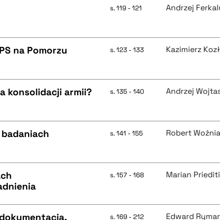
Andrzej Ferka
s. 119 - 121
PPS na Pomorzu
Kazimierz Koz
s. 123 - 133
 konsolidacji armii?
Andrzej Wojta
s. 135 - 140
w badaniach
Robert Woźni
s. 141 - 155
ach
Marian Priedit
s. 157 - 168
adnienia
 dokumentacja,
Edward Ryma
s. 169 - 212