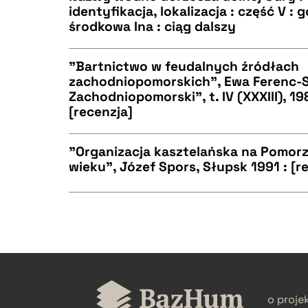
identyfikacja, lokalizacja : część V :
środkowa Ina : ciąg dalszy
CZYSTY TEKST
BIBTEX
"Bartnictwo w feudalnych źródłach
zachodniopomorskich", Ewa Ferenc-S
Zachodniopomorski", t. IV (XXXIII), 198
CZYSTY TEKST
BIBTEX
[recenzja]
"Organizacja kasztelańska na Pomorzu
wieku", Józef Spors, Słupsk 1991 : [r
BIBTEX
CZYSTY TEKST
CZYSTY TEKST
BIBTEX
o proje