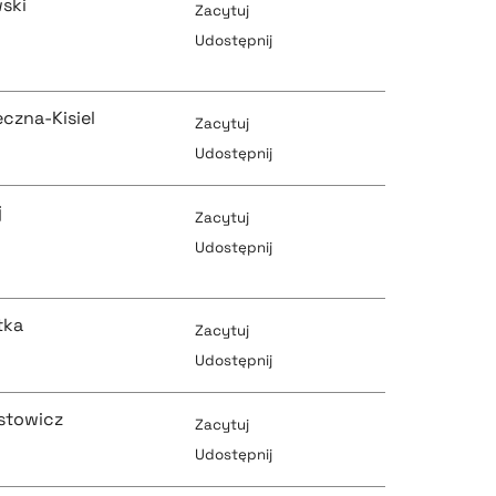
ski
Zacytuj
pobierz cytat
Udostępnij
pobierz cytat
eczna-Kisiel
pobierz cytat
Zacytuj
Udostępnij
j
Zacytuj
pobierz cytat
pobierz cytat
Udostępnij
pobierz cytat
tka
Zacytuj
pobierz cytat
Udostępnij
stowicz
Zacytuj
pobierz cytat
pobierz cytat
Udostępnij