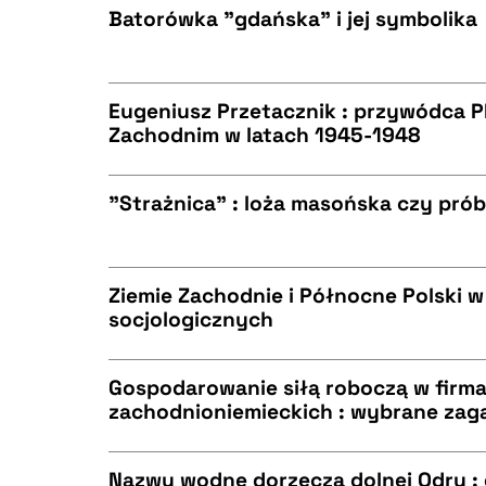
BIBTEX
Batorówka "gdańska" i jej symbolika
CZYSTY TEKST
BIBTEX
Eugeniusz Przetacznik : przywódca 
Zachodnim w latach 1945-1948
CZYSTY TEKST
BIBTEX
"Strażnica" : loża masońska czy próba
CZYSTY TEKST
BIBTEX
Ziemie Zachodnie i Północne Polski 
socjologicznych
CZYSTY TEKST
BIBTEX
Gospodarowanie siłą roboczą w firm
zachodnioniemieckich : wybrane zag
CZYSTY TEKST
BIBTEX
Nazwy wodne dorzecza dolnej Odry :