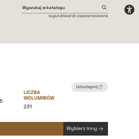
wyszukiwanie zaawansowana
Odstępy międzyliterowe
małe
średnie
duże
Udostępnij
LICZBA
WOLUMINÓW
5
231
Wybierz inny