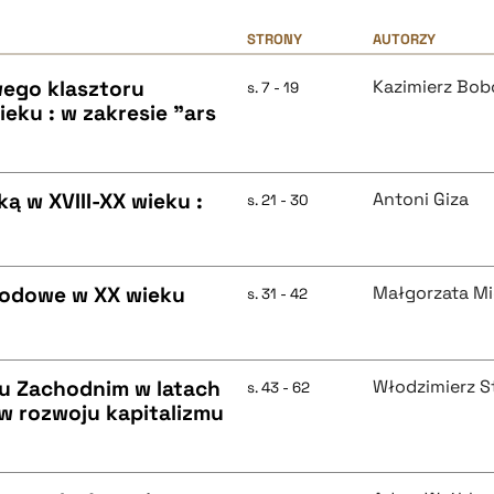
STRONY
AUTORZY
ego klasztoru
Kazimierz Bob
s. 7 - 19
ieku : w zakresie "ars
ką w XVIII-XX wieku :
Antoni Giza
s. 21 - 30
rodowe w XX wieku
Małgorzata M
s. 31 - 42
zu Zachodnim w latach
Włodzimierz S
s. 43 - 62
 w rozwoju kapitalizmu