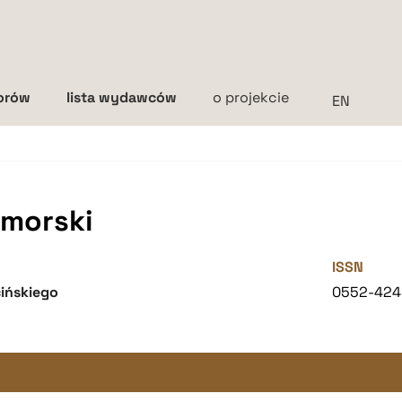
torów
lista wydawców
o projekcie
Interlinia
mała
średnia
duża
morski
ISSN
ińskiego
0552-424