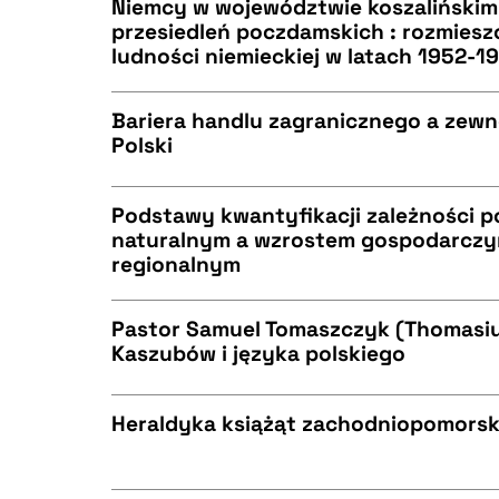
Niemcy w województwie koszalińskim
przesiedleń poczdamskich : rozmieszc
ludności niemieckiej w latach 1952-1
CZYSTY TEKST
BIBTEX
Bariera handlu zagranicznego a zewn
Polski
CZYSTY TEKST
BIBTEX
Podstawy kwantyfikacji zależności 
naturalnym a wzrostem gospodarczy
regionalnym
CZYSTY TEKST
BIBTEX
Pastor Samuel Tomaszczyk (Thomasiu
Kaszubów i języka polskiego
CZYSTY TEKST
BIBTEX
Heraldyka książąt zachodniopomorskic
CZYSTY TEKST