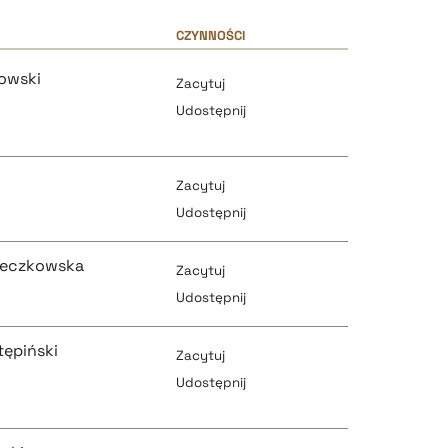
CZYNNOŚCI
owski
Zacytuj
Udostępnij
Zacytuj
Udostępnij
ieczkowska
Zacytuj
pobierz cytat
Udostępnij
tępiński
Zacytuj
pobierz cytat
Udostępnij
pobierz cytat
pobierz cytat