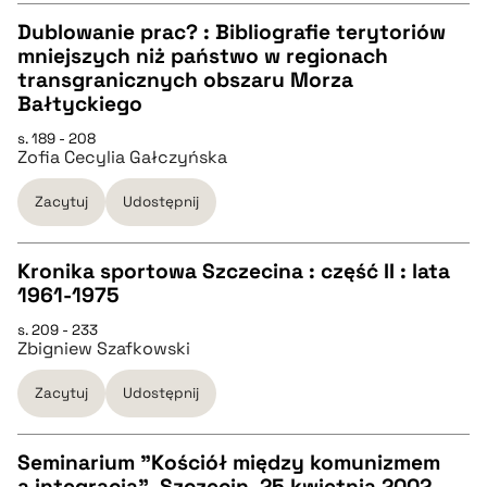
BIBTEX
Dublowanie prac? : Bibliografie terytoriów
mniejszych niż państwo w regionach
pobierz cytat
CZYSTY TEKST
transgranicznych obszaru Morza
Bałtyckiego
pobierz cytat
s. 189 - 208
Zofia Cecylia Gałczyńska
BIBTEX
Zacytuj
Udostępnij
pobierz cytat
Kronika sportowa Szczecina : część II : lata
1961-1975
CZYSTY TEKST
s. 209 - 233
Zbigniew Szafkowski
pobierz cytat
Zacytuj
Udostępnij
BIBTEX
Seminarium "Kościół między komunizmem
a integracją", Szczecin, 25 kwietnia 2002