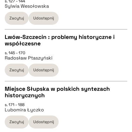
s. 127 - 144
Sylwia Wesołowska
pobierz cytat
Zacytuj
Udostępnij
BIBTEX
Lwów-Szczecin : problemy historyczne i
współczesne
pobierz cytat
CZYSTY TEKST
s. 145 - 170
Radosław Ptaszyński
pobierz cytat
Zacytuj
Udostępnij
BIBTEX
Miejsce Słupska w polskich syntezach
historycznych
pobierz cytat
CZYSTY TEKST
s. 171 - 188
Lubomira Łyczko
pobierz cytat
Zacytuj
Udostępnij