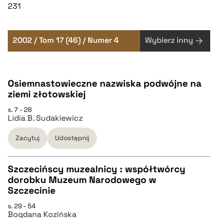
231
2002 / Tom 17 (46) / Numer 4
Wybierz inny
Osiemnastowieczne nazwiska podwójne na
ziemi złotowskiej
s. 7 - 28
Lidia B. Sudakiewicz
Zacytuj
Udostępnij
Szczecińscy muzealnicy : współtwórcy
dorobku Muzeum Narodowego w
CZYSTY TEKST
Szczecinie
s. 29 - 54
Bogdana Kozińska
pobierz cytat