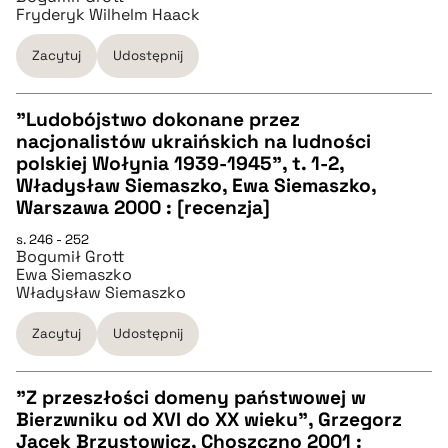
Fryderyk Wilhelm Haack
Zacytuj
Udostępnij
BIBTEX
"Ludobójstwo dokonane przez
pobierz cytat
nacjonalistów ukraińskich na ludności
CZYSTY TEKST
polskiej Wołynia 1939-1945", t. 1-2,
Władysław Siemaszko, Ewa Siemaszko,
Warszawa 2000 : [recenzja]
pobierz cytat
s. 246 - 252
Bogumił Grott
Ewa Siemaszko
BIBTEX
Władysław Siemaszko
pobierz cytat
Zacytuj
Udostępnij
"Z przeszłości domeny państwowej w
Bierzwniku od XVI do XX wieku", Grzegorz
CZYSTY TEKST
Jacek Brzustowicz, Choszczno 2001 :