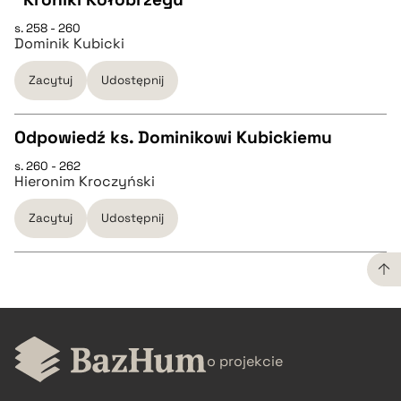
CZYSTY TEKST
s. 258 - 260
Dominik Kubicki
pobierz cytat
Zacytuj
Udostępnij
BIBTEX
Odpowiedź ks. Dominikowi Kubickiemu
s. 260 - 262
pobierz cytat
CZYSTY TEKST
Hieronim Kroczyński
Zacytuj
Udostępnij
pobierz cytat
BIBTEX
CZYSTY TEKST
pobierz cytat
o projekcie
pobierz cytat