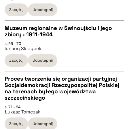
Zacytuj
Udostępnij
BIBTEX
Muzeum regionalne w Świnoujściu i jego
pobierz cytat
zbiory : 1911-1944
CZYSTY TEKST
s. 55 - 70
Ignacy Skrzypek
pobierz cytat
Zacytuj
Udostępnij
BIBTEX
Proces tworzenia się organizacji partyjnej
Socjaldemokracji Rzeczypospolitej Polskiej
pobierz cytat
CZYSTY TEKST
na terenach byłego województwa
szczecińskiego
pobierz cytat
s. 71 - 84
Łukasz Tomczak
BIBTEX
Zacytuj
Udostępnij