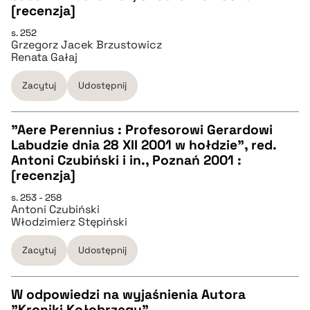
[recenzja]
pobierz cytat
s. 252
Grzegorz Jacek Brzustowicz
Renata Gałaj
BIBTEX
Zacytuj
Udostępnij
pobierz cytat
"Aere Perennius : Profesorowi Gerardowi
Labudzie dnia 28 XII 2001 w hołdzie", red.
CZYSTY TEKST
Antoni Czubiński i in., Poznań 2001 :
[recenzja]
pobierz cytat
s. 253 - 258
Antoni Czubiński
Włodzimierz Stępiński
BIBTEX
Zacytuj
Udostępnij
pobierz cytat
W odpowiedzi na wyjaśnienia Autora
"Kroniki Kołobrzegu"