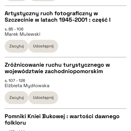
pobierz cytat
Artystyczny ruch fotograficzny w
Szczecinie w latach 1945-2001 : część I
CZYSTY TEKST
s. 85 - 106
Marek Mulewski
pobierz cytat
Zacytuj
Udostępnij
BIBTEX
Zróżnicowanie ruchu turystycznego w
województwie zachodniopomorskim
pobierz cytat
CZYSTY TEKST
s. 107 - 126
Elżbieta Mydłowska
pobierz cytat
Zacytuj
Udostępnij
BIBTEX
Pomniki Kniei Bukowej : wartości dawnego
folkloru
pobierz cytat
CZYSTY TEKST