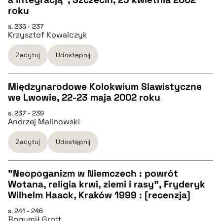
pobierz cytat
CZYSTY TEKST
roku
s. 235 - 237
Krzysztof Kowalczyk
pobierz cytat
Zacytuj
Udostępnij
BIBTEX
Międzynarodowe Kolokwium Slawistyczne
pobierz cytat
we Lwowie, 22-23 maja 2002 roku
CZYSTY TEKST
s. 237 - 239
Andrzej Malinowski
pobierz cytat
Zacytuj
Udostępnij
BIBTEX
"Neopoganizm w Niemczech : powrót
Wotana, religia krwi, ziemi i rasy", Fryderyk
pobierz cytat
CZYSTY TEKST
Wilhelm Haack, Kraków 1999 : [recenzja]
s. 241 - 246
Bogumił Grott
pobierz cytat