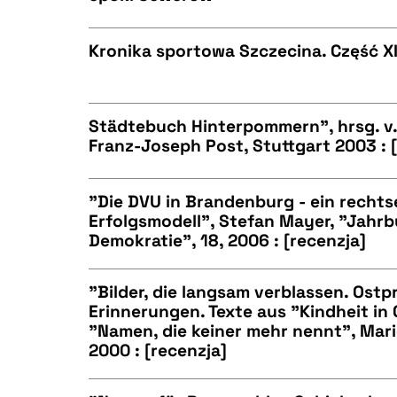
CZYSTY TEKST
BIBTEX
Kronika sportowa Szczecina. Część XI
CZYSTY TEKST
BIBTEX
Städtebuch Hinterpommern", hrsg. v
Franz-Joseph Post, Stuttgart 2003 : 
CZYSTY TEKST
BIBTEX
"Die DVU in Brandenburg - ein rechts
Erfolgsmodell", Stefan Mayer, "Jahr
Demokratie", 18, 2006 : [recenzja]
CZYSTY TEKST
BIBTEX
"Bilder, die langsam verblassen. Ost
Erinnerungen. Texte aus "Kindheit i
"Namen, die keiner mehr nennt", Mari
CZYSTY TEKST
BIBTEX
2000 : [recenzja]