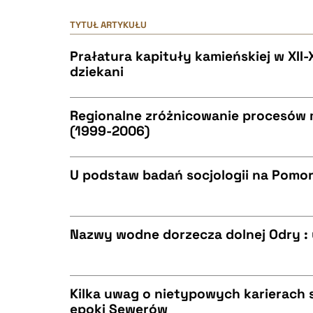
TYTUŁ ARTYKUŁU
Prałatura kapituły kamieńskiej w XII-X
dziekani
Regionalne zróżnicowanie procesów 
(1999-2006)
CZYSTY TEKST
U podstaw badań socjologii na Pomo
CZYSTY TEKST
BIBTEX
Nazwy wodne dorzecza dolnej Odry : 
CZYSTY TEKST
BIBTEX
Kilka uwag o nietypowych karierach 
epoki Sewerów