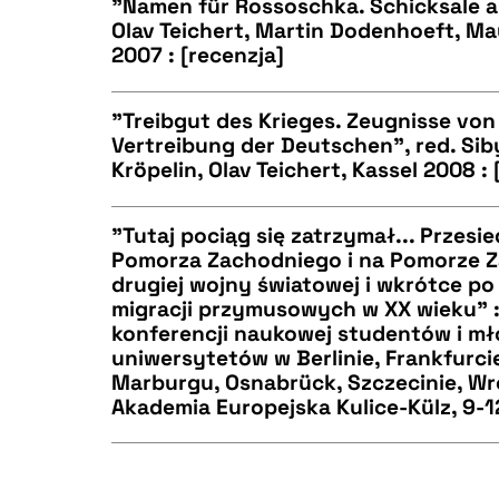
"Namen für Rossoschka. Schicksale au
Olav Teichert, Martin Dodenhoeft, Ma
BIBTEX
2007 : [recenzja]
CZYSTY TEKST
"Treibgut des Krieges. Zeugnisse von
Vertreibung der Deutschen", red. Siby
Kröpelin, Olav Teichert, Kassel 2008 : 
CZYSTY TEKST
BIBTEX
"Tutaj pociąg się zatrzymał... Przes
Pomorza Zachodniego i na Pomorze Z
drugiej wojny światowej i wkrótce po 
CZYSTY TEKST
BIBTEX
migracji przymusowych w XX wieku" 
konferencji naukowej studentów i 
uniwersytetów w Berlinie, Frankfurci
Marburgu, Osnabrück, Szczecinie, Wr
Akademia Europejska Kulice-Külz, 9-1
BIBTEX