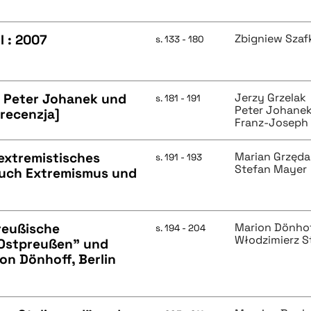
I : 2007
Zbigniew Szaf
s. 133 - 180
. Peter Johanek und
Jerzy Grzelak
s. 181 - 191
Peter Johane
[recenzja]
Franz-Joseph
extremistisches
Marian Grzęd
s. 191 - 193
Stefan Mayer
buch Extremismus und
preußische
Marion Dönho
s. 194 - 204
Włodzimierz S
n Ostpreußen" und
on Dönhoff, Berlin