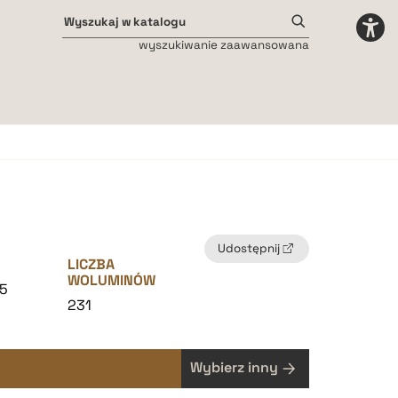
wyszukiwanie zaawansowana
Odstępy międzyliterowe
małe
średnie
duże
Udostępnij
LICZBA
WOLUMINÓW
5
231
Wybierz inny