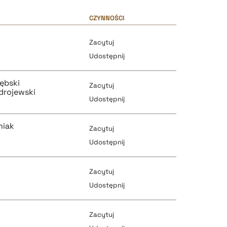
CZYNNOŚCI
r
Zacytuj
Udostępnij
rębski
Zacytuj
drojewski
Udostępnij
niak
Zacytuj
pobierz cytat
Udostępnij
r
Zacytuj
pobierz cytat
Udostępnij
pobierz cytat
Zacytuj
pobierz cytat