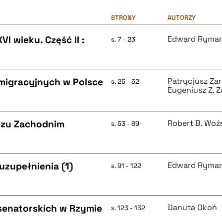
STRONY
AUTORZY
VI wieku. Część II :
Edward Ryma
s. 7 - 23
migracyjnych w Polsce
Patrycjusz Za
s. 25 - 52
Eugeniusz Z. Z
rzu Zachodnim
Robert B. Woź
s. 53 - 89
uzupełnienia (1)
Edward Ryma
s. 91 - 122
senatorskich w Rzymie
Danuta Okoń
s. 123 - 132