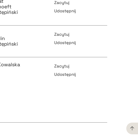
at
Zacytuj
hoeft
Udostępnij
tępiński
pobierz cytat
pobierz cytat
Zacytuj
lin
Udostępnij
tępiński
pobierz cytat
pobierz cytat
Kowalska
Zacytuj
Udostępnij
pobierz cytat
pobierz cytat
pobierz cytat