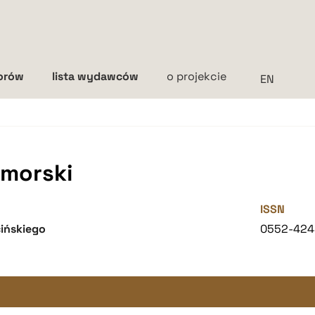
torów
lista wydawców
o projekcie
Interlinia
mała
średnia
duża
morski
ISSN
ińskiego
0552-424