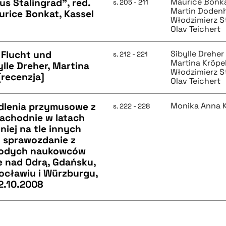
s Stalingrad", red.
Maurice Bonk
s. 205 - 211
Martin Doden
urice Bonkat, Kassel
Włodzimierz S
Olav Teichert
 Flucht und
Sibylle Dreher
s. 212 - 221
Martina Kröpe
lle Dreher, Martina
Włodzimierz S
[recenzja]
Olav Teichert
iedlenia przymusowe z
Monika Anna 
s. 222 - 228
achodnie w latach
niej na tle innych
: sprawozdanie z
młodych naukowców
e nad Odrą, Gdańsku,
ocławiu i Würzburgu,
2.10.2008